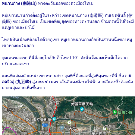
หนานก่าง (南港山)
ทางตะวันออกของตัวเมืองไทเป
หมู่เขาหนานก่างตั้งอยู่ในระหว่างเขตหนานก่าง (南港區) กับเขตซิ่นอี้ (信
義區) ของเมืองไทเป เป็นเขตที่อยู่สุดของทางตะวันออก ข้ามตรงนี้ไปก็จะมี
แต่ภูเขาและป่าไม้
ไทเปเป็นเมืองที่ล้อมไปด้วยภูเขา หมู่เขาหนานก่างถือเป็นส่วนหนึ่งของหมู่
เขาทางตะวันออก
จุดเด่นของเขาที่นี่คืออยู่ใกล้กับตึกไทเป 101 ดังนั้นจึงมองเห็นตึกได้จาก
บริเวณยอดเขา
แผนที่แสดงตำแหน่งเขาหนานก่าง จุดที่ชี้คือยอดที่สูงที่สุดของที่นี่ ชื่อว่า
ย
อดจิ๋วอู่ (九五峰)
สูง ๓๗๕ เมตร เส้นสีแดงคือรถไฟฟ้าสายสีแดงซึ่งต้องนั่ง
มาจนสุดสายเพื่อขึ้นเขา