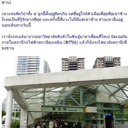
ซาน)
เขาแห่งสัตว์ป่าทั้ง ๔ ลูกนี้ตั้งอยู่ติดๆกัน แต่ที่อยู่ใกล้ตัวเมืองที่สุดคือเขาช้าง
ก็เลยเป็นที่รู้จักมากที่สุด และครั้งนี้ที่แวะไปก็มีแต่เขาช้าง ส่วนเขาอื่นอยู่
นอกเส้นทางวันนี้
เรานั่งรถเมล์มาจากมหาวิทยาลัยชิงหัวในซินจู๋มาหาเพื่อนที่ไทเป นัดเจอกัน
ภายในสถานีรถไฟฟ้าสถานีตงเหมิน (東門站) แล้วก็นั่งรถไฟมายังสถานีเซี่
ยงซาน