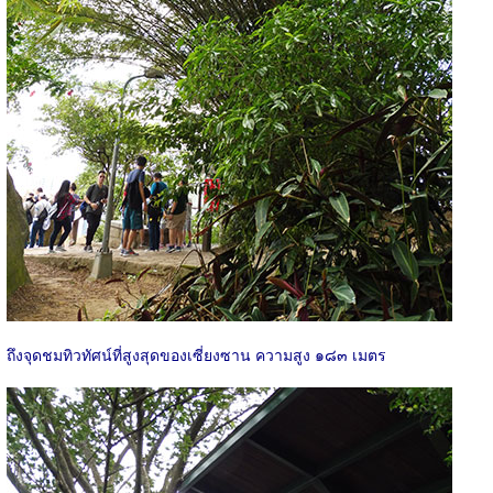
ถึงจุดชมทิวทัศน์ที่สูงสุดของเซี่ยงซาน ความสูง ๑๘๓ เมตร