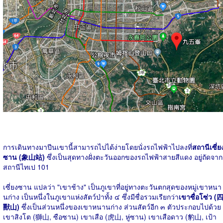
การเดินทางมาปีนเขานี้สามารถไปได้ง่ายโดยนั่งรถไฟฟ้าไปลงที่
สถานีเซี่ย
ซาน (象山站)
ซึ่งเป็นสุดทางฝั่งตะวันออกของรถไฟฟ้าสายสีแดง อยู่ถัดจาก
สถานีไทเป 101
เซี่ยงซาน แปลว่า "เขาช้าง" เป็นภูเขาที่อยู่ทางตะวันตกสุดของหมู่เขาหนา
นก่าง เป็นหนึ่งในภูเขาแห่งสัตว์ป่าทั้ง ๔ ซึ่งมีชื่อรวมเรียกว่า
เขาซื่อโซ่ว (
獸山)
ซึ่งเป็นส่วนหนึ่งของเขาหนานก่าง ส่วนสัตว์อีก ๓ ตัวประกอบไปด้วย
เขาสิงโต (獅山, ซือซาน) เขาเสือ (虎山, หู่ซาน) เขาเสือดาว (豹山, เป้า