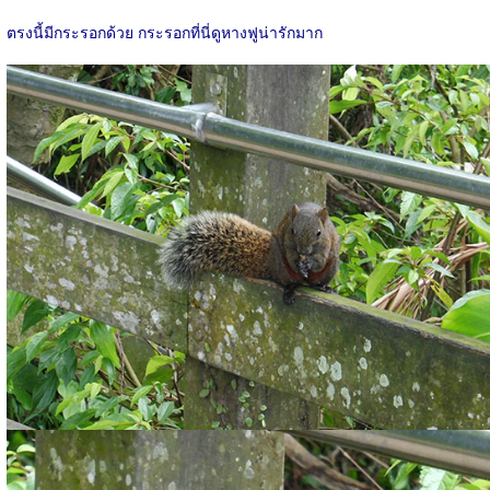
ตรงนี้มีกระรอกด้วย กระรอกที่นี่ดูหางฟูน่ารักมาก