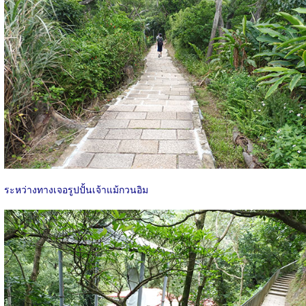
ระหว่างทางเจอรูปปั้นเจ้าแม้กวนอิม