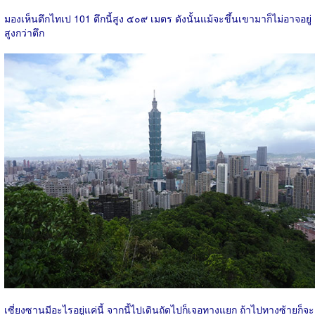
มองเห็นตึกไทเป 101 ตึกนี้สูง ๕๐๙ เมตร ดังนั้นแม้จะขึ้นเขามาก็ไม่อาจอยู่
สูงกว่าตึก
เซี่ยงซานมีอะไรอยู่แค่นี้ จากนี้ไปเดินถัดไปก็เจอทางแยก ถ้าไปทางซ้ายก็จะ