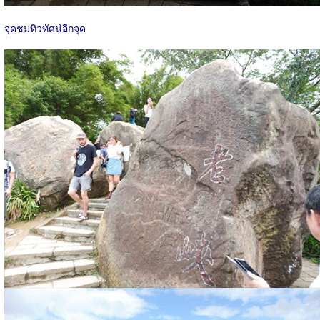
จุดชมทิวทัศน์อีกจุด