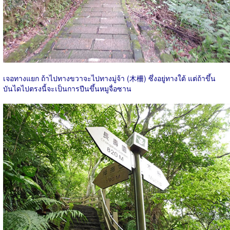
เจอทางแยก ถ้าไปทางขวาจะไปทางมู่จ้า (木柵) ซึ่งอยู่ทางใต้ แต่ถ้าขึ้น
บันไดไปตรงนี้จะเป็นการปีนขึ้นหมูจื่อซาน