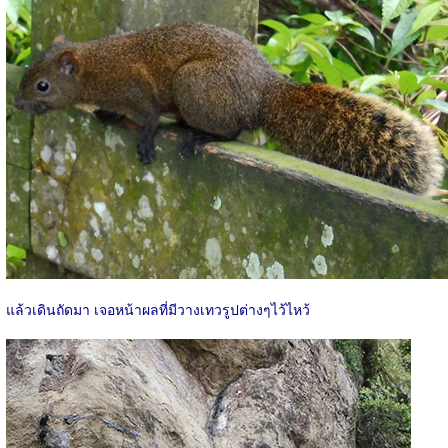
แล้วเดินถัดมา เจอหน้าผลที่มีวางเทวรูปต่างๆไว้ไหว้