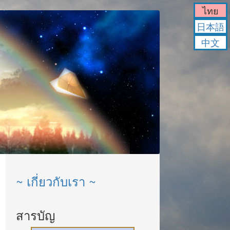
ไทย
日本語
中文
~ เกี่ยวกับเรา ~
สารบัญ