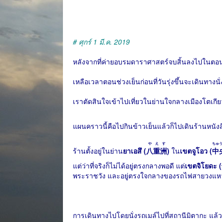
# ศุกร์ 1 มี.ค. 2019
หลังจากที่ค่ายอบรมดาราศาสตร์จบสิ้นลงไปในตอน
เหลือเวลาตอนช่วงเย็นก่อนที่วันรุ่งขึ้นจะเดินทางนั่
เราตัดสินใจเข้าไปเที่ยวในย่านใจกลางเมืองโตเกียว
แผนคราวนี้คือไปกินข้าวเย็นแล้วก็ไปเดินร้านหนังส
やえす
ちゅ
ร้านตั้งอยู่ในย่าน
ยาเอสึ (
八重洲
)
ใน
เขตจูโอว (
中
แต่ว่าที่จริงก็ไม่ได้อยู่ตรงกลางพอดี แต่
เขตจิโยดะ (
พระราชวัง และอยู่ตรงใจกลางของรถไฟสายวงแ
การเดินทางไปโดยนั่งรถเมล์ไปที่สถานีมิตากะ แล้