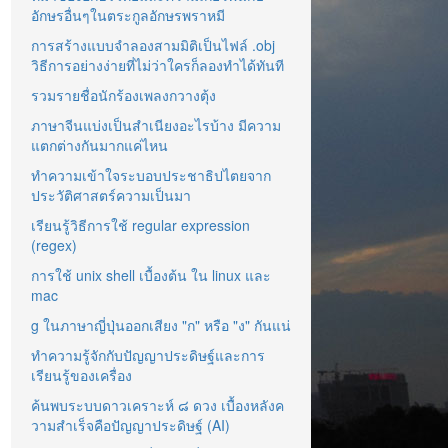
อักษรอื่นๆในตระกูลอักษรพราหมี
การสร้างแบบจำลองสามมิติเป็นไฟล์ .obj
วิธีการอย่างง่ายที่ไม่ว่าใครก็ลองทำได้ทันที
รวมรายชื่อนักร้องเพลงกวางตุ้ง
ภาษาจีนแบ่งเป็นสำเนียงอะไรบ้าง มีความ
แตกต่างกันมากแค่ไหน
ทำความเข้าใจระบอบประชาธิปไตยจาก
ประวัติศาสตร์ความเป็นมา
เรียนรู้วิธีการใช้ regular expression
(regex)
การใช้ unix shell เบื้องต้น ใน linux และ
mac
g ในภาษาญี่ปุ่นออกเสียง "ก" หรือ "ง" กันแน่
ทำความรู้จักกับปัญญาประดิษฐ์และการ
เรียนรู้ของเครื่อง
ค้นพบระบบดาวเคราะห์ ๘ ดวง เบื้องหลังค
วามสำเร็จคือปัญญาประดิษฐ์ (AI)