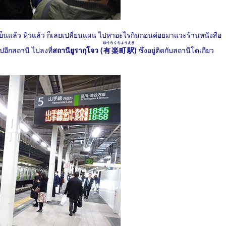
าเย็นแล้ว หิวแล้ว ก็เลยเปลี่ยนแผน ไปหาอะไรกินก่อนค่อยมาแวะร้านหนังสือ
ゆうらくちょうえき
อีกสถานี ไปลงที่
สถานียูรากุโจว (
有楽町駅
)
ซึ่งอยู่ติดกับสถานีโตเกียว