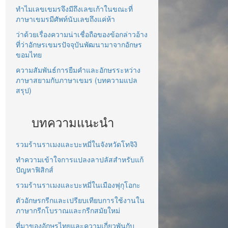
ทำไมเลขเขมรจึงมีถึงเลขเก้าในขณะที่
ภาษาเขมรมีศัพท์นับเลขถึงแค่ห้า
ว่าด้วยเรื่องความน่าเชื่อถือของข้อกล่าวอ้าง
ที่ว่าอักษรเขมรปัจจุบันพัฒนามาจากอักษร
ขอมไทย
ความสัมพันธ์การยืมคำและอักษรระหว่าง
ภาษาสยามกับภาษาเขมร (บทความแปล
สรุป)
บทความแนะนำ
รวมร้านราเมงและบะหมี่ในจังหวัดโทจิงิ
ทำความเข้าใจการแปลงลาปลัสสำหรับแก้
ปัญหาฟิสิกส์
รวมร้านราเมงและบะหมี่ในเมืองฟุกุโอกะ
ตัวอักษรกรีกและเปรียบเทียบการใช้งานใน
ภาษากรีกโบราณและกรีกสมัยใหม่
ที่มาของอักษรไทยและความเกี่ยวพันกับ