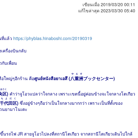
เขียนเมื่อ 2019/03/20 00:11
แก้ไขล่าสุด 2023/03/30 05:40
ที่แล้ว
https://phyblas.hinaboshi.com/20190319
งเครื่องบินกลับ
กับเพื่อน
やえす
ือใหญ่ๆอีกร้าน คือ
ศูนย์หนังสือยาเอสึ (
八重洲
ブックセンター)
うおうく
央区
)
คำว่าจูโอวแปลว่าใจกลาง เพราะเขตนี้อยู่ค่อนข้างจะใจกลางโตเกียว
ちよだく
千代田区
)
ซึ่งอยู่ข้างๆถือว่าเป็นใจกลางมากกว่า เพราะเป็นที่ตั้งของ
หวนยามาโนเตะ
วขึ้นรถไฟ JR สายจูโอวไปลงที่สถานีโตเกียว จากสถานีโตเกียวเดินไปใกล้