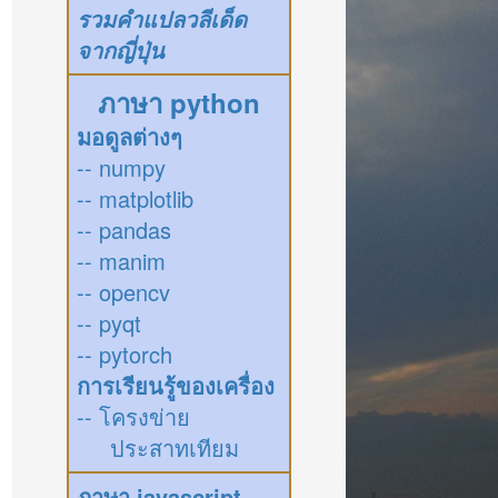
รวมคำแปลวลีเด็ด
จากญี่ปุ่น
ภาษา python
มอดูลต่างๆ
-- numpy
-- matplotlib
-- pandas
-- manim
-- opencv
-- pyqt
-- pytorch
การเรียนรู้ของเครื่อง
-- โครงข่าย
ประสาทเทียม
ภาษา javascript