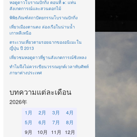
หอดูดาวโบราณปักกิ่ง ตอนที่ ๑: แท่น
สังเกตการณ์และสวนดอกไม้
พิพิธภัณฑ์สถาปัตยกรรมโบราณปักกิ่ง
เที่ยวเมืองตานตง ล่องเรือในน่านน้ำ
เกาหลีเหนือ
ตระเวนเที่ยวตามรอยฉากของอนิเมะใน
ญี่ปุ่น ปี 2013
เที่ยวชมหอดูดาวที่ฐานสังเกตการณ์ซิงหลง
ทำไมจึงไม่ควรเขียนวรรณยุกต์เวลาทับศัพท์
ภาษาต่างประเทศ
บทความแต่ละเดือน
2026年
1月
2月
3月
4月
5月
6月
7月
8月
9月
10月
11月
12月