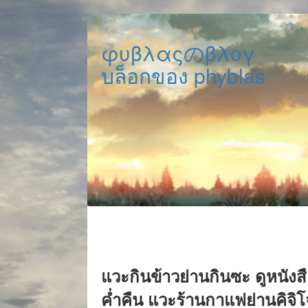
φυβλαςのβλογ
บล็อกของ phyblas
แวะกินข้าวย่านกินซะ ดูหนังสื
ค่ำคืน แวะร้านกาแฟย่านคิจิโ