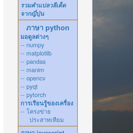
รวมคำแปลวลีเด็ด
จากญี่ปุ่น
ภาษา python
มอดูลต่างๆ
-- numpy
-- matplotlib
-- pandas
-- manim
-- opencv
-- pyqt
-- pytorch
การเรียนรู้ของเครื่อง
-- โครงข่าย
ประสาทเทียม
ภาษา javascript