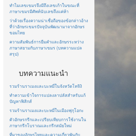
ทำไมเลขเขมรจึงมีถึงเลขเก้าในขณะที่
ภาษาเขมรมีศัพท์นับเลขถึงแค่ห้า
ว่าด้วยเรื่องความน่าเชื่อถือของข้อกล่าวอ้าง
ที่ว่าอักษรเขมรปัจจุบันพัฒนามาจากอักษร
ขอมไทย
ความสัมพันธ์การยืมคำและอักษรระหว่าง
ภาษาสยามกับภาษาเขมร (บทความแปล
สรุป)
บทความแนะนำ
รวมร้านราเมงและบะหมี่ในจังหวัดโทจิงิ
ทำความเข้าใจการแปลงลาปลัสสำหรับแก้
ปัญหาฟิสิกส์
รวมร้านราเมงและบะหมี่ในเมืองฟุกุโอกะ
ตัวอักษรกรีกและเปรียบเทียบการใช้งานใน
ภาษากรีกโบราณและกรีกสมัยใหม่
ที่มาของอักษรไทยและความเกี่ยวพันกับ