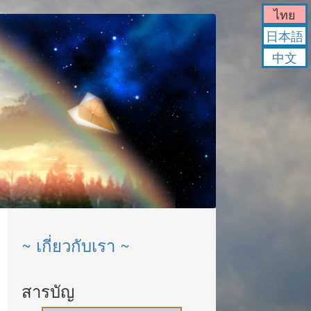
ไทย
日本語
中文
~ เกี่ยวกับเรา ~
สารบัญ