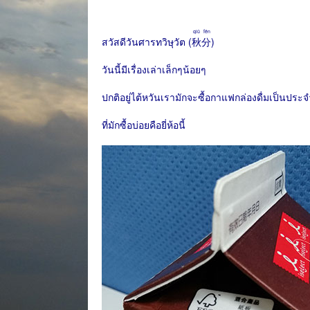
qiū fēn
สวัสดีวันศารทวิษุวัต (
秋分
)
วันนี้มีเรื่องเล่าเล็กๆน้อยๆ
ปกติอยู่ไต้หวันเรามักจะซื้อกาแฟกล่องดื่มเป็นประ
ที่มักซื้อบ่อยคือยี่ห้อนี้