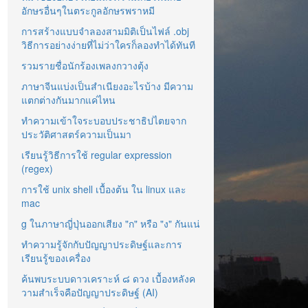
อักษรอื่นๆในตระกูลอักษรพราหมี
การสร้างแบบจำลองสามมิติเป็นไฟล์ .obj
วิธีการอย่างง่ายที่ไม่ว่าใครก็ลองทำได้ทันที
รวมรายชื่อนักร้องเพลงกวางตุ้ง
ภาษาจีนแบ่งเป็นสำเนียงอะไรบ้าง มีความ
แตกต่างกันมากแค่ไหน
ทำความเข้าใจระบอบประชาธิปไตยจาก
ประวัติศาสตร์ความเป็นมา
เรียนรู้วิธีการใช้ regular expression
(regex)
การใช้ unix shell เบื้องต้น ใน linux และ
mac
g ในภาษาญี่ปุ่นออกเสียง "ก" หรือ "ง" กันแน่
ทำความรู้จักกับปัญญาประดิษฐ์และการ
เรียนรู้ของเครื่อง
ค้นพบระบบดาวเคราะห์ ๘ ดวง เบื้องหลังค
วามสำเร็จคือปัญญาประดิษฐ์ (AI)