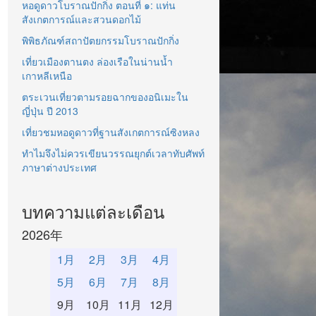
หอดูดาวโบราณปักกิ่ง ตอนที่ ๑: แท่น
สังเกตการณ์และสวนดอกไม้
พิพิธภัณฑ์สถาปัตยกรรมโบราณปักกิ่ง
เที่ยวเมืองตานตง ล่องเรือในน่านน้ำ
เกาหลีเหนือ
ตระเวนเที่ยวตามรอยฉากของอนิเมะใน
ญี่ปุ่น ปี 2013
เที่ยวชมหอดูดาวที่ฐานสังเกตการณ์ซิงหลง
ทำไมจึงไม่ควรเขียนวรรณยุกต์เวลาทับศัพท์
ภาษาต่างประเทศ
บทความแต่ละเดือน
2026年
1月
2月
3月
4月
5月
6月
7月
8月
9月
10月
11月
12月