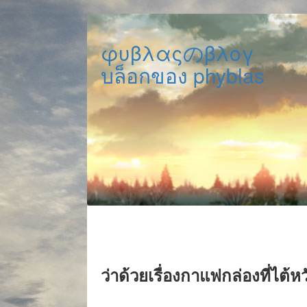
φυβλαςのβλογ
บล็อกของ phyblas
ว่าด้วยเรื่องกาแฟกล่องที่ไต