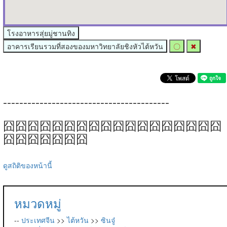
โรงอาหารสุ่ยมู่ชานทิง
อาคารเรียนรวมที่สองของมหาวิทยาลัยชิงหัวไต้หวัน
〇
✖
-----------------------------------------
囧囧囧囧囧囧囧囧囧囧囧囧囧囧囧囧囧囧
囧囧囧囧囧囧囧
ดูสถิติของหน้านี้
หมวดหมู่
--
ประเทศจีน
>>
ไต้หวัน
>>
ซินจู๋