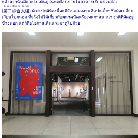
หลังจากนั้นมีแวะไปเดินดูในหอศิลป์ภายในอาคารเรียนรวมสอง
dì èr zhōng hé dà lóu
(
第二綜合大樓
) ด้วย ปกติห้องนี้จะมีจัดแสดงงานศิลปะเล็กๆซึ่งผัดเปลี่ยน
เวียนไปตลอด ที่จริงไม่ได้เกี่ยวกับตลาดนัดหรือเทศกาลนานาชาติที่จัดอยู่
ข้างนอก แต่ก็ถือโอกาสเดินแวะมาดูไปด้วย