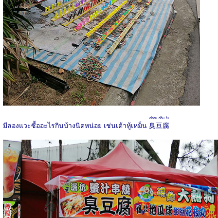
chòu dòu fu
มีลองแวะซื้ออะไรกินบ้างนิดหน่อย เช่นเต้าหู้เหม็น
臭豆腐