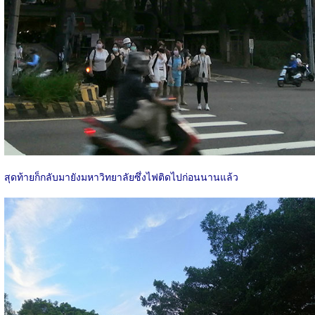
สุดท้ายก็กลับมายังมหาวิทยาลัยซึ่งไฟติดไปก่อนนานแล้ว