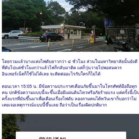
โดยรวมแล้วบางแห่งไฟดับยาวกว่า ๔ ชั่วโมง ส่วนในมหาวิทยาลัยนั้นยังดี
ที่ดับไปแค่ชั่วโมงกว่าแล้วไฟก็กลับมาติด แต่ก็วุ่นวายไปพอสมควร
อินเทอร์เน็ตก็ใช้ไม่ได้เลย จะติดต่ออะไรกับใครก็ไม่ได้
ตอนเวลา 15:05 น. มีข้อความประกาศเตือนภัยขึ้นมาในโทรศัพท์มือถือทุก
คน ปกติข้อความแบบนี้จะขึ้นเมื่อมีแผ่นดินไหวหรือภัยร้ายแรง แต่ครั้งนี้เป็
ครั้งแรกที่มันขึ้นมาเพื่อเตือนเรื่องไฟดับ ลองถามคนไต้หวันเขาก็บอกว่าไม่
เคยเจอเหตุการณ์แบบนี้ขึ้นเลย ถือว่าเป็นเรื่องผิดปกติมาก