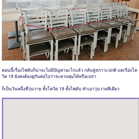
ตอนนี้เรื่องไฟดับก็น่าจะไม่มีปัญหาอะไรแล้ว กลับสู่สภาวะปกติ แต่เรือ่งโค
วิด 19 ยังคงต้องดูกันต่อไปว่าจะควบคุมได้หรือเปล่า
ก็เป็นวันหนึ่งที่วุ่นวาย ทั้งโควิด 19 ทั้งไฟดับ ทำเอาวุ่นวายทีเดียว