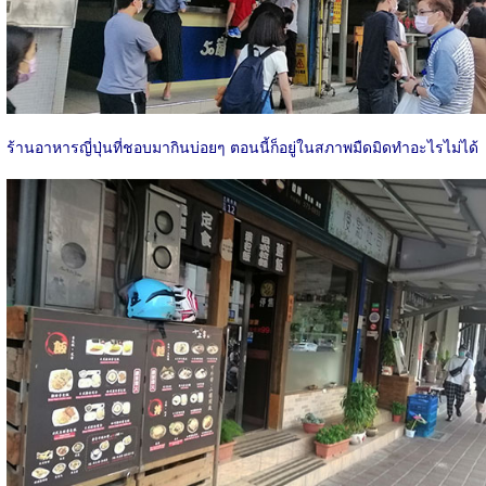
ร้านอาหารญี่ปุ่นที่ชอบมากินบ่อยๆ ตอนนี้ก็อยู่ในสภาพมืดมิดทำอะไรไม่ได้