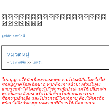
-----------------------------------------
囧囧囧囧囧囧囧囧囧囧囧囧囧囧囧囧囧囧
囧囧囧囧囧囧囧
ดูสถิติของหน้านี้
หมวดหมู่
--
ประเทศจีน
>>
ไต้หวัน
ไม่อนุญาตให้นำเนื้อหาของบทความไปลงที่อื่นโดยไม่ได้
ขออนุญาตโดยเด็ดขาด หากต้องการนำบางส่วนไปลง
สามารถทำได้โดยต้องไม่ใช่การก๊อปแปะแต่ให้เปลี่ยนคำ
พูดเป็นของตัวเอง หรือไม่ก็เขียนในลักษณะการยก
ข้อความอ้างอิง และไม่ว่ากรณีไหนก็ตาม ต้องให้เครดิต
พร้อมใส่ลิงก์ของทุกบทความที่มีการใช้เนื้อหาเสมอ