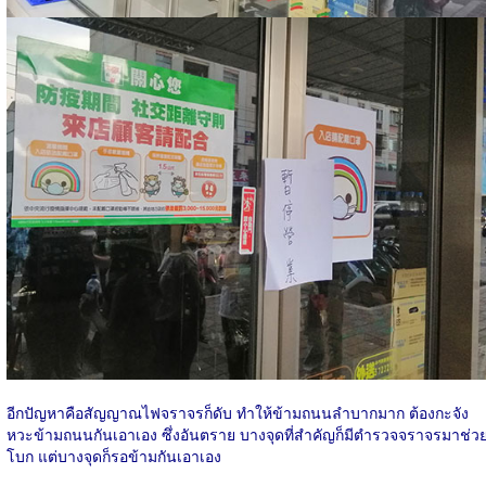
อีกปัญหาคือสัญญาณไฟจราจรก็ดับ ทำให้ข้ามถนนลำบากมาก ต้องกะจัง
หวะข้ามถนนกันเอาเอง ซึ่งอันตราย บางจุดที่สำคัญก็มีตำรวจจราจรมาช่ว
โบก แต่บางจุดก็รอข้ามกันเอาเอง