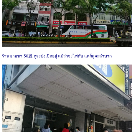
ร้านขายชา 50嵐 ดูจะยังเปิดอยู่ แม้ว่าจะไฟดับ แต่ก็ดูจะลำบาก