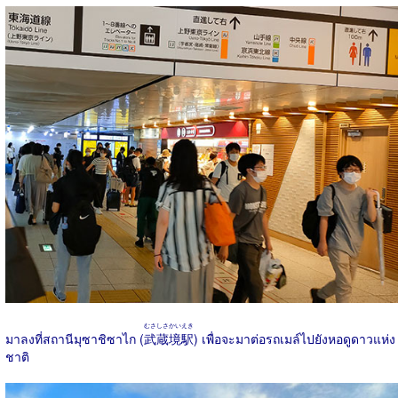
むさしさかいえき
มาลงที่สถานีมุซาชิซาไก (
武蔵境駅
) เพื่อจะมาต่อรถเมล์ไปยังหอดูดาวแห่ง
ชาติ