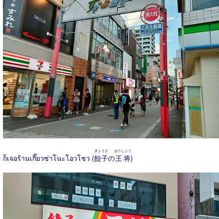
ぎょうざ
おうしょう
ก็เจอร้านเกี๊ยวซ่าโนะโอวโชว (
餃子
の
王将
)