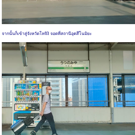
จากนั้นก็เข้าสู่จังหวัดโทจิงิ จอดที่สถานีอุตสึโนมิยะ