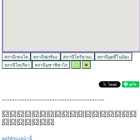
สถานีเซนได
สถานีฟุกุชิมะ
สถานีโคริยามะ
สถานีอุตสึโนมิยะ
สถานีโตเกียว
สถานีมุซาชิซาไก
〇
✖
-----------------------------------------
囧囧囧囧囧囧囧囧囧囧囧囧囧囧囧囧囧囧
囧囧囧囧囧囧囧
ดูสถิติของหน้านี้