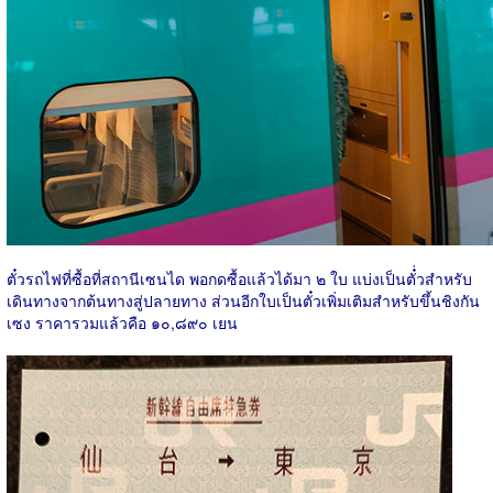
ตั๋วรถไฟที่ซื้อที่สถานีเซนได พอกดซื้อแล้วได้มา ๒ ใบ แบ่งเป็นตั๋่วสำหรับ
เดินทางจากต้นทางสู่ปลายทาง ส่วนอีกใบเป็นตั๋วเพิ่มเติมสำหรับขึ้นชิงกัน
เซง ราคารวมแล้วคือ ๑๐,๘๙๐ เยน