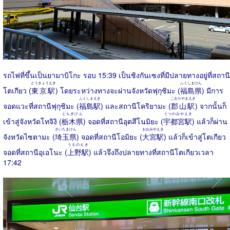
รถไฟที่ขึ้นเป็นยามาบิโกะ รอบ 15:39 เป็นชิงกันเซงที่มีปลายทางอยู่ที่สถานี
とうきょうえき
ふくしまけん
โตเกียว (
東京駅
) โดยระหว่างทางจะผ่านจังหวัดฟุกุชิมะ (
福島県
) มีการ
ふくしまえき
こおりやまえき
จอดแวะที่สถานีฟุกุชิมะ (
福島駅
) และสถานีโคริยามะ (
郡山駅
) จากนั้นก็
とちぎけん
うつのみやえき
เข้าสู่จังหวัดโทจิงิ (
栃木県
) จอดที่สถานีอุตสึโนมิยะ (
宇都宮駅
) แล้วก็ผ่าน
さいたまけん
おおみやえき
จังหวัดไซตามะ (
埼玉県
) จอดที่สถานีโอมิยะ (
大宮駅
) แล้วก็เข้าสู่โตเกียว
うえのえき
จอดที่สถานีอุเอโนะ (
上野駅
) แล้วจึงถึงปลายทางที่สถานีโตเกียวเวลา
17:42