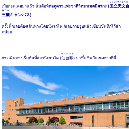
こくりつてんもんだ
เมื่อก่อนเคยมาแล้ว นั่นคือที่
หอดูดาวแห่งชาติวิทยาเขตมิตากะ (
国立天文
みたか
三鷹
キャンパス)
ครั้งนี้ก็เลยต้องเดินทางโดยนั่งรถไฟ ก็เลยถ่ายรูปแล้วเขียนบันทึกไว้สัก
หน่อย
せんだいえき
การเดินทางเริ่มต้นที่สถานีเซนได (
仙台駅
) มาขึ้นชินกันเซงจากที่นี่