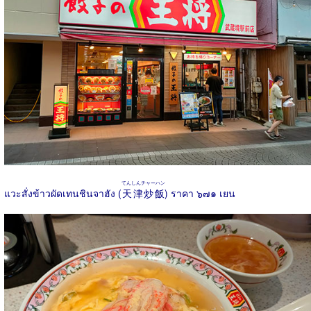
てんしんチャーハン
แวะสั่งข้าวผัดเทนชินจาฮัง (
天津炒飯
) ราคา ๖๗๑ เยน