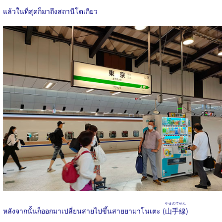
แล้วในที่สุดก็มาถึงสถานีโตเกียว
やまのてせん
หลังจากนั้นก็ออกมาเปลี่ยนสายไปขึ้นสายยามาโนเตะ (
山手線
)