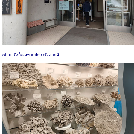
เข้ามาถึงก็เจอพวกปะการังสวยดี