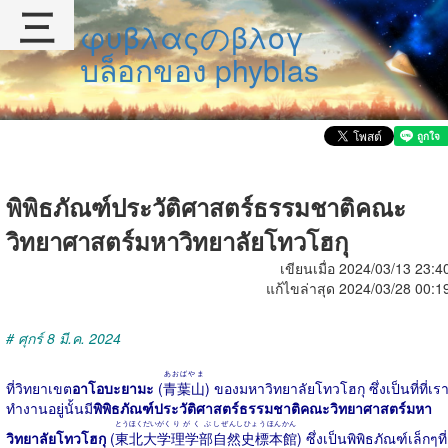
三
φυβλαςのβλογ
บล็อกของ phyblas
พิพิธภัณฑ์ประวัติศาสตร์ธรรมชาติคณะ
วิทยาศาสตร์มหาวิทยาลัยโทวโฮกุ
เขียนเมื่อ 2024/03/13 23:4
แก้ไขล่าสุด 2024/03/28 00:1
# ศุกร์ 8 มี.ค. 2024
あおばやま
ที่วิทยาเขต
อาโอบะยามะ
(
青葉山
) ของมหาวิทยาลัยโทวโฮกุ ซึ่งเป็นที่ที่เร
ทำงานอยู่นั้นมี
พิพิธภัณฑ์ประวัติศาสตร์ธรรมชาติคณะวิทยาศาสตร์มหา
とうほくだいがく
りがくぶ
しぜんしひょうほんかん
วิทยาลัยโทวโฮกุ
(
東北大学
理学部
自然史標本館
) ซึ่งเป็นพิพิธภัณฑ์เล็กๆที่