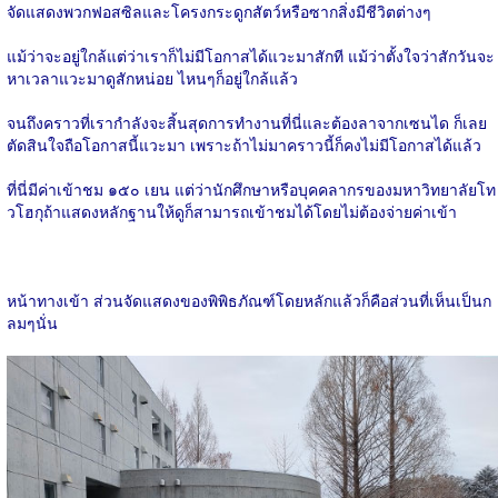
จัดแสดงพวกฟอสซิลและโครงกระดูกสัตว์หรือซากสิ่งมีชีวิตต่างๆ
แม้ว่าจะอยู่ใกล้แต่ว่าเราก็ไม่มีโอกาสได้แวะมาสักที แม้ว่าตั้งใจว่าสักวันจะ
หาเวลาแวะมาดูสักหน่อย ไหนๆก็อยู่ใกล้แล้ว
จนถึงคราวที่เรากำลังจะสิ้นสุดการทำงานที่นี่และต้องลาจากเซนได ก็เลย
ตัดสินใจถือโอกาสนี้แวะมา เพราะถ้าไม่มาคราวนี้ก็คงไม่มีโอกาสได้แล้ว
ที่นี่มีค่าเข้าชม ๑๕๐​ เยน แต่ว่านักศึกษาหรือบุคคลากรของมหาวิทยาลัยโท
วโฮกุถ้าแสดงหลักฐานให้ดูก็สามารถเข้าชมได้โดยไม่ต้องจ่ายค่าเข้า
หน้าทางเข้า ส่วนจัดแสดงของพิพิธภัณฑ์โดยหลักแล้วก็คือส่วนที่เห็นเป็นก
ลมๆนั่น