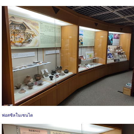
ฟอสซิลในเซนได