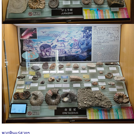
พวกหินแร่สวยๆ