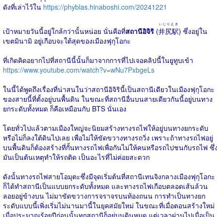
ดังที่เล่าไว้ใน
https://phyblas.hinaboshi.com/20241221
いじりえき
เป้าหมายวันนี้อยู่ใกล้กว่านั้นหน่อย นั่นคือที่
สถานีอิจิริ
(
井尻駅
) ซึ่งอยู่ใน
เขตมินามิ อยู่เกือบจะใต้สุดของเมืองฟุกุโอกะ
ที่เกิดคิดอยากไปที่สถานีนี้นั้นก็มาจากการที่ไปเจอคลิปนี้ในยูทูบเข้า
https://www.youtube.com/watch?v=wNu7PxbgeLs
ในนี้ได้พูดถึงเรื่องที่น่าสนในว่าสถานีอิจิรินี้เป็นสถานีเดียวในเมืองฟุกุโอกะ
ของสายนี้ที่ตั้งอยู่บนพื้นดิน ในขณะที่สถานีอื่นบนสายเดียวกันนี้อยู่บนทาง
ยกระดับทั้งหมด ก็คือเหมือนกับ BTS นั่นเอง
โดยทั่วไปแล้วตามเมืองใหญ่จะนิยมสร้างทางรถไฟให้อยู่บนทางยกระดับ
หรือไม่ก็ลงใต้ดินไปเลย เพื่อไม่ให้ขัดขวางทางรถวิ่ง เพราะถ้าทางรถไฟอยู่
บนพื้นดินก็ต้องสร้างที่กั้นทางรถไฟเพื่อกันไม่ให้คนหรือรถไปชนกับรถไฟ ซึ่
มันเป็นต้นเหตุทำให้รถติด เป็นอะไรที่ไม่ค่อยสะดวก
ดังนั้นทางรถไฟสายโอมุตะซึ่งมีจุดเริ่มต้นที่สถานีเทนจิงกลางเมืองฟุกุโอกะ
ก็ได้ทำสถานีเป็นแบบยกระดับทั้งหมด และทางรถไฟเกือบตลอดเส้นล้วน
ลอยอยู่ข้างบน ไม่มาขัดขวางการจราจรบนท้องถนน การทำเป็นทางยก
ระดับแบบนี้เพิ่งเริ่มไม่นานมานี้ในยุคสมัยใหม่ ในขณะที่เมื่อตอนสร้างใหม่
เมื่อประมาณร้อยปีก่อนนั้นทุกสถานีก็อยู่บนดินหมด แต่เวลาผ่านไปเมื่อเป็น