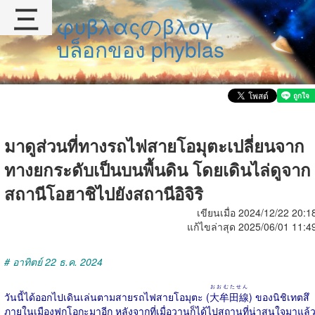
三
φυβλαςのβλογ
บล็อกของ phyblas
มาดูส่วนที่ทางรถไฟสายโอมุตะเปลี่ยนจาก
ทางยกระดับเป็นบนพื้นดิน โดยเดินไล่ดูจาก
สถานีโอฮาชิไปยังสถานีอิจิริ
เขียนเมื่อ 2024/12/22 20:1
แก้ไขล่าสุด 2025/06/01 11:4
# อาทิตย์ 22 ธ.ค. 2024
おおむたせん
วันนี้ได้ออกไปเดินเล่นตามสายรถไฟสายโอมุตะ (
大牟田線
) ของนิชิเทตสึ
ภายในเมืองฟุกุโอกะมาอีก หลังจากที่เมื่อวานก็ได้ไปสถานที่น่าสนใจมาแล้