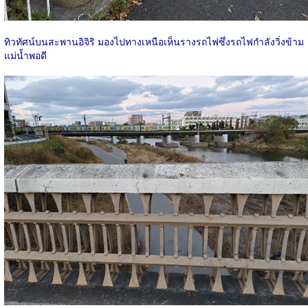
ทิวทัศน์บนสะพานอิจิริ มองไปทางเหนือเห็นรางรถไฟซึ่งรถไฟกำลังวิ่งข้าม
แม่น้ำพอดี