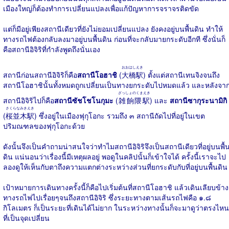
เมืองใหญ่ก็ต้องทำการเปลี่ยนแปลงเพื่อแก้ปัญหาการจราจรติดขัด
แต่ก็มีอยู่เพียงสถานีเดียวที่ยังไม่ยอมเปลี่ยนแปลง ยังคงอยู่บนพื้นดิน ทำให้
ทางรถไฟต้องกลับลงมาอยู่บนพื้นดิน ก่อนที่จะกลับมายกระดับอีกที ซึ่งนั่นก็
คือสถานีอิจิริที่กำลังพูดถึงนั่นเอง
おおはしえき
สถานีก่อนสถานีอิจิริก็คือ
สถานีโอฮาชิ
(
大橋駅
) ตั้งแต่สถานีเทนจิงจนถึง
สถานีโอฮาชินั้นทั้งหมดถูกเปลี่ยนเป็นทางยกระดับไปหมดแล้ว และหลังจา
ざっしょのくまえき
สถานีอิจิริไปก็คือ
สถานีซัชโชโนกุมะ
(
雑餉隈駅
) และ
สถานีซากุระนามิกิ
さくらなみきえき
(
桜並木駅
) ซึ่งอยู่ในเมืองฟุกุโอกะ รวมถึง ๓ สถานีถัดไปที่อยู่ในเขต
ปริมณฑลของฟุกุโอกะด้วย
ดังนั้นจึงเป็นคำถามน่าสนใจว่าทำไมสถานีอิจิริจึงเป็นสถานีเดียวที่อยู่บนพื้
ดิน แน่นอนว่าเรื่องนี้มีเหตุผลอยู่ พอดูในคลิปนั้นก็เข้าใจได้ ครั้งนี้เราจะไป
ลองดูให้เห็นกับตาถึงความแตกต่างระหว่างส่วนที่ยกระดับกับที่อยู่บนพื้นดิน
เป้าหมายการเดินทางครั้งนี้ก็คือไปเริ่มต้นที่สถานีโอฮาชิ แล้วเดินเลียบข้าง
ทางรถไฟไปเรื่อยๆจนถึงสถานีอิจิริ ซึ่งระยะทางตามเส้นรถไฟคือ ๑.๘
กิโลเมตร ก็เป็นระยะที่เดินได้ไม่ยาก ในระหว่างทางนั้นก็จะมาดูว่าตรงไหน
ที่เป็นจุดเปลี่ยน