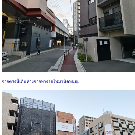
จากตรงนี้เดินห่างจากทางรถไฟมานิดหน่อย