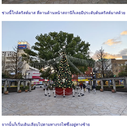
ช่วงนี้ใกล้คริสต์มาส ที่ลานด้านหน้าสถานีก็เลยมีประดับต้นคริสต์มาสด้วย
จากนั้นก็เริ่มเดินเลียบไปตามทางรถไฟซึ่งอยู่ทางซ้าย