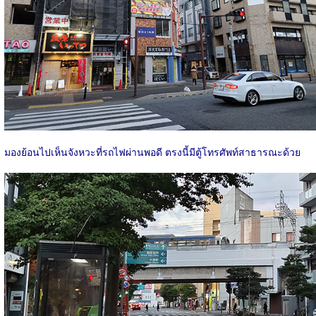
มองย้อนไปเห็นจังหวะที่รถไฟผ่านพอดี ตรงนี้มีตู้โทรศัพท์สาธารณะด้วย