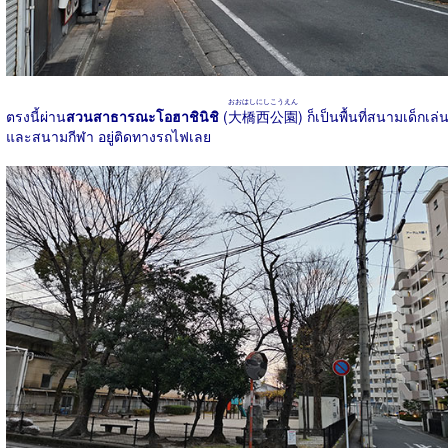
おおはしにしこうえん
ตรงนี้ผ่าน
สวนสาธารณะโอฮาชินิชิ
(
大橋西公園
) ก็เป็นพื้นที่สนามเด็กเล่
และสนามกีฬา อยู่ติดทางรถไฟเลย