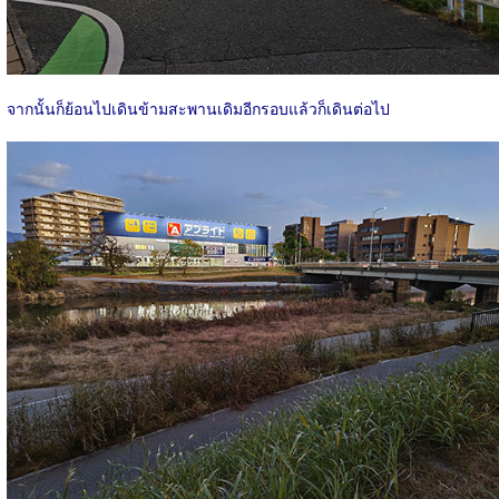
จากนั้นก็ย้อนไปเดินข้ามสะพานเดิมอีกรอบแล้วก็เดินต่อไป