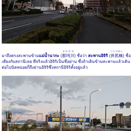
なかがわ
いじりばし
มาถึงตรงสะพานข้าม
แม่น้ำนากะ
(
那珂川
) ชื่อว่า
สะพานอิจิริ
(
井尻橋
) ชื่อ
เดียงกับสถานีเลย ที่จริงแล้วอิจิริเป็นชื่อย่าน ซึ่งถ้าเดินข้ามสะพานแล้วเดิน
ต่อไปนิดหน่อยก็ถึงย่านอิจิริซึ่งสถานีอิจิริตั้งอยู่แล้ว