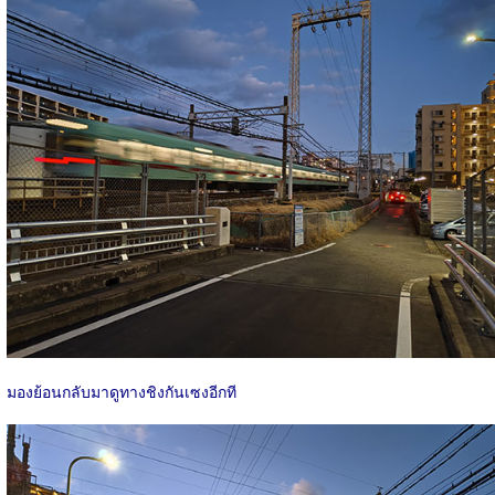
มองย้อนกลับมาดูทางชิงกันเซงอีกที