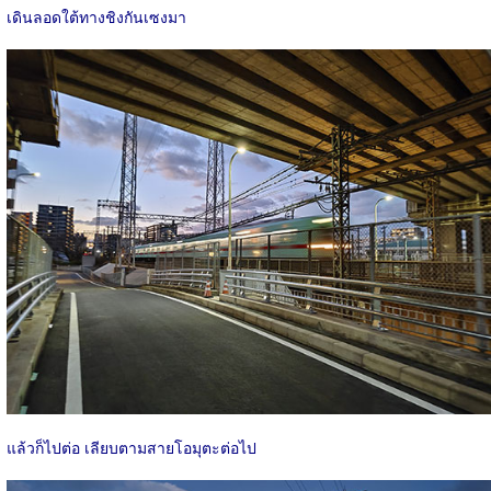
เดินลอดใต้ทางชิงกันเซงมา
แล้วก็ไปต่อ เลียบตามสายโอมุตะต่อไป