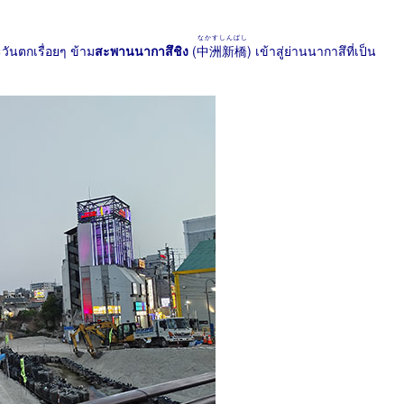
なかすしんばし
ันตกเรื่อยๆ ข้าม
สะพานนากาสึชิง
(
中洲新橋
) เข้าสู่ย่านนากาสึที่เป็น