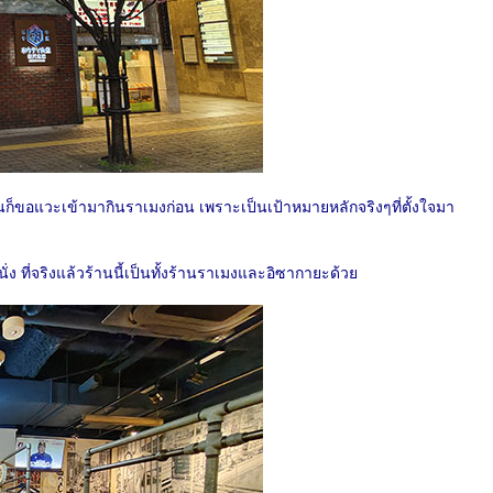
ื่นก็ขอแวะเข้ามากินราเมงก่อน เพราะเป็นเป้าหมายหลักจริงๆที่ตั้งใจมา
ั่ง ที่จริงแล้วร้านนี้เป็นทั้งร้านราเมงและอิซากายะด้วย