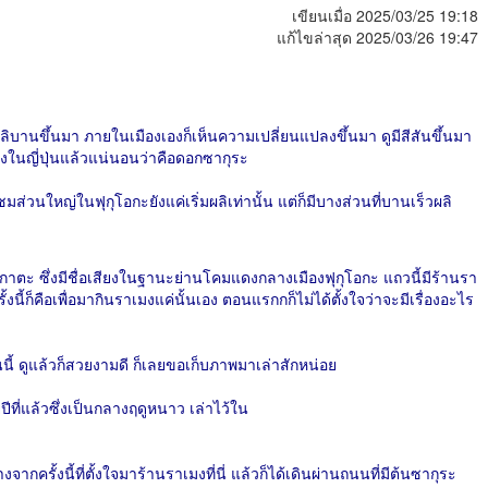
เขียนเมื่อ 2025/03/25 19:18
แก้ไขล่าสุด 2025/03/26 19:47
ริ่มผลิบานขึ้นมา ภายในเมืองเองก็เห็นความเปลี่ยนแปลงขึ้นมา ดูมีสีสันขึ้นมา
สียงในญี่ปุ่นแล้วแน่นอนว่าคือดอกซากุระ
มส่วนใหญ่ในฟุกุโอกะยังแค่เริ่มผลิเท่านั้น แต่ก็มีบางส่วนที่บานเร็วผลิ
าตะ ซึ่งมีชื่อเสียงในฐานะย่านโคมแดงกลางเมืองฟุกุโอกะ แถวนี้มีร้านรา
งนี้ก็คือเพื่อมากินราเมงแค่นั้นเอง ตอนแรกกก็ไม่ได้ตั้งใจว่าจะมีเรื่องอะไร
นี้ ดูแล้วก็สวยงามดี ก็เลยขอเก็บภาพมาเล่าสักหน่อย
ีที่แล้วซึ่งเป็นกลางฤดูหนาว เล่าไว้ใน
ากครั้งนี้ที่ตั้งใจมาร้านราเมงที่นี่ แล้วก็ได้เดินผ่านถนนที่มีต้นซากุระ