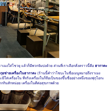
งใส่โชวยุ แล้วก็มีพวกจัมปงด้วย ส่วนที่เราเลือกสั่งคราวนี้คือ
ฮากาตะ
กุยช่ายเครื่องในฮากาตะ
(ร้านนี้คำว่าโซบะในชื่อเมนูหมายถึงราเมง
ส่เครื่องใน ที่จริงเครื่องในก็ถือเป็นของขึ้นชื่ออย่างหนึ่งของฟุกุโอกะ
ยากกินสักหน่อย เครื่องในดีต่อสุขภาพด้วย