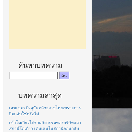
ค้นหาบทความ
บทความล่าสุด
เลขเขมรปัจจุบันคล้ายเลขไทยเพราะการ
ยืมกลับใช่หรือไม่
เข้าโตเกียวไปร่วมกิจกรรมของบริษัทแถว
สถานีโตเกียว เดินเล่นในสถานีก่อนกลับ