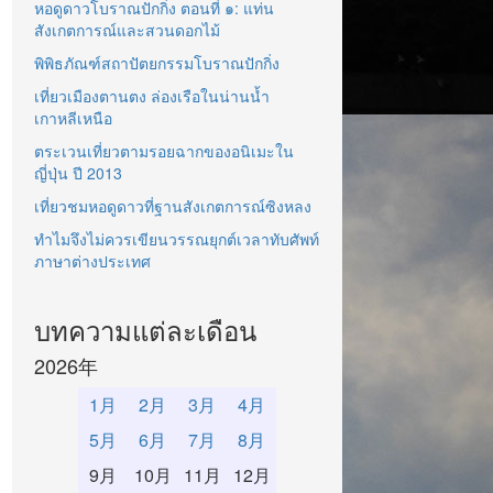
หอดูดาวโบราณปักกิ่ง ตอนที่ ๑: แท่น
สังเกตการณ์และสวนดอกไม้
พิพิธภัณฑ์สถาปัตยกรรมโบราณปักกิ่ง
เที่ยวเมืองตานตง ล่องเรือในน่านน้ำ
เกาหลีเหนือ
ตระเวนเที่ยวตามรอยฉากของอนิเมะใน
ญี่ปุ่น ปี 2013
เที่ยวชมหอดูดาวที่ฐานสังเกตการณ์ซิงหลง
ทำไมจึงไม่ควรเขียนวรรณยุกต์เวลาทับศัพท์
ภาษาต่างประเทศ
บทความแต่ละเดือน
2026年
1月
2月
3月
4月
5月
6月
7月
8月
9月
10月
11月
12月