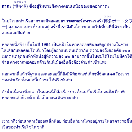
はかたこう
กาตะ
(
博多港
) ซึ่งอยู่ริมชายฝั่งทางตอนเหนือของเขตฮากาตะ
はかた
ในบริเวณท่าเรือฮากาตะมีหอคอย
ฮากาตะพอร์ตทาวเวอร์
(
博多
ポートタ
ー) สูง ๑๐๐ เมตรตั้งเด่นอยู่ ครั้งนี้เราจึงถือโอกาสแวะไปเที่ยวที่นี่ด้วย เป็น
ส่วนแถมปิดท้าย
หอคอยนี้สร้างขึ้นในปี 1964 เป็นหนึ่งในหกหอคอยพี่น้องที่ถูกสร้างในช่วง
ไล่เลี่ยกับหอคอยโตเกียวโดยผู้ออกแบบคนเดียวกัน ความสูงถึงยอดคือ ๑๐๐​
เมตร แต่จุดชมทิวทัศน์อยู่ที่ความสูง ๗๐ สามารถขึ้นไปชมได้โดยไม่มีค่าใช้
จ่าย ต่างจากหอคอยคล้ายกันที่เมืองอื่นซึ่งต้องจ่ายค่าเข้าแพง
นอกจากนี้แล้วที่ฐานของหอคอยนี้ก็ยังมีพิพิธภัณฑ์เล็กๆที่จัดแสดงเรื่องราว
ของท่าเรือ ทั้งหมดนี้เข้าชมได้ฟรีเช่นกัน
ดังนั้นเนื้อหาที่จะเล่าในตอนนี้ก็คือเรื่องราวตั้งแต่ขึ้นเรือไปจนถึงเที่ยวที่
หอคอยแล้วก็จบด้วยมื้อเย็นก่อนเดินทางกลับ
เรามาถึงก่อนเวลาเรือออกเล็กน้อย ก่อนอื่นก็มานั่งรออยู่ภายในอาคารรอขึ้
เรือของท่าเรือไซโตซากิ