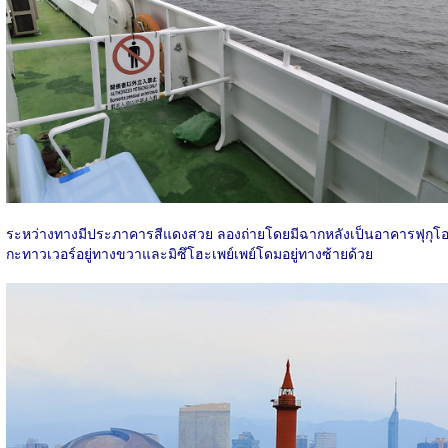
ระหว่างทางมีประภาคารสีแดงสวย ลองถ่ายโดยมีฉากหลังเป็นอาคารฟุกุโ
กะทาวเวอร์อยู่ทางขวาและมิซึโฮะเพย์เพย์โดมอยู่ทางซ้ายด้วย