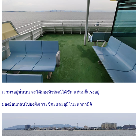
เรามาอยู่ชั้นบน จะได้มองทิวทัศน์ได้ชัด แต่ลมก็แรงอยู่
มองย้อนกลับไปยังฝั่งเกาะชิกะและอุมิโนะนากามิจิ