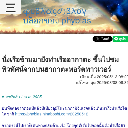
三
φυβλαςのβλογ
บล็อกของ phyblas
นั่งเรือข้ามมายังท่าเรือฮากาตะ ขึ้นไปชม
ทิวทัศน์จากบนฮากาตะพอร์ตทาวเวอร์
เขียนเมื่อ 2025/05/13 08:2
แก้ไขล่าสุด 2025/08/08 06:3
# อาทิตย์ 11 พ.ค. 2025
บันทึกต่อจากตอนที่แล้วที่เที่ยวอุมิโนะนากามิจิเสร็จแล้วเดินมาถึงท่าเรือไซ
โตซากิ
https://phyblas.hinaboshi.com/20250512
จากตรงนี้ไปเราก็เดินทางกลับด้วยเรือ โดยจุดที่เรือไปจอดนั้นคือ
ท่าเรือฮา