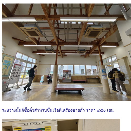
ระหว่างนั้นก็ซื้อตั๋วสำหรับขึ้นเรือที่เครื่องขายตั๋ว ราคา ๔๕๐ เยน