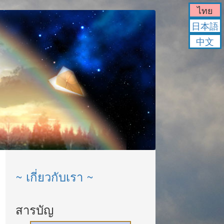
ไทย
日本語
中文
~ เกี่ยวกับเรา ~
สารบัญ