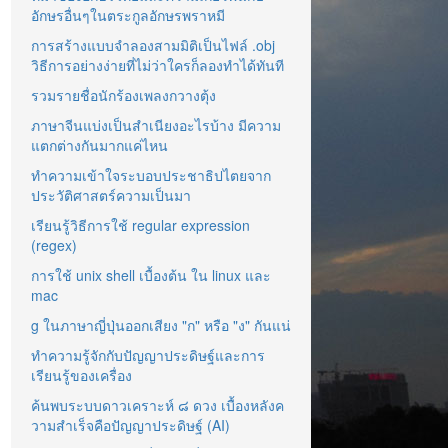
อักษรอื่นๆในตระกูลอักษรพราหมี
การสร้างแบบจำลองสามมิติเป็นไฟล์ .obj
วิธีการอย่างง่ายที่ไม่ว่าใครก็ลองทำได้ทันที
รวมรายชื่อนักร้องเพลงกวางตุ้ง
ภาษาจีนแบ่งเป็นสำเนียงอะไรบ้าง มีความ
แตกต่างกันมากแค่ไหน
ทำความเข้าใจระบอบประชาธิปไตยจาก
ประวัติศาสตร์ความเป็นมา
เรียนรู้วิธีการใช้ regular expression
(regex)
การใช้ unix shell เบื้องต้น ใน linux และ
mac
g ในภาษาญี่ปุ่นออกเสียง "ก" หรือ "ง" กันแน่
ทำความรู้จักกับปัญญาประดิษฐ์และการ
เรียนรู้ของเครื่อง
ค้นพบระบบดาวเคราะห์ ๘ ดวง เบื้องหลังค
วามสำเร็จคือปัญญาประดิษฐ์ (AI)