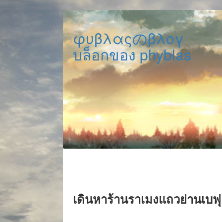
φυβλαςのβλογ
บล็อกของ phyblas
เดินหาร้านราเมงแถวย่านเบฟุ 