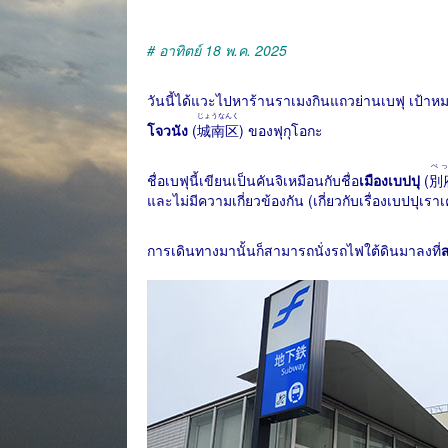
# อาทิตย์ 18 พ.ค. 2025
วันนี้ได้แวะไปหาร้านราเมงกินแถวย่านเบฟุ เป้าหมายอ
じょうなんく
โจวนัง
(
城南区
) ของฟุกุโอกะ
べ
ชื่อเบฟุนี้เขียนเป็นคันจิเหมือนกับชื่อ
เมืองเบปปุ
(
別
และไม่มีความเกี่ยวข้องกัน (เกี่ยวกับเรื่องเบปปุเร
การเดินทางมานั้นก็สามารถนั่งรถไฟใต้ดินมาลงที่
ส