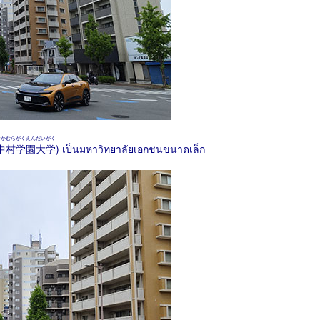
なかむらがくえんだいがく
中村学園大学
) เป็นมหาวิทยาลัยเอกชนขนาดเล็ก