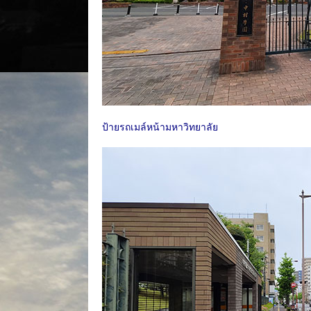
ป้ายรถเมล์หน้ามหาวิทยาลัย