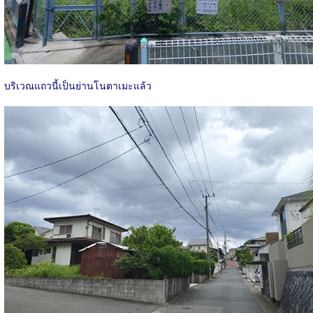
บริเวณแถวนี้เป็นย่านโนตาเมะแล้ว