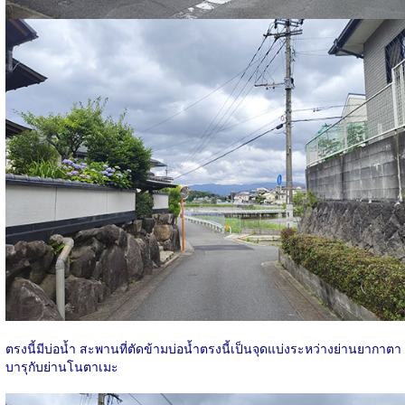
ตรงนี้มีบ่อน้ำ สะพานที่ตัดข้ามบ่อน้ำตรงนี้เป็นจุดแบ่งระหว่างย่านยากาตา
บารุกับย่านโนตาเมะ