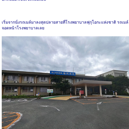
เริ่มจากนั่งรถเมล์มาลงสุดปลายสายที่โรงพยาบาลฟุกุโอกะแห่งชาติ รถเมล์
จอดหน้าโรงพยาบาลเลย