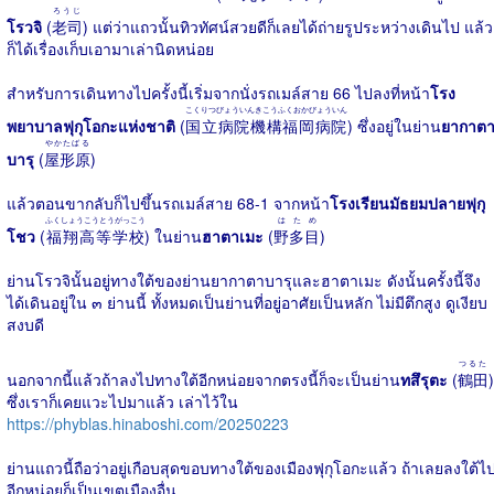
ろうじ
โรวจิ
(
老司
) แต่ว่าแถวนั้นทิวทัศน์สวยดีก็เลยได้ถ่ายรูประหว่างเดินไป แล้ว
ก็ได้เรื่องเก็บเอามาเล่านิดหน่อย
สำหรับการเดินทางไปครั้งนี้เริ่มจากนั่งรถเมล์สาย 66 ไปลงที่หน้า
โรง
こくりつびょういんきこうふくおかびょういん
พยาบาลฟุกุโอกะแห่งชาติ
(
国立病院機構福岡病院
) ซึ่งอยู่ในย่าน
ยากาต
やかたばる
บารุ
(
屋形原
)
แล้วตอนขากลับก็ไปขึ้นรถเมล์สาย 68-1 จากหน้า
โรงเรียนมัธยมปลายฟุกุ
ふくしょうこうとうがっこう
はため
โชว
(
福翔高等学校
) ในย่าน
ฮาตาเมะ
(
野多目
)
ย่านโรวจินั้นอยู่ทางใต้ของย่านยากาตาบารุและฮาตาเมะ ดังนั้นครั้งนี้จึง
ได้เดินอยู่ใน ๓ ย่านนี้ ทั้งหมดเป็นย่านที่อยู่อาศัยเป็นหลัก ไม่มีตึกสูง ดูเงียบ
สงบดี
つるた
นอกจากนี้แล้วถ้าลงไปทางใต้อีกหน่อยจากตรงนี้ก็จะเป็นย่าน
ทสึรุตะ
(
鶴田
)
ซึ่งเราก็เคยแวะไปมาแล้ว เล่าไว้ใน
https://phyblas.hinaboshi.com/20250223
ย่านแถวนี้ถือว่าอยู่เกือบสุดขอบทางใต้ของเมืองฟุกุโอกะแล้ว ถ้าเลยลงใต้ไ
อีกหน่อยก็เป็นเขตเมืองอื่น