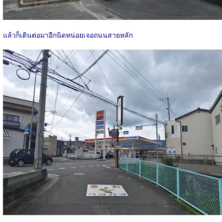
แล้วก็เดินต่อมาอีกนิดหน่อยเจอถนนสายหลัก