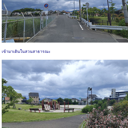
เข้ามาเดินในสวนสาธารณะ