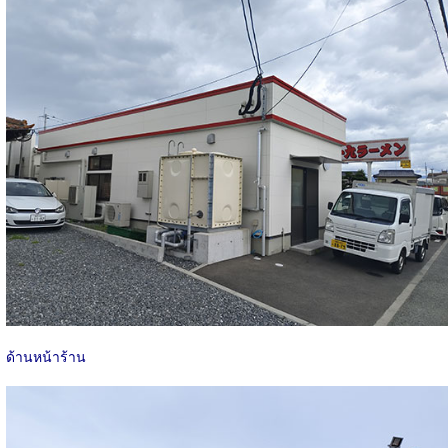
ด้านหน้าร้าน