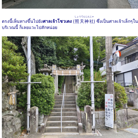
しょうてんじんじゃ
ตรงนี้เห็นทางขึ้นไปยัง
ศาลเจ้าโชวเตง
(
照天神社
) ซึ่งเป็นศาลเจ้าเล็กๆใน
บริเวณนี้ ก็เลยแวะไปสักหน่อย