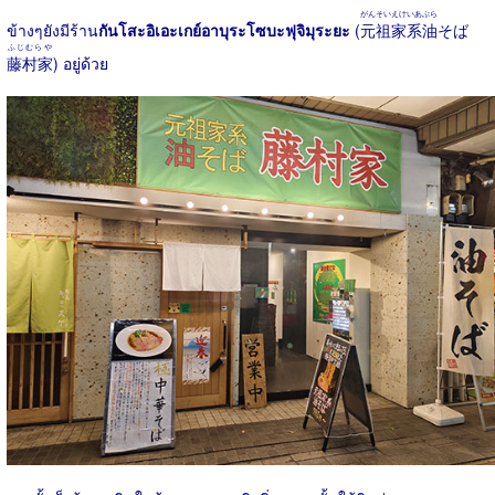
がんそいえけいあぶら
ข้างๆยังมีร้าน
กันโสะอิเอะเกย์อาบุระโซบะฟุจิมุระยะ
(
元祖家系油
そば
ふじむらや
藤村家
) อยู่ด้วย