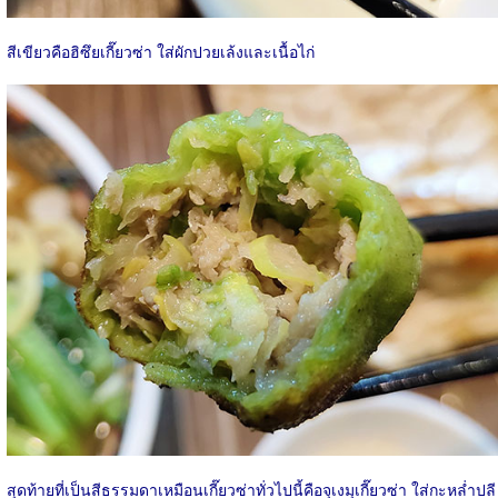
สีเขียวคือฮิซึยเกี๊ยวซ่า ใส่ผักปวยเล้งและเนื้อไก่
สุดท้ายที่เป็นสีธรรมดาเหมือนเกี๊ยวซ่าทั่วไปนี้คือจุเงมุเกี๊ยวซ่า ใส่กะหล่ำปลี