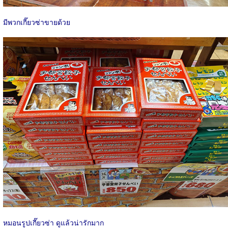
มีพวกเกี๊ยวซ่าขายด้วย
หมอนรูปเกี๊ยวซ่า ดูแล้วน่ารักมาก