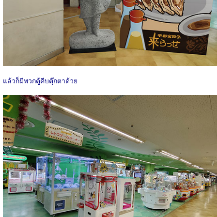
แล้วก็มีพวกตู้คีบตุ๊กตาด้วย