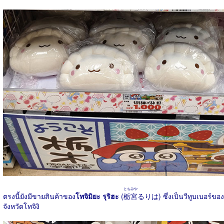
とちみや
ตรงนี้ยังมีขายสินค้าของ
โทจิมิยะ รุริฮะ
(
栃宮
るりは) ซึ่งเป็นวีทูบเบอร์ของ
จังหวัดโทจิงิ