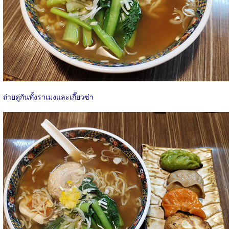
ถ่ายคู่กันทั้งราเมงและเกี๊ยวซ่า