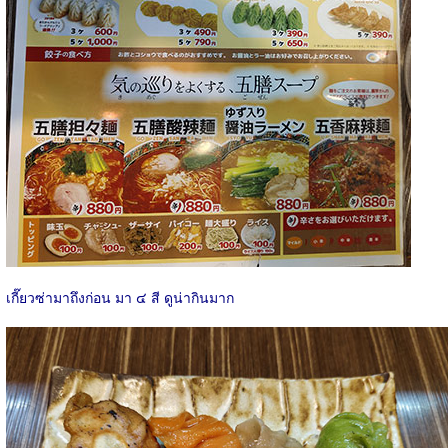
เกี๊ยวซ่ามาถึงก่อน มา ๔ สี ดูน่ากินมาก