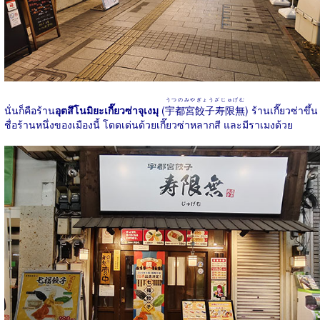
うつのみやぎょうざじゅげむ
นั่นก็คือร้าน
อุตสึโนมิยะเกี๊ยวซ่าจุเงมุ
(
宇都宮餃子寿限無
) ร้านเกี๊ยวซ่าขึ้น
ชื่อร้านหนึ่งของเมืองนี้ โดดเด่นด้วยเกี๊ยวซ่าหลากสี และมีราเมงด้วย