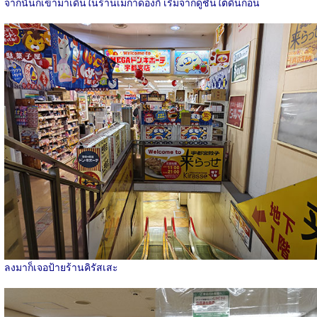
จากนั้นก็เข้ามาเดินในร้านเมกาดองกิ เริ่มจากดูชั้นใต้ดินก่อน
ลงมาก็เจอป้ายร้านคิรัสเสะ