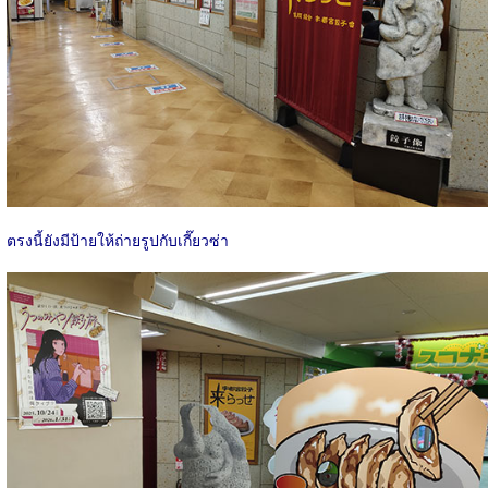
ตรงนี้ยังมีป้ายให้ถ่ายรูปกับเกี๊ยวซ่า