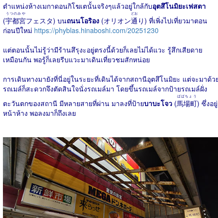
ตำแหน่งห้างเมกาดอนกิโฆเตนั้นจริงๆแล้วอยู่ใกล้กับ
อุตสึโนมิยะเฟสตา
うつのみや
どお
(
宇都宮
フェスタ) บน
ถนนโอริอง
(オリオン
通
り) ที่เพิ่งไปเที่ยวมาตอน
ก่อนปีใหม่
https://phyblas.hinaboshi.com/20251230
แต่ตอนนั้นไม่รู้ว่ามีร้านสึรุงะอยู่ตรงนี้ด้วยก็เลยไม่ได้แวะ รู้สึกเสียดาย
เหมือนกัน พอรู้ก็เลยรีบแวะมาเดินเที่ยวชมสักหน่อย
การเดินทางมายังที่นี่อยู่ในระยะที่เดินได้จากสถานีอุตสึโนมิยะ แต่จะมาด้ว
รถเมล์ก็สะดวกจึงตัดสินใจนั่งรถเมล์มา โดยขึ้นรถเมล์จากป้ายรถเมล์ฝั่ง
ばばちょう
ตะวันตกของสถานี มีหลายสายที่ผ่าน มาลงที่ป้าย
บาบะโจว
(
馬場町
) ซึ่งอยู่
หน้าห้าง พอลงมาก็ถึงเลย