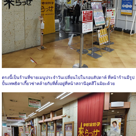
ตรงนี้เป็นร้านที่ขายเมนูประจำวันเปลี่ยนไปในรอบสัปดาห์ ที่หน้าร้านมีรูป
ปั้นเทพธิดาเกี๊ยวซ่าคล้ายกับที่ตั้งอยู่ที่หน้าสถานีอุตสึโนมิยะด้วย