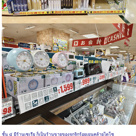
ชั้น ๔ มีร้านเซเรีย ก็เป็นร้านขายของจุกจิกร้อยเยนคล้ายไดโซ