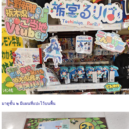
มาดูชั้น ๒​ มีแผนที่แปะไว้บนพื้น