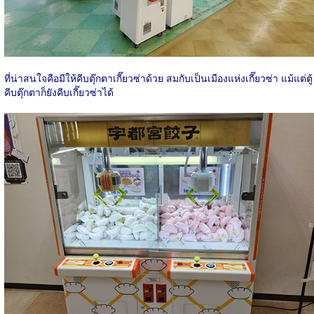
ที่น่าสนใจคือมีให้คีบตุ๊กตาเกี๊ยวซ่าด้วย สมกับเป็นเมืองแห่งเกี๊ยวซ่า แม้แต่ตู้
คีบตุ๊กตาก็ยังคีบเกี๊ยวซ่าได้