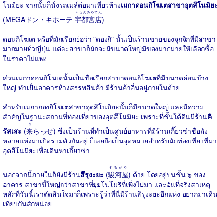
โนมิยะ จากนั้นก็นั่งรถเมล์ต่อมาเที่ยวห้าง
เมกาดอนกิโฆเตสาขาอุตสึโนมิย
うつのみやてん
(MEGAドン・キホーテ
宇都宮店
)
ดอนกิโฆเต หรือที่มักเรียกย่อว่า "ดองกิ" นั้นเป็นร้านขายของจุกจิกที่มีสาขา
มากมายทั่วญี่ปุ่น แต่ละสาขาก็มักจะมีขนาดใหญ่มีของมากมายให้เลือกซื้อ
ในราคาไม่แพง
ส่วนเมกาดอนกิโฆเตนั้นเป็นชื่อเรียกสาขาดอนกิโฆเตที่มีขนาดค่อนข้าง
ใหญ่ ทำเป็นอาคารห้างสรรพสินค้า มีร้านค้าอื่นอยู่ภายในด้วย
สำหรับเมกากองกิโฆเตสาขาอุตสึโนมิยะนั้นก็มีขนาดใหญ่ และมีความ
สำคัญในฐานะสถานที่ท่องเที่ยวของอุตสึโนมิยะ เพราะที่ชั้นใต้ดินมีร้าน
คิ
き
รัสเสะ
(
来
らっせ) ซึ่งเป็นร้านที่ทำเป็นศูนย์อาหารที่มีร้านเกี๊ยวซ่าชื่อดัง
หลายแห่งมาเปิดรวมตัวกันอยู่ ก็เลยถือเป็นจุดหมายสำหรับนักท่องเที่ยวที่มา
อุตสึโนมิยะเพื่อเดินหาเกี๊ยวซ่า
するがや
นอกจากนี้ภายในก็ยังมีร้าน
สึรุงะยะ
(
駿河屋
) ด้วย โดยอยู่บนชั้น ๖ ของ
อาคาร สาขานี้ใหญ่กว่าสาขาที่ยุยโนโมริที่เพิ่งไปมา และอันที่จริงสาเหตุ
หลักที่วันนี้เราตัดสินใจมาก็เพราะรู้ว่าที่นี่มีร้านสึรุงะยะอีกแห่ง อยากมาเดิ
เทียบกันสักหน่อย