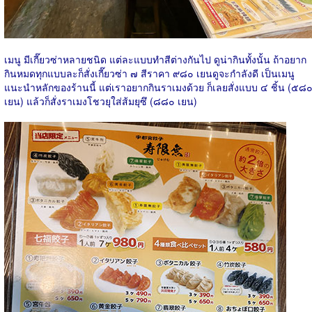
เมนู มีเกี๊ยวซ่าหลายชนิด แต่ละแบบทำสีต่างกันไป ดูน่ากินทั้งนั้น ถ้าอยาก
กินหมดทุกแบบละก็สั่งเกี๊ยวซ่า ๗ สีราคา ๙๘๐ เยนดูจะกำลังดี เป็นเมนู
แนะนำหลักของร้านนี้ แต่เราอยากกินราเมงด้วย ก็เลยสั่งแบบ ๔ ชิ้น (๕๘
เยน) แล้วก็สั่งราเมงโชวยุใส่ส้มยุซึ (๘๘๐​ เยน)