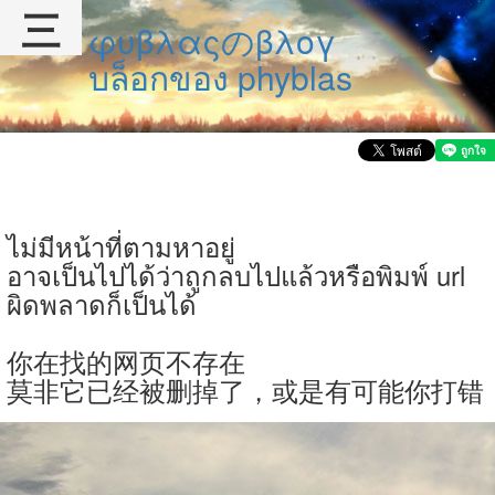
三
φυβλαςのβλογ
บล็อกของ phyblas
ไม่มีหน้าที่ตามหาอยู่
อาจเป็นไปได้ว่าถูกลบไปแล้วหรือพิมพ์ url
ผิดพลาดก็เป็นได้
你在找的网页不存在
莫非它已经被删掉了，或是有可能你打错