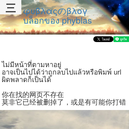
三
φυβλαςのβλογ
บล็อกของ phyblas
ไม่มีหน้าที่ตามหาอยู่
อาจเป็นไปได้ว่าถูกลบไปแล้วหรือพิมพ์ url
ผิดพลาดก็เป็นได้
你在找的网页不存在
莫非它已经被删掉了，或是有可能你打错