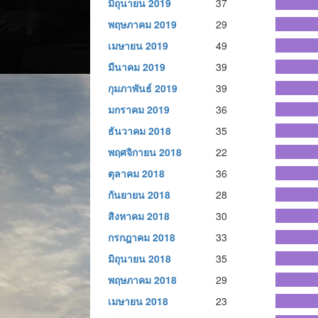
มิถุนายน 2019
37
พฤษภาคม 2019
29
เมษายน 2019
49
มีนาคม 2019
39
กุมภาพันธ์ 2019
39
มกราคม 2019
36
ธันวาคม 2018
35
พฤศจิกายน 2018
22
ตุลาคม 2018
36
กันยายน 2018
28
สิงหาคม 2018
30
กรกฎาคม 2018
33
มิถุนายน 2018
35
พฤษภาคม 2018
29
เมษายน 2018
23