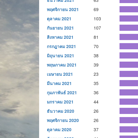
ธันวาคม 2021
63
พฤศจิกายน 2021
69
ตุลาคม 2021
103
กันยายน 2021
107
สิงหาคม 2021
81
กรกฎาคม 2021
70
มิถุนายน 2021
38
พฤษภาคม 2021
39
เมษายน 2021
23
มีนาคม 2021
35
กุมภาพันธ์ 2021
36
มกราคม 2021
44
ธันวาคม 2020
26
พฤศจิกายน 2020
26
ตุลาคม 2020
37