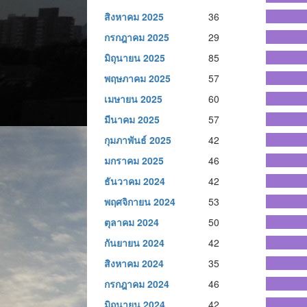
สิงหาคม 2025
36
กรกฎาคม 2025
29
มิถุนายน 2025
85
พฤษภาคม 2025
57
เมษายน 2025
60
มีนาคม 2025
57
กุมภาพันธ์ 2025
42
มกราคม 2025
46
ธันวาคม 2024
42
พฤศจิกายน 2024
53
ตุลาคม 2024
50
กันยายน 2024
42
สิงหาคม 2024
35
กรกฎาคม 2024
46
มิถุนายน 2024
42