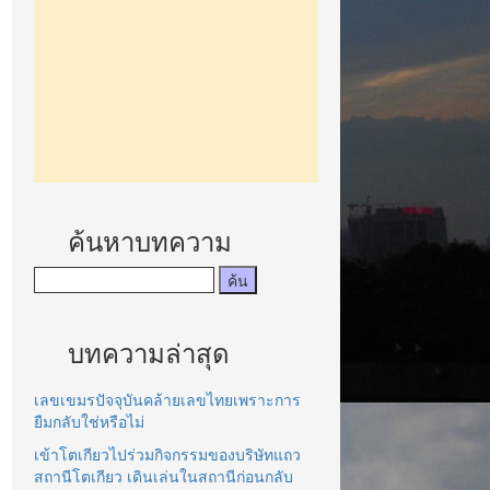
ค้นหาบทความ
บทความล่าสุด
เลขเขมรปัจจุบันคล้ายเลขไทยเพราะการ
ยืมกลับใช่หรือไม่
เข้าโตเกียวไปร่วมกิจกรรมของบริษัทแถว
สถานีโตเกียว เดินเล่นในสถานีก่อนกลับ