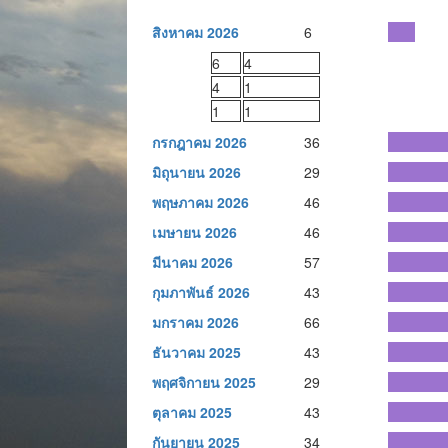
สิงหาคม 2026
6
6
4
4
1
1
1
กรกฎาคม 2026
36
มิถุนายน 2026
29
พฤษภาคม 2026
46
เมษายน 2026
46
มีนาคม 2026
57
กุมภาพันธ์ 2026
43
มกราคม 2026
66
ธันวาคม 2025
43
พฤศจิกายน 2025
29
ตุลาคม 2025
43
กันยายน 2025
34