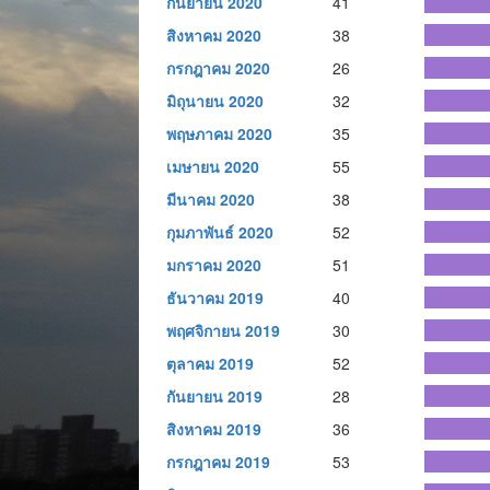
กันยายน 2020
41
สิงหาคม 2020
38
กรกฎาคม 2020
26
มิถุนายน 2020
32
พฤษภาคม 2020
35
เมษายน 2020
55
มีนาคม 2020
38
กุมภาพันธ์ 2020
52
มกราคม 2020
51
ธันวาคม 2019
40
พฤศจิกายน 2019
30
ตุลาคม 2019
52
กันยายน 2019
28
สิงหาคม 2019
36
กรกฎาคม 2019
53