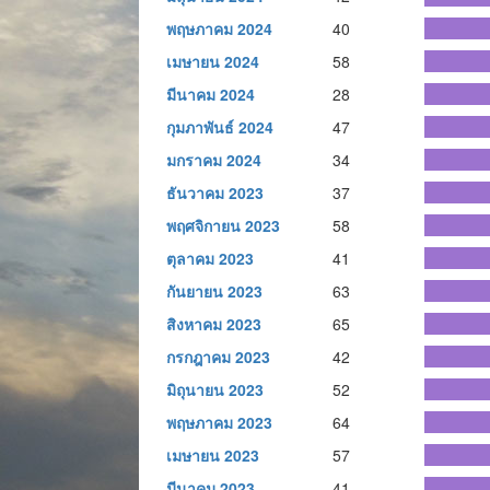
พฤษภาคม 2024
40
เมษายน 2024
58
มีนาคม 2024
28
กุมภาพันธ์ 2024
47
มกราคม 2024
34
ธันวาคม 2023
37
พฤศจิกายน 2023
58
ตุลาคม 2023
41
กันยายน 2023
63
สิงหาคม 2023
65
กรกฎาคม 2023
42
มิถุนายน 2023
52
พฤษภาคม 2023
64
เมษายน 2023
57
มีนาคม 2023
41