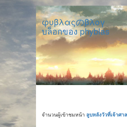
φυβλαςのβλογ
บล็อกของ phyblas
จำนวนผู้เข้าชมหน้า
ลูบหลังวัวที่เจ้าศ