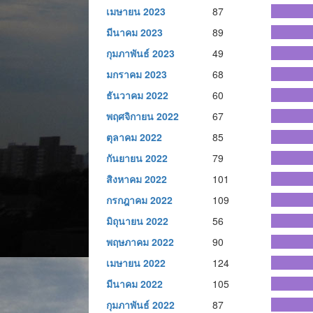
เมษายน 2023
87
มีนาคม 2023
89
กุมภาพันธ์ 2023
49
มกราคม 2023
68
ธันวาคม 2022
60
พฤศจิกายน 2022
67
ตุลาคม 2022
85
กันยายน 2022
79
สิงหาคม 2022
101
กรกฎาคม 2022
109
มิถุนายน 2022
56
พฤษภาคม 2022
90
เมษายน 2022
124
มีนาคม 2022
105
กุมภาพันธ์ 2022
87