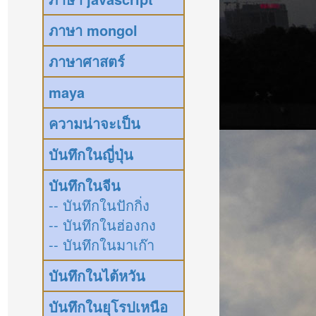
ภาษา mongol
ภาษาศาสตร์
maya
ความน่าจะเป็น
บันทึกในญี่ปุ่น
บันทึกในจีน
-- บันทึกในปักกิ่ง
-- บันทึกในฮ่องกง
-- บันทึกในมาเก๊า
บันทึกในไต้หวัน
บันทึกในยุโรปเหนือ