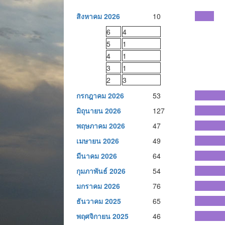
สิงหาคม 2026
10
6
4
5
1
4
1
3
1
2
3
กรกฎาคม 2026
53
มิถุนายน 2026
127
พฤษภาคม 2026
47
เมษายน 2026
49
มีนาคม 2026
64
กุมภาพันธ์ 2026
54
มกราคม 2026
76
ธันวาคม 2025
65
พฤศจิกายน 2025
46