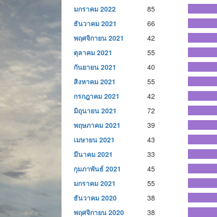
มกราคม 2022
85
ธันวาคม 2021
66
พฤศจิกายน 2021
42
ตุลาคม 2021
55
กันยายน 2021
40
สิงหาคม 2021
55
กรกฎาคม 2021
42
มิถุนายน 2021
72
พฤษภาคม 2021
39
เมษายน 2021
43
มีนาคม 2021
33
กุมภาพันธ์ 2021
45
มกราคม 2021
55
ธันวาคม 2020
38
พฤศจิกายน 2020
38