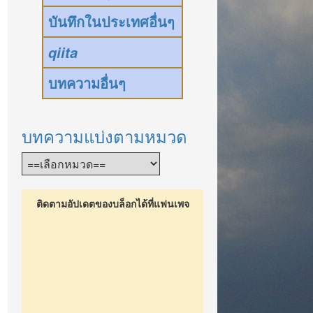
บันทึกในประเทศอื่นๆ
qiita
บทความอื่นๆ
บทความแบ่งตามหมวด
ติดตามอัปเดตของบล็อกได้ที่แฟนเพจ