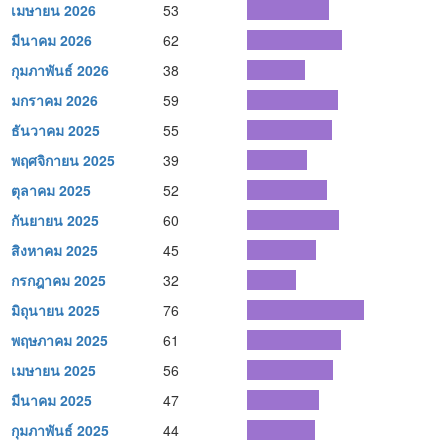
เมษายน 2026
53
มีนาคม 2026
62
กุมภาพันธ์ 2026
38
มกราคม 2026
59
ธันวาคม 2025
55
พฤศจิกายน 2025
39
ตุลาคม 2025
52
กันยายน 2025
60
สิงหาคม 2025
45
กรกฎาคม 2025
32
มิถุนายน 2025
76
พฤษภาคม 2025
61
เมษายน 2025
56
มีนาคม 2025
47
กุมภาพันธ์ 2025
44