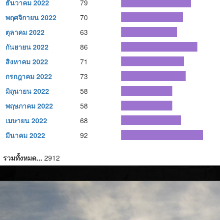
ธันวาคม 2022
79
พฤศจิกายน 2022
70
ตุลาคม 2022
63
กันยายน 2022
86
สิงหาคม 2022
71
กรกฎาคม 2022
73
มิถุนายน 2022
58
พฤษภาคม 2022
58
เมษายน 2022
68
มีนาคม 2022
92
รวมทั้งหมด...
2912