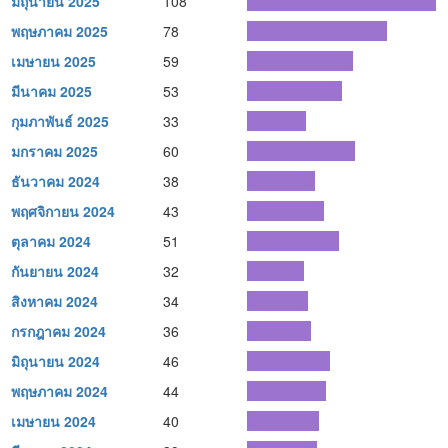
มิถุนายน 2025
108
พฤษภาคม 2025
78
เมษายน 2025
59
มีนาคม 2025
53
กุมภาพันธ์ 2025
33
มกราคม 2025
60
ธันวาคม 2024
38
พฤศจิกายน 2024
43
ตุลาคม 2024
51
กันยายน 2024
32
สิงหาคม 2024
34
กรกฎาคม 2024
36
มิถุนายน 2024
46
พฤษภาคม 2024
44
เมษายน 2024
40