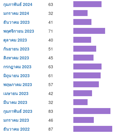
กุมภาพันธ์ 2024
63
มกราคม 2024
32
ธันวาคม 2023
41
พฤศจิกายน 2023
71
ตุลาคม 2023
40
กันยายน 2023
51
สิงหาคม 2023
45
กรกฎาคม 2023
63
มิถุนายน 2023
61
พฤษภาคม 2023
57
เมษายน 2023
42
มีนาคม 2023
32
กุมภาพันธ์ 2023
83
มกราคม 2023
46
ธันวาคม 2022
87