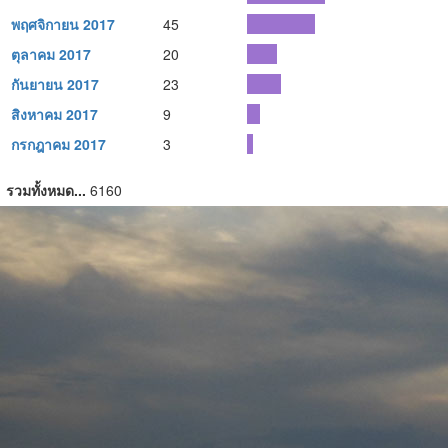
พฤศจิกายน 2017
45
ตุลาคม 2017
20
กันยายน 2017
23
สิงหาคม 2017
9
กรกฎาคม 2017
3
รวมทั้งหมด...
6160