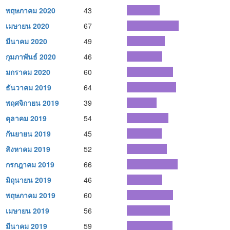
พฤษภาคม 2020
43
เมษายน 2020
67
มีนาคม 2020
49
กุมภาพันธ์ 2020
46
มกราคม 2020
60
ธันวาคม 2019
64
พฤศจิกายน 2019
39
ตุลาคม 2019
54
กันยายน 2019
45
สิงหาคม 2019
52
กรกฎาคม 2019
66
มิถุนายน 2019
46
พฤษภาคม 2019
60
เมษายน 2019
56
มีนาคม 2019
59