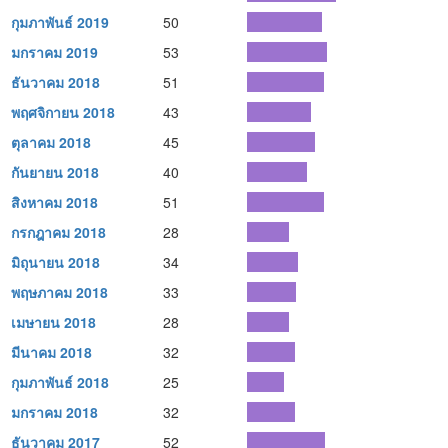
กุมภาพันธ์ 2019
50
มกราคม 2019
53
ธันวาคม 2018
51
พฤศจิกายน 2018
43
ตุลาคม 2018
45
กันยายน 2018
40
สิงหาคม 2018
51
กรกฎาคม 2018
28
มิถุนายน 2018
34
พฤษภาคม 2018
33
เมษายน 2018
28
มีนาคม 2018
32
กุมภาพันธ์ 2018
25
มกราคม 2018
32
ธันวาคม 2017
52