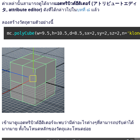
ค่าเหล่านั้นสามารถดูได้จาก
แอตทริบิวต์อีดิเตอร์ (アトリビュートエディ
タ, attribute editor)
ดังที่ได้กล่าวไปใน
บทที่ ๘
แล้ว
ลองสร้างวัตถุตามตัวอย่างนี้
mc.
polyCube
(w=9.5,h=10.5,d=8.5,sx=2,sy=2,sz=2,n=
'klon
เข้ามาดูแอตทริบิวต์อีดิเตอร์จะพบว่ามีค่าอะไรต่างๆที่สามารถปรับค่าได้
มากมาย ทั้งในโหนดหลักของวัตถุและโหนดย่อย