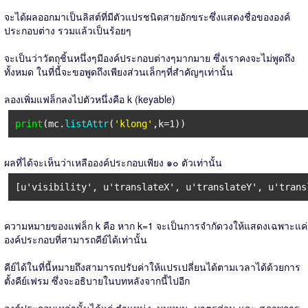
จะได้ผลออกมาเป็นลิสต์ที่มีตัวแปรชนิดสายอักขระซึ่งแสดงชื่อขององค์
ประกอบต่าง รวมแล้วเป็นร้อยๆ
จะเป็นว่าวัตถุชิ้นหนึ่งๆมีองค์ประกอบต่างๆมากมาย ซึ่งเราคงจะไม่พูดถึง
ทั้งหมด ในที่นี้จะขอพูดถึงเพียงส่วนเล็กๆที่สำคัญๆเท่านั้น
ลองเพิ่มแฟล็กลงไปตัวหนึ่งคือ k (keyable)
print
(mc.
listAttr
(
'klong'
,k=1))
ผลที่ได้จะเห็นว่าเหลือองค์ประกอบเพียง ๑๐ ตัวเท่านั้น
[u'visibility', u'translateX', u'translateY', u'trans
ความหมายของแฟล็ก k คือ หาก k=1 จะเป็นการจำกัดวงให้แสดงเฉพาะแค่
องค์ประกอบที่สามารถคีย์ได้เท่านั้น
คีย์ได้ในที่นี้หมายถึงสามารถปรับค่าให้แปรเปลี่ยนได้ตามเวลาได้ด้วยการ
ตั้งคีย์เฟรม ซึ่งจะอธิบายในบทหลังจากนี้ไปอีก