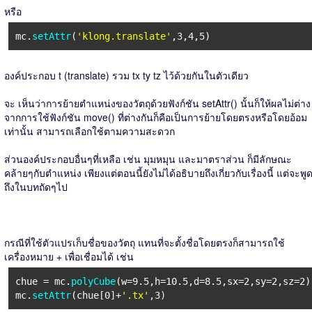
หรือ
mc.
setAttr
(
'klong.translate'
,3,4,5)
องค์ประกอบ t (translate) รวม tx ty tz ไว้ด้วยกันในตัวเดียว
จะ เห็นว่าการย้ายตำแหน่งของวัตถุด้วยฟังก์ชัน setAttr() นั้นก็ให้ผลไม่ต่าง
จากการใช้ฟังก์ชัน move() ที่ต่างกันก็คือเป็นการย้ายโดยตรงหรือโดยอ้อม
เท่านั้น สามารถเลือกใช้ตามความสะดวก
ส่วนองค์ประกอบอื่นๆที่เหลือ เช่น มุมหมุน และมาตราส่วน ก็มีลักษณะ
คล้ายๆกับตำแหน่ง เพียงแต่ตอนนี้ยังไม่ได้อธิบายถึงเกี่ยวกับเรื่องนี้ แต่จะพู
ถึงในบทถัดๆไป
กรณีที่ใช้ตัวแปรเก็บชื่อของวัตถุ แทนที่จะตั้งชื่อโดยตรงก็สามารถใช้
เครื่องหมาย + เพื่อเชื่อมได้ เช่น
chue = mc.
polyCube
(w=9.5,h=10.5,d=8.5,sx=2,sy=2,sz=2)
mc.
setAttr
(chue[0]+
'.tx'
,3)