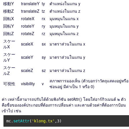
移動Y
translateY
ty
ตำแหน่งในแกน y
移動Z
translateZ
tz
ตำแหน่งในแกน z
回転X
rotateX
rx
มุมหมุนในแกน x
回転Y
rotateY
ry
มุมหมุนในแกน y
回転Z
rotateZ
rz
มุมหมุนในแกน z
スケー
scaleX
sx
มาตราส่วนในแกน x
ルX
スケー
scaleY
sy
มาตราส่วนในแกน y
ルY
スケー
scaleZ
sz
มาตราส่วนในแกน z
ルZ
สภาพการมองเห็น (ตัวบอกว่าวัตถุแสดงอยู่หรือ
可視性
visibility
v
ซ่อนอยู่ มีค่าเป็น 1 หรือ 0)
ค่า เหล่านี้สามารถปรับได้ด้วยฟังก์ชัน setAttr() โดยใส่อาร์กิวเมนต์ ๒ ตัว
คือชื่อขององค์ประกอบที่ต้องการเปลี่ยนค่า และตามด้วยค่าที่ต้องการป้อน
เข้าไป เช่น
mc.
setAttr
(
'klong.tx'
,3)