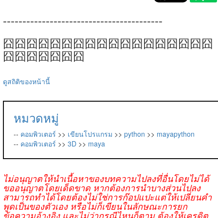
-----------------------------------------
囧囧囧囧囧囧囧囧囧囧囧囧囧囧囧囧囧囧
囧囧囧囧囧囧囧
ดูสถิติของหน้านี้
หมวดหมู่
--
คอมพิวเตอร์
>>
เขียนโปรแกรม
>>
python
>>
mayapython
--
คอมพิวเตอร์
>>
3D
>>
maya
ไม่อนุญาตให้นำเนื้อหาของบทความไปลงที่อื่นโดยไม่ได้
ขออนุญาตโดยเด็ดขาด หากต้องการนำบางส่วนไปลง
สามารถทำได้โดยต้องไม่ใช่การก๊อปแปะแต่ให้เปลี่ยนคำ
พูดเป็นของตัวเอง หรือไม่ก็เขียนในลักษณะการยก
ข้อความอ้างอิง และไม่ว่ากรณีไหนก็ตาม ต้องให้เครดิต