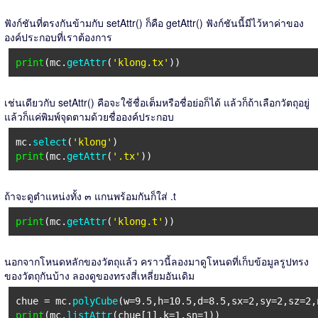
ฟังก์ชันที่ตรงกันข้ามกับ setAttr() ก็คือ getAttr() ฟังก์ชันนี้มีไว้หาค่าของ
องค์ประกอบที่เราต้องการ
print
(mc.
getAttr
(
'klong.tx'
))
เช่นเดียวกับ setAttr() คือจะใช้ชื่อเต็มหรือชื่อย่อก็ได้ แล้วก็ถ้าเลือกวัตถุอยู่
แล้วก็แค่พิมพ์จุดตามด้วยชื่อองค์ประกอบ
mc.
select
(
'klong'
)
print
(mc.
getAttr
(
'.tx'
))
ถ้าจะดูตำแหน่งทั้ง ๓ แกนพร้อมกันก็ใส่ .t
print
(mc.
getAttr
(
'klong.t'
))
นอกจากโหนดหลักของวัตถุแล้ว คราวนี้ลองมาดูโหนดที่เก็บข้อมูลรูปทรง
ของวัตถุกันบ้าง ลองดูของทรงสี่เหลี่ยมอันเดิม
chue = mc.
polyCube
(w=9.5,h=10.5,d=8.5,sx=2,sy=2,sz=2,
print
(mc.
listAttr
(chue[1],k=1,sn=1))