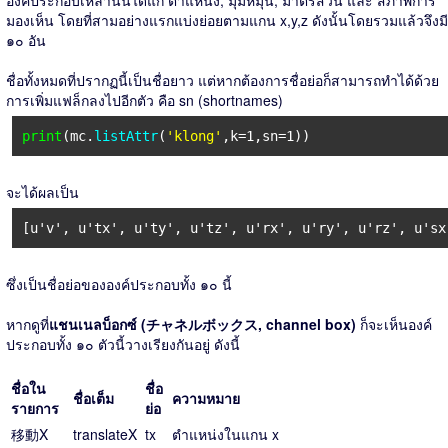
องค์ประกอบเหล่านั้นได้แก่ ตำแหน่ง, มุมหมุน, มาตรส่วน และ สภาพการ
มองเห็น โดยที่สามอย่างแรกแบ่งย่อยตามแกน x,y,z ดังนั้นโดยรวมแล้วจึงมี
๑๐ อัน
ชื่อทั้งหมดที่ปรากฏนี้เป็นชื่อยาว แต่หากต้องการชื่อย่อก็สามารถทำได้ด้วย
การเพิ่มแฟล็กลงไปอีกตัว คือ sn (shortnames)
print
(mc.
listAttr
(
'klong'
,k=1,sn=1))
จะได้ผลเป็น
[u'v', u'tx', u'ty', u'tz', u'rx', u'ry', u'rz', u'sx
ซึ่งเป็นชื่อย่อขององค์ประกอบทั้ง ๑๐ นี้
หากดูที่
แชนเนลบ็อกซ์ (チャネルボックス, channel box)
ก็จะเห็นองค์
ประกอบทั้ง ๑๐ ตัวนี้วางเรียงกันอยู่ ดังนี้
ชื่อใน
ชื่อ
ชื่อเต็ม
ความหมาย
รายการ
ย่อ
移動X
translateX
tx
ตำแหน่งในแกน x