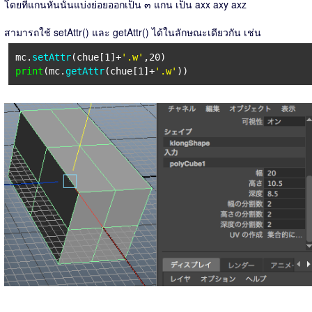
โดยที่แกนหันนั้นแบ่งย่อยออกเป็น ๓ แกน เป็น axx axy axz
สามารถใช้ setAttr() และ getAttr() ได้ในลักษณะเดียวกัน เช่น
mc.
setAttr
(chue[1]+
'.w'
,20)
print
(mc.
getAttr
(chue[1]+
'.w'
))