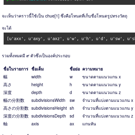
จะเห็นว่าคราวนี้ใช้เป็น chue[1] ซึ่งคือโหนดที่เก็บชื่อโหนดรูปทรงวัตถุ
จะได้
[u'axx', u'axy', u'axz', u'w', u'h', u'd', u'sw', u's
รวมทั้งหมดมี ๙ ตัวซึ่งเป็นองค์ประกอบ
ชื่อในรายการ
ชื่อเต็ม
ชื่อย่อ
ความหมาย
幅
width
w
ขนาดตามแนวแกน x
高さ
height
h
ขนาดตามแนวแกน y
深度
depth
d
ขนาดตามแนวแกน z
幅の分割数
subdivisionsWidth
sw
จำนวนที่แบ่งตามแนวแกน x
高さの分割数
subdivisionsHeight
sh
จำนวนที่แบ่งตามแนวแกน y
深度の分割数
subdivisionsDepth
sd
จำนวนที่แบ่งตามแนวแกน z
軸
axis
ax
แกนหัน