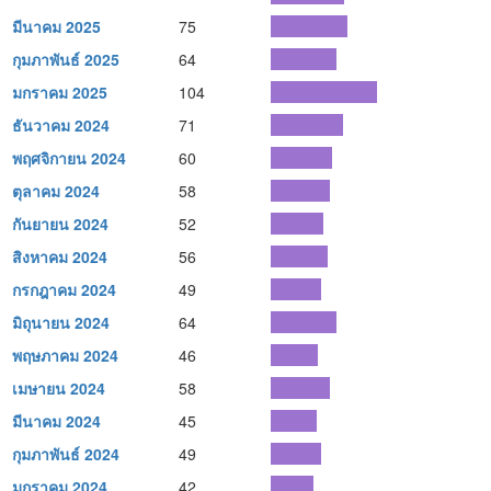
มีนาคม 2025
75
กุมภาพันธ์ 2025
64
มกราคม 2025
104
ธันวาคม 2024
71
พฤศจิกายน 2024
60
ตุลาคม 2024
58
กันยายน 2024
52
สิงหาคม 2024
56
กรกฎาคม 2024
49
มิถุนายน 2024
64
พฤษภาคม 2024
46
เมษายน 2024
58
มีนาคม 2024
45
กุมภาพันธ์ 2024
49
มกราคม 2024
42