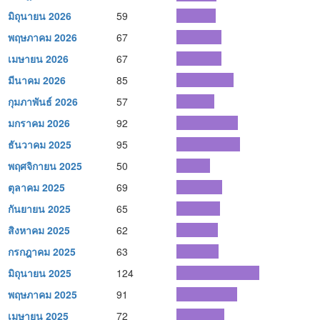
มิถุนายน 2026
59
พฤษภาคม 2026
67
เมษายน 2026
67
มีนาคม 2026
85
กุมภาพันธ์ 2026
57
มกราคม 2026
92
ธันวาคม 2025
95
พฤศจิกายน 2025
50
ตุลาคม 2025
69
กันยายน 2025
65
สิงหาคม 2025
62
กรกฎาคม 2025
63
มิถุนายน 2025
124
พฤษภาคม 2025
91
เมษายน 2025
72