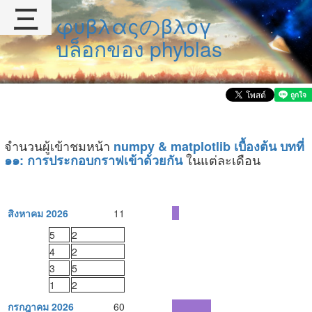
三
φυβλαςのβλογ
บล็อกของ phyblas
จำนวนผู้เข้าชมหน้า
numpy & matplotlib เบื้องต้น บทที่
ในแต่ละเดือน
๑๑: การประกอบกราฟเข้าด้วยกัน
สิงหาคม 2026
11
5
2
4
2
3
5
1
2
กรกฎาคม 2026
60