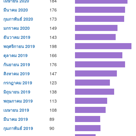
เมษายน 2020
184
มีนาคม 2020
176
กุมภาพันธ์ 2020
173
มกราคม 2020
149
ธันวาคม 2019
143
พฤศจิกายน 2019
198
ตุลาคม 2019
166
กันยายน 2019
176
สิงหาคม 2019
147
กรกฎาคม 2019
123
มิถุนายน 2019
138
พฤษภาคม 2019
113
เมษายน 2019
108
มีนาคม 2019
89
กุมภาพันธ์ 2019
90