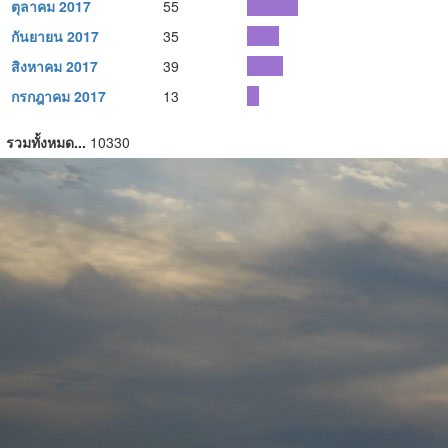
ตุลาคม 2017
55
กันยายน 2017
35
สิงหาคม 2017
39
กรกฎาคม 2017
13
รวมทั้งหมด...
10330