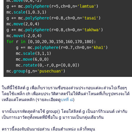
mc.
move
(0,6,-2)
g += mc.
polySphere
(r=5,ch=0,n=
'lamtua'
)
mc.
scale
(1,0.3,1)
g += mc.
polySphere
(r=0.8,ch=0,n=
'tasai'
)
mc.
move
(2,0,4)
g += mc.
polySphere
(r=0.8,ch=0,n=
'takhwa'
)
mc.
move
(-2,0,4)
for
r
in
[0,10,20,30,150,160,170,180]:
g += mc.
polySphere
(r=0.7,ch=0,n=
'kha1'
)
mc.
scale
(3,1,1)
mc.
move
(6,0,0)
mc.
rotate
(0,-r,0,p=[0,0,0])
mc.
group
(g,n=
'pusechuan'
)
ในที่นี้ใช้ลิสต์ g เพื่อเก็บรวบรวมชื่อของส่วนประกอบแต่ละส่วนไปเรื่อยๆ
โดยใช้แฟล็ก ch เพื่อลบประวัติศาสตร์ไม่ให้คืนค่าโหนดที่เก็บรูปทรงจะได้
เหลือแค่โหนดหลัก (รายละเอียดดู
บทที่ ๘
)
จากนั้นบรรทัดสุดท้ายใช้ group() โดยใส่ลิสต์ g เป็นอาร์กิวเมนต์ เท่ากับ
เป็นการเอาวัตถุทั้งหมดที่มีชื่อใน g มารวมเป็นกลุ่มเดียวกัน
คราวนี้ลองจับมันมาย่อส่วน เลื่อนตำแหน่ง แล้วก็หมุน