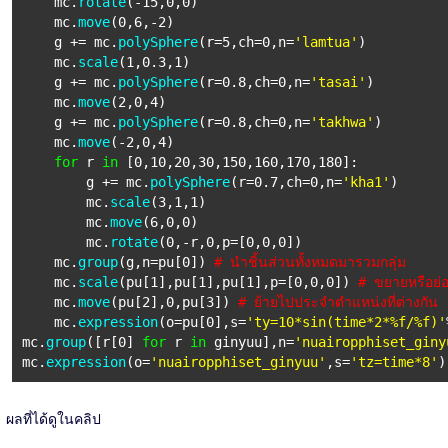
mc.
rotate
(-15,0,0)
mc.
move
(0,6,-2)
g += mc.
polySphere
(r=5,ch=0,n=
'lamtua'
)
mc.
scale
(1,0.3,1)
g += mc.
polySphere
(r=0.8,ch=0,n=
'tasai'
)
mc.
move
(2,0,4)
g += mc.
polySphere
(r=0.8,ch=0,n=
'takhwa'
)
mc.
move
(-2,0,4)
for
r
in
[0,10,20,30,150,160,170,180]:
g += mc.
polySphere
(r=0.7,ch=0,n=
'kha1'
)
mc.
scale
(3,1,1)
mc.
move
(6,0,0)
mc.
rotate
(0,-r,0,p=[0,0,0])
mc.
group
(g,n=pu[0])
# นำชิ้นส่วนทั้งหมดมารวมกลุ่ม
mc.
scale
(pu[1],pu[1],pu[1],p=[0,0,0])
# ขยายหรือย่
mc.
move
(pu[2],0,pu[3])
# ย้ายไปประจำตำแหน่งที่ต่างกัน
mc.
expression
(o=pu[0],s=
'ty=10*sin(time*2*%f/%f)'
mc.
group
([r[0]
for
r
in
ginyuu],n=
'nuairopphiset_giny
mc.
expression
(o=
'nuairopphiset_ginyuu'
,s=
'tz=time*8'
ผลที่ได้ดูในคลิป