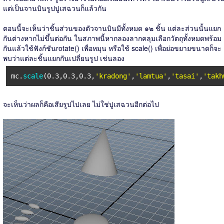
แต่เป็นจานบินรูปปูเสฉวนก็แล้วกัน
ตอนนี้จะเห็นว่าชิ้นส่วนของตัวจานบินมีทั้งหมด ๑๒ ชิ้น แต่ละส่วนนั้นแยก
กันต่างหากไม่ขึ้นต่อกัน ในสภาพนี้หากลองลากคลุมเลือกวัตถุทั้งหมดพร้อม
กันแล้วใช้ฟังก์ชันrotate() เพื่อหมุน หรือใช้ scale() เพื่อย่อขยายขนาดก็จะ
พบว่าแต่ละชิ้นแยกกันเปลี่ยนรูป เช่นลอง
mc.
scale
(0.3,0.3,0.3,
'kradong'
,
'lamtua'
,
'tasai'
,
'takh
จะเห็นว่าผลก็คือเสียรูปไปเลย ไม่ใช่ปูเสฉวนอีกต่อไป