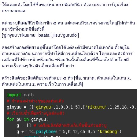
ให้แต่ละตัวโดยใช้ชื่อของหน่วยรบพิเศษกีนิว ตัวละครจากการ์ตูนเรื่อง
ดรากอนบอล
หน่วยรบพิเศษกีนิวมีสมาชิก ๕ คน แต่ละคนมีขนาดร่างกายใหญ่ไม่เท่ากัน
สมาชิกทั้งหมดมีชื่อดังนี้
['ginyuu','rikuumu','baata','jiisu','gurudo']
ลองสร้างกองทัพยานปูขึ้นมาโดยใช้แต่ละตัวมีขนาดไม่เท่ากัน ตั้งอยู่ใน
ตำแหน่งต่างกัน นอกจากนี้ทำให้มีการเคลื่อนไหวด้วย โดยแต่ละตัวมีการ
เคลื่อนที่ไปข้างหน้าพร้อมกัน พร้อมกันนั้นก็เคลื่อนที่ขึ้นลงไปด้วยโดยมี
ความเร็วต่างๆกัน ตัวเล็กเคลื่อนที่ไวกว่า
สร้างลิสต์ของลิสต์ที่บรรจุตัวแปร ๕ ตัว [ชื่อ, ขนาด, ตำแหน่งในแกน x,
ตำแหน่งในแกน z, ความเร็วในการเคลื่อนที่]
import
math
# กำหนดค่าต่างๆของแต่ละตัว
ginyuu = [[
'ginyuu'
,1,0,0,1.5],[
'rikuumu'
,1.25,18,-8,
# เริ่มวนซ้ำเพื่อสร้างปูแต่ละตัว
for
pu
in
ginyuu:
g = []
# เตรียมลิสต์สำหรับเก็บชื่อชิ้นส่วนตัวปู
g += mc.
polyCone
(r=5,h=12,ch=0,n=
'kradong'
)