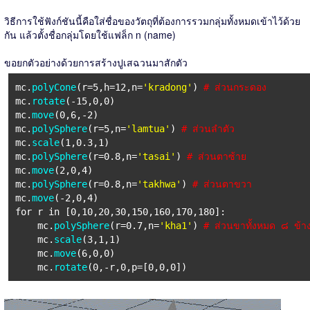
วิธีการใช้ฟังก์ชันนี้คือใส่ชื่อของวัตถุที่ต้องการรวมกลุ่มทั้งหมดเข้าไว้ด้วย
กัน แล้วตั้งชื่อกลุ่มโดยใช้แฟล็ก n (name)
ขอยกตัวอย่างด้วยการสร้างปูเสฉวนมาสักตัว
mc.
polyCone
(r=5,h=12,n=
'kradong'
)
# ส่วนกระดอง
mc.
rotate
(-15,0,0)
mc.
move
(0,6,-2)
mc.
polySphere
(r=5,n=
'lamtua'
)
# ส่วนลำตัว
mc.
scale
(1,0.3,1)
mc.
polySphere
(r=0.8,n=
'tasai'
)
# ส่วนตาซ้าย
mc.
move
(2,0,4)
mc.
polySphere
(r=0.8,n=
'takhwa'
)
# ส่วนตาขวา
mc.
move
(-2,0,4)
for r in [0,10,20,30,150,160,170,180]:
mc.
polySphere
(r=0.7,n=
'kha1'
)
# ส่วนขาทั้งหมด ๘ ข้า
mc.
scale
(3,1,1)
mc.
move
(6,0,0)
mc.
rotate
(0,-r,0,p=[0,0,0])