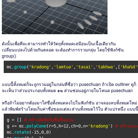
ดังนั้นเพื่อที่จะสามารถทำให้วัตถุทั้งหมดเสมือนเป็นเนื้อเดียวกัน
เปลี่ยนแปลงไปด้วยกันตลอด จะต้องทำการรวมกลุ่ม โดยใช้ฟังก์ชัน
group()
mc.
group
('
kradong'
,
'lamtua'
,
'tasai'
,
'takhwa'
,[
'kha%d'
แบบนี้ทั้งหมดก็จะถูกรวมอยู่ในกล่มที่ชื่อว่า pusechuan ถ้าเปิด outliner ดูก็
จะเห็นว่าส่วนประกอบทั้งหมด ๑๒ ส่วนซ่อนอยู่ภายในโหนด pusechuan
หรือถ้าไม่อยากต้องมาใส่ชื่อทั้งหมดลงไปในฟังก์ชัน อาจลองลบทั้งหมดใหม่
แล้วพิมพ์สร้างโดยเก็บค่าชื่อของแต่ละส่วนทั้งหมดไว้ใน ตัวแปรหนึ่ง แบบนี
g = []
# สร้างลิสต์เก็บชื่อชิ้นส่วน
g += mc.
polyCone
(r=5,h=12,ch=0,n=
'kradong'
)
# สร้างกระด
mc.
rotate
(-15,0,0)