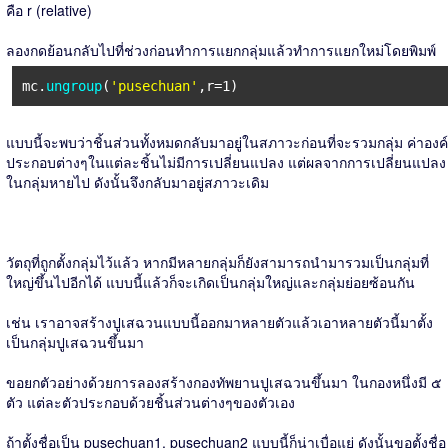
คือ r (relative)
ลองกดย้อนกลับไปที่ช่วงก่อนทำการแยกกลุ่มแล้วทำการแยกใหม่โดยพิมพ์
mc.
ungroup
(
'pusechuan'
,r=1)
แบบนี้จะพบว่าชิ้นส่วนทั้งหมดกลับมาอยู่ในสภาวะก่อนที่จะรวมกลุ่ม ค่าองค์
ประกอบต่างๆในแต่ละชิ้นไม่มีการเปลี่ยนแปลง แต่ผลจากการเปลี่ยนแปลง
ในกลุ่มหายไป ดังนั้นจึงกลับมาอยู่สภาวะเดิม
วัตถุที่ถูกตั้งกลุ่มไว้แล้ว หากมีหลายกลุ่มก็ยังสามารถนำมารวมเป็นกลุ่มที่
ใหญ่ขึ้นไปอีกได้ แบบนี้แล้วก็จะเกิดเป็นกลุ่มใหญ่และกลุ่มย่อยซ้อนกัน
เช่น เราอาจสร้างปูเสฉวนแบบนี้ออกมาหลายตัวแล้วเอาหลายตัวนี้มาตั้ง
เป็นกลุ่มปูเสฉวนขึ้นมา
ขอยกตัวอย่างด้วยการลองสร้างกองทัพยานปูเสฉวนขึ้นมา ในกองหนึ่งมี ๕
ตัว แต่ละตัวประกอบด้วยชิ้นส่วนต่างๆของตัวเอง
ถ้าตั้งชื่อเป็น pusechuan1, pusechuan2 แบบนี้ก็น่าเบื่อแย่ ดังนั้นขอตั้งชื่อ