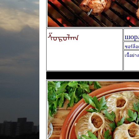
ᠱᠣᠷᠤᠯᠠᠭ
шор
ชอร์ล็อ
เนื้อย่า