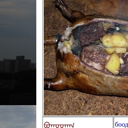
ᠪᠣᠭᠤᠳᠠᠭ
боод