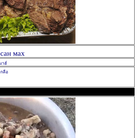
сан мах
มาฮ์
นเกลือ