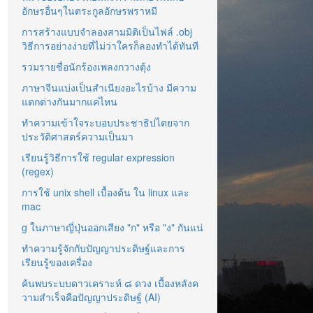
อักษรอื่นๆในตระกูลอักษรพราหมี
การสร้างแบบจำลองสามมิติเป็นไฟล์ .obj
วิธีการอย่างง่ายที่ไม่ว่าใครก็ลองทำได้ทันที
รวมรายชื่อนักร้องเพลงกวางตุ้ง
ภาษาจีนแบ่งเป็นสำเนียงอะไรบ้าง มีความ
แตกต่างกันมากแค่ไหน
ทำความเข้าใจระบอบประชาธิปไตยจาก
ประวัติศาสตร์ความเป็นมา
เรียนรู้วิธีการใช้ regular expression
(regex)
การใช้ unix shell เบื้องต้น ใน linux และ
mac
g ในภาษาญี่ปุ่นออกเสียง "ก" หรือ "ง" กันแน่
ทำความรู้จักกับปัญญาประดิษฐ์และการ
เรียนรู้ของเครื่อง
ค้นพบระบบดาวเคราะห์ ๘ ดวง เบื้องหลังค
วามสำเร็จคือปัญญาประดิษฐ์ (AI)