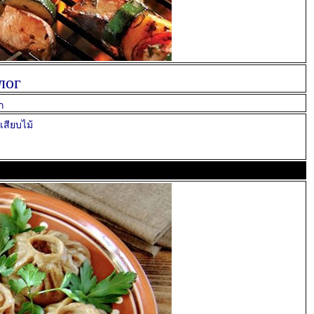
лог
ก
งเสียบไม้