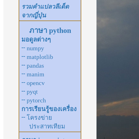
รวมคำแปลวลีเด็ด
จากญี่ปุ่น
ภาษา python
มอดูลต่างๆ
-- numpy
-- matplotlib
-- pandas
-- manim
-- opencv
-- pyqt
-- pytorch
การเรียนรู้ของเครื่อง
-- โครงข่าย
ประสาทเทียม
ภาษา javascript