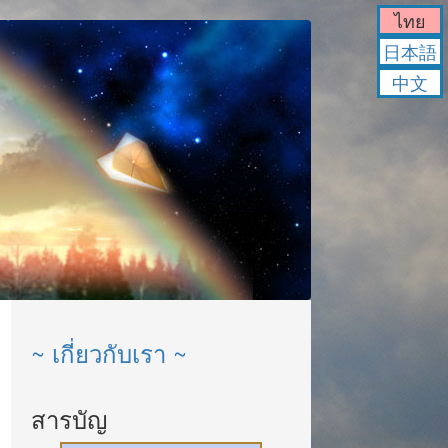
ไทย
日本語
中文
~ เกี่ยวกับเรา ~
สารบัญ