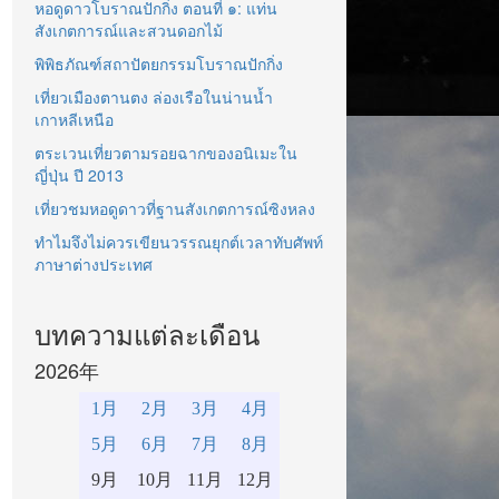
หอดูดาวโบราณปักกิ่ง ตอนที่ ๑: แท่น
สังเกตการณ์และสวนดอกไม้
พิพิธภัณฑ์สถาปัตยกรรมโบราณปักกิ่ง
เที่ยวเมืองตานตง ล่องเรือในน่านน้ำ
เกาหลีเหนือ
ตระเวนเที่ยวตามรอยฉากของอนิเมะใน
ญี่ปุ่น ปี 2013
เที่ยวชมหอดูดาวที่ฐานสังเกตการณ์ซิงหลง
ทำไมจึงไม่ควรเขียนวรรณยุกต์เวลาทับศัพท์
ภาษาต่างประเทศ
บทความแต่ละเดือน
2026年
1月
2月
3月
4月
5月
6月
7月
8月
9月
10月
11月
12月