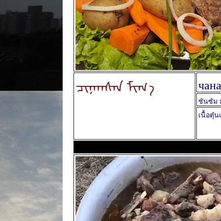
ᠴᠢᠨᠠᠭᠰᠠᠨ ᠮᠢᠬ᠎ᠠ
чана
ชันซัม 
เนื้อตุ๋