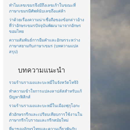
ทำไมเลขเขมรจึงมีถึงเลขเก้าในขณะที่
ภาษาเขมรมีศัพท์นับเลขถึงแค่ห้า
ว่าด้วยเรื่องความน่าเชื่อถือของข้อกล่าวอ้าง
ที่ว่าอักษรเขมรปัจจุบันพัฒนามาจากอักษร
ขอมไทย
ความสัมพันธ์การยืมคำและอักษรระหว่าง
ภาษาสยามกับภาษาเขมร (บทความแปล
สรุป)
บทความแนะนำ
รวมร้านราเมงและบะหมี่ในจังหวัดโทจิงิ
ทำความเข้าใจการแปลงลาปลัสสำหรับแก้
ปัญหาฟิสิกส์
รวมร้านราเมงและบะหมี่ในเมืองฟุกุโอกะ
ตัวอักษรกรีกและเปรียบเทียบการใช้งานใน
ภาษากรีกโบราณและกรีกสมัยใหม่
ที่มาของอักษรไทยและความเกี่ยวพันกับ