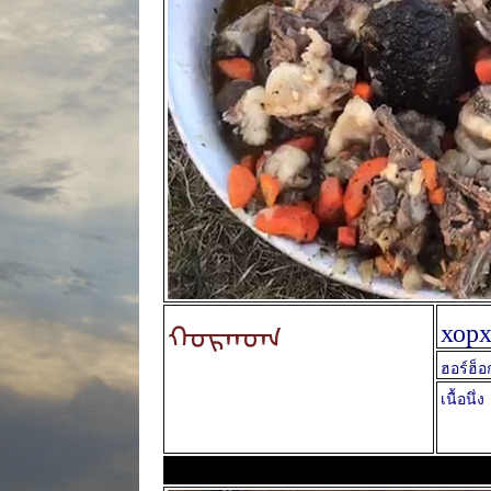
ᠬᠣᠷᠬᠤᠭ
хорх
ฮอร์ฮ็อ
เนื้อนึ่ง