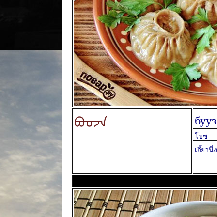
ᠪᠤᠤᠵᠠ
бууз
โบซ
เกี๊ยวนึ่ง