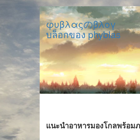
φυβλαςのβλογ
บล็อกของ phyblas
แนะนำอาหารมองโกลพร้อมภ