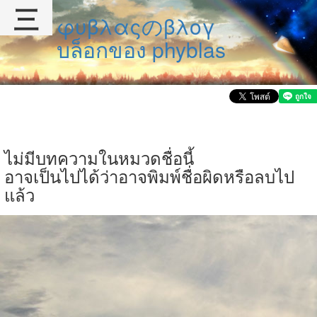
三
φυβλαςのβλογ
บล็อกของ phyblas
ไม่มีบทความในหมวดชื่อนี้
อาจเป็นไปได้ว่าอาจพิมพ์ชื่อผิดหรือลบไป
แล้ว