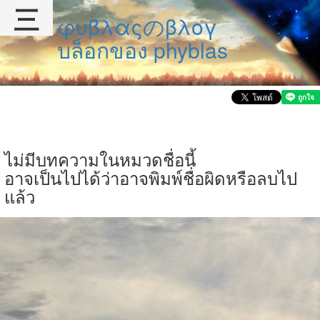
三
φυβλαςのβλογ
บล็อกของ phyblas
ไม่มีบทความในหมวดชื่อนี้
อาจเป็นไปได้ว่าอาจพิมพ์ชื่อผิดหรือลบไป
แล้ว