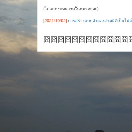
(ไม่แสดงบทความในหมวดย่อย)
[2021/10/02]
การสร้างแบบจำลองสามมิติเป็นไฟล์ .o
囧囧囧囧囧囧囧囧囧囧囧囧