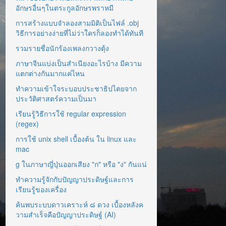
อักษรอื่นๆในตระกูลอักษรพราหมี
การสร้างแบบจำลองสามมิติเป็นไฟล์ .obj
วิธีการอย่างง่ายที่ไม่ว่าใครก็ลองทำได้ทันที
รวมรายชื่อนักร้องเพลงกวางตุ้ง
ภาษาจีนแบ่งเป็นสำเนียงอะไรบ้าง มีความ
แตกต่างกันมากแค่ไหน
ทำความเข้าใจระบอบประชาธิปไตยจาก
ประวัติศาสตร์ความเป็นมา
เรียนรู้วิธีการใช้ regular expression
(regex)
การใช้ unix shell เบื้องต้น ใน linux และ
mac
g ในภาษาญี่ปุ่นออกเสียง "ก" หรือ "ง" กันแน่
ทำความรู้จักกับปัญญาประดิษฐ์และการ
เรียนรู้ของเครื่อง
ค้นพบระบบดาวเคราะห์ ๘ ดวง เบื้องหลังค
วามสำเร็จคือปัญญาประดิษฐ์ (AI)