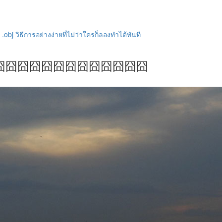
bj วิธีการอย่างง่ายที่ไม่ว่าใครก็ลองทำได้ทันที
囧囧囧囧囧囧囧囧囧囧囧囧囧