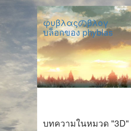
φυβλαςのβλογ
บล็อกของ phyblas
บทความในหมวด "3D"