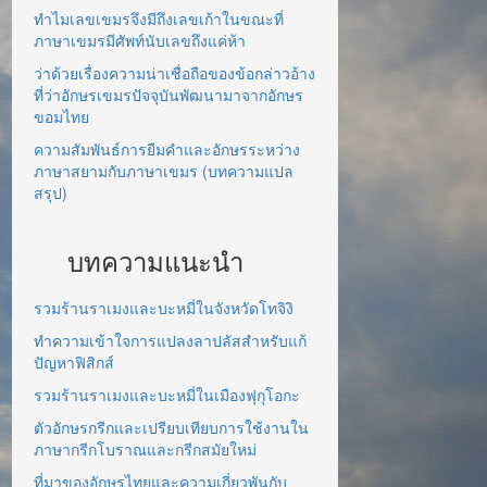
ทำไมเลขเขมรจึงมีถึงเลขเก้าในขณะที่
ภาษาเขมรมีศัพท์นับเลขถึงแค่ห้า
ว่าด้วยเรื่องความน่าเชื่อถือของข้อกล่าวอ้าง
ที่ว่าอักษรเขมรปัจจุบันพัฒนามาจากอักษร
ขอมไทย
ความสัมพันธ์การยืมคำและอักษรระหว่าง
ภาษาสยามกับภาษาเขมร (บทความแปล
สรุป)
บทความแนะนำ
รวมร้านราเมงและบะหมี่ในจังหวัดโทจิงิ
ทำความเข้าใจการแปลงลาปลัสสำหรับแก้
ปัญหาฟิสิกส์
รวมร้านราเมงและบะหมี่ในเมืองฟุกุโอกะ
ตัวอักษรกรีกและเปรียบเทียบการใช้งานใน
ภาษากรีกโบราณและกรีกสมัยใหม่
ที่มาของอักษรไทยและความเกี่ยวพันกับ