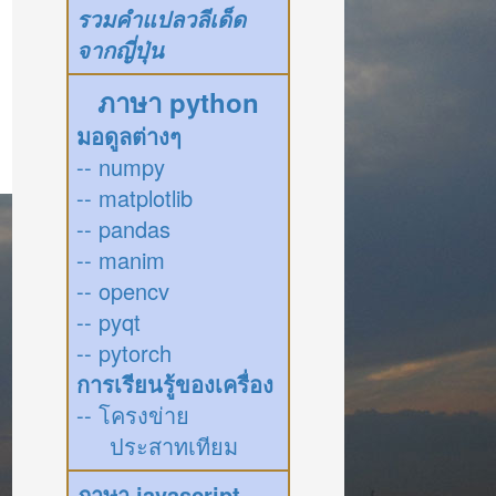
รวมคำแปลวลีเด็ด
จากญี่ปุ่น
ภาษา python
มอดูลต่างๆ
-- numpy
-- matplotlib
-- pandas
-- manim
-- opencv
-- pyqt
-- pytorch
การเรียนรู้ของเครื่อง
-- โครงข่าย
ประสาทเทียม
ภาษา javascript