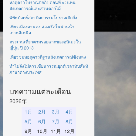
หอดูดาวโบราณปักกิ่ง ตอนที่ ๑: แท่น
สังเกตการณ์และสวนดอกไม้
พิพิธภัณฑ์สถาปัตยกรรมโบราณปักกิ่ง
เที่ยวเมืองตานตง ล่องเรือในน่านน้ำ
เกาหลีเหนือ
ตระเวนเที่ยวตามรอยฉากของอนิเมะใน
ญี่ปุ่น ปี 2013
เที่ยวชมหอดูดาวที่ฐานสังเกตการณ์ซิงหลง
ทำไมจึงไม่ควรเขียนวรรณยุกต์เวลาทับศัพท์
ภาษาต่างประเทศ
บทความแต่ละเดือน
2026年
1月
2月
3月
4月
5月
6月
7月
8月
9月
10月
11月
12月