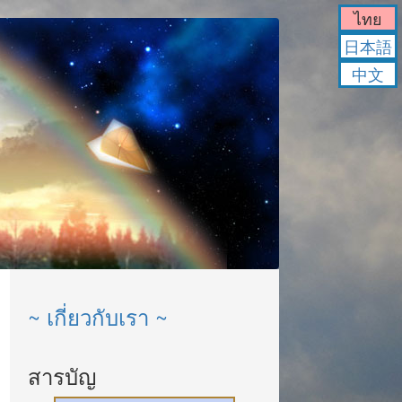
ไทย
日本語
中文
~ เกี่ยวกับเรา ~
สารบัญ