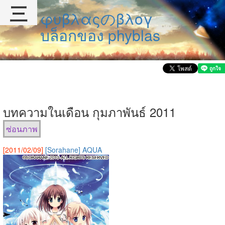
三
φυβλαςのβλογ
บล็อกของ phyblas
บทความในเดือน กุมภาพันธ์ 2011
ซ่อนภาพ
[2011/02/09]
[Sorahane] AQUA