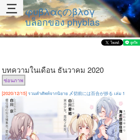
三
φυβλαςのβλογ
บล็อกของ phyblas
บทความในเดือน ธันวาคม 2020
ซ่อนภาพ
[2020/12/15]
รวมคำศัพท์จากนิยาย 〆切前には百合が捗る เล่ม 1