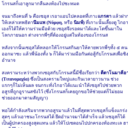
โกรนสก็เอาลูกมากลืนลงท้องไปซะหมด
จนมาถึงคนที่ ๖ คือเซอุส เรอาแอบไปคลอดที่เกาะ
แกรตา
แล้วฝา
ให้เหล่าเทพธิดา
นึมแพ (Νύμφη
, หรือ
นิมฟ์)
ที่เกาะนั้นเลี้ยงดู ไกอ
เองก็ได้ให้ความร่วมมือด้วย เซอุสจึงรอดมาได้และโตขึ้นมาใน
โลกภายนอก ต่างจากพี่ๆที่ต้องอยู่แต่ในท้องของโกรนส
หลังจากนั้นเซอุสได้หลอกให้โกรนสกินยาให้คายพวกพี่ๆทั้ง ๕ คน
ออกมาซะ แล้วพี่น้องทั้ง ๖ ก็ได้มาร่วมมือกันต่อสู้กับโกรนสเพื่อชิ
อำนาจ
สงครามระหว่างพวกเซอุสกับโกรนสนี้มีชื่อเรียกว่า
ตีตาโนมาคีอ
(Τιτανομαχία)
ซึ่งเป็นสงครามใหญ่และกินเวลายาวนาน ช่วง
แรกๆก็ไม่เห็นผล จนกระทั่งไกอาได้แนะนำให้เซอุสไปช่วยพวก
อสูรที่ถูกอูรานสขังไว้ (ซึ่งโกรนสก็เคยถูกขอให้ช่วยแต่ก็ไม่ยอม
ช่วยออกมาตามสัญญา)
พอได้กำลังเสริมจากพวกอสูรมาแล้วในที่สุดพวกเซอุสก็แข็งแกร่ง
สุดๆ แล้วเอาชนะโกรนสได้ ยึดอำนาจมาได้สำเร็จ แล้วเซอุสก็ได้
เป็นผู้ปกครองสูงสุดแทน แล้วให้โปเซดอนไปปกครองท้องทะเล ฮ