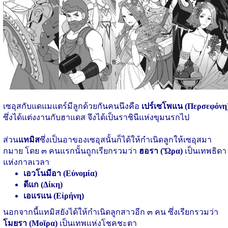
เซอุสกับแดแมแตร์มีลูกด้วยกันคนนึงคือ
เปร์เซโพแน (Περσεφόνη
ซึ่งได้แต่งงานกับฮาแดส จึงได้เป็นราชินีแห่งขุมนรกไป
ส่วน
แทมิส
ซึ่งเป็นอาของเซอุสนั้นก็ได้ให้กำเนิดลูกให้เซอุสมา
กมาย โดย ๓ คนแรกนั้นถูกเรียกรวมว่า
ฮอรา (Ὥρα)
เป็นเทพธิดา
แห่งกาลเวลา
เอวโนมีอา (Εὐνομία)
ดีแก (Δίκη)
เอแรแน (Εἰρήνη)
นอกจากนี้แทมิสยังได้ให้กำเนิดลูกสาวอีก ๓ คน ซึ่งเรียกรวมว่า
โมยรา (Μοῖρα)
เป็นเทพแห่งโชคชะตา