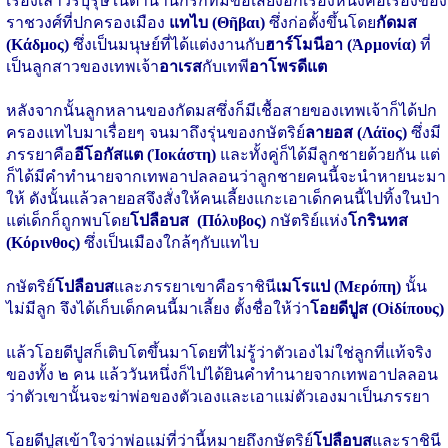
เรื่องเล่าวีรบุรุษในตำนานกรีกที่มีขื่อเสียงอีกเรื่องหนึ่งคือเรื่องของ
ราชวงศ์ที่ปกครองเมือง
แทไบ (Θῆβαι)
ซึ่งก่อตั้งขึ้นโดย
กัดมส
(Κάδμος)
ซึ่งเป็นมนุษย์ที่ได้แต่งงานกับ
ฮาร์โมนีอา (Ἁρμονία)
ที่
เป็นลูกสาวของเทพเจ้า
อาเรส
กับเทพี
อาโพรดีแต
หลังจากนั้นลูกหลานของกัดมสซึ่งก็มีเชื้อสายของเทพเจ้าก็ได้ปก
ครองแทไบมาเรื่อยๆ จนมาถึงรุ่นของกษัตริย์
ลายอส (Λάϊος)
ซึ่งมี
ภรรยาคือ
อีโอกัสแต (Ἰοκάστη)
และทั้งคู่ก็ได้มีลูกชายด้วยกัน แต่
ก็ได้มีคำทำนายจากเทพอาปลลอนว่าลูกชายคนนี้จะนำหายนะมา
ให้ ดังนั้นแล้วลายอสจึงสั่งให้คนเลี้ยงแกะเอาเด็กคนนี้ไปทิ้งในป่า
แต่เด็กก็ถูกพบโดย
โปลือบส (Πόλυβος)
กษัตริย์แห่ง
โกรินทส
(Κόρινθος)
ซึ่งเป็นเมืองใกล้ๆกับแทไบ
กษัตริย์
โปลือบส
และภรรยาเขาคือราชินี
เมโรแป (Μερόπη)
นั้น
ไม่มีลูก จึงได้เก็บเด็กคนนี้มาเลี้ยง ตั้งชื่อให้ว่า
โอยดีปูส (Οἰδίπους)
แล้วโอยดีปูสก็เติบโตขึ้นมาโดยที่ไม่รู้ว่าตัวเองไม่ใช่ลูกที่แท้จริง
ของทั้ง ๒ คน แล้ววันหนึ่งก็ไปได้ยินคำทำนายจากเทพอาปลลอน
ว่าตัวเขานั้นจะฆ่าพ่อของตัวเองและเอาแม่ตัวเองมาเป็นภรรยา
โอยดีปูสเข้าใจว่าพ่อแม่ที่ว่านี้หมายถึงกษัตริย์
โปลือบส
และราชินี