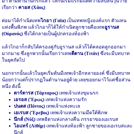
มา ตามตำนานกรีกแล้ว โลกนี้เริ่มแรกมีแต่ความสับสนวุ่นวาย
เรียกว่า
คาอส (Χάος)
ต่อมาได้กำเนิดเทพ
ไกอา (Γαῖα)
เป็นเทพหญิงองค์แรก ตัวแทน
แห่งพื้นพิภพ แล้วไกอาก็ได้ให้กำเนิดลูกชายคือเทพ
อูรานส
(Οὐρανός)
ซึ่งได้กลายเป็นผู้ปกครองท้องฟ้า
แล้วไกอาก็กลับได้ครองคู่กับอูรานส แล้วก็ได้คลอดลูกออกมา
มากมาย ซึ่งลูกพวกนั้นเรียกว่าเทพ
ตีตาน (Τιτάν)
ซึ่งจะมีบทบาท
ในยุคถัดไป
นอกจากนั้นแล้วในยุคเริ่มต้นมีเทพเจ้าอีกหลายองค์ ซึ่งมีบทบาท
น้อยกว่าแต่ก็ปรากฏในตำนานอยู่ด้วย เลยขอยกมาไว้แค่ชื่อส่วน
หนึ่ง ดังนี้
ตาร์ตารส (Τάρταρος)
เทพเจ้าแห่งขุมนรก
เอรอส (Ἔρως)
เทพเจ้าแห่งความรัก
ปนตส (Πόντος)
เทพเจ้าแห่งทะเล
เอเรบส (Ἔρεβος)
เทพเจ้าแห่งความมืดใต้พิภพ
นึกส์ (Νύξ)
เทพธิดาแห่งกลางคืน ภรรยาของเอเรบส
ไอแทร์ (Αἰθήρ)
เทพเจ้าแห่งท้องฟ้า ลูกชายของเอเรบสและ
นึกส์