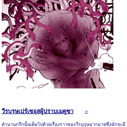
วีรบุรุษเปร์เซอุสผู้ปราบเมดูซา
介
ตำนานกรีกนั้นเต็มไปด้วยเรื่องราวของวีรบุรุษมากมายซึ่งมักจะมี