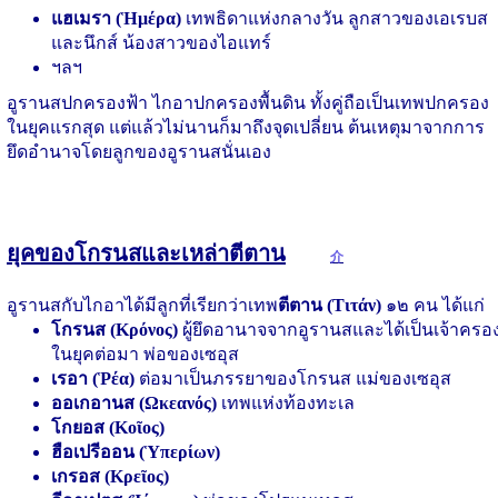
แฮเมรา (Ἡμέρα)
เทพธิดาแห่งกลางวัน ลูกสาวของเอเรบส
และนึกส์ น้องสาวของไอแทร์
ฯลฯ
อูรานสปกครองฟ้า ไกอาปกครองพื้นดิน ทั้งคู่ถือเป็นเทพปกครอง
ในยุคแรกสุด แต่แล้วไม่นานก็มาถึงจุดเปลี่ยน ต้นเหตุมาจากการ
ยึดอำนาจโดยลูกของอูรานสนั่นเอง
ยุคของโกรนสและเหล่าตีตาน
介
อูรานสกับไกอาได้มีลูกที่เรียกว่าเทพ
ตีตาน (Τιτάν)
๑๒ คน ได้แก่
โกรนส (Κρόνος)
ผู้ยึดอานาจจากอูรานสและได้เป็นเจ้าครอ
ในยุคต่อมา พ่อของเซอุส
เรอา (Ῥέα)
ต่อมาเป็นภรรยาของโกรนส แม่ของเซอุส
ออเกอานส (Ωκεανός)
เทพแห่งท้องทะเล
โกยอส (Κοῖος)
ฮือเปรีออน (Ὑπερίων)
เกรอส (Κρεῖος)