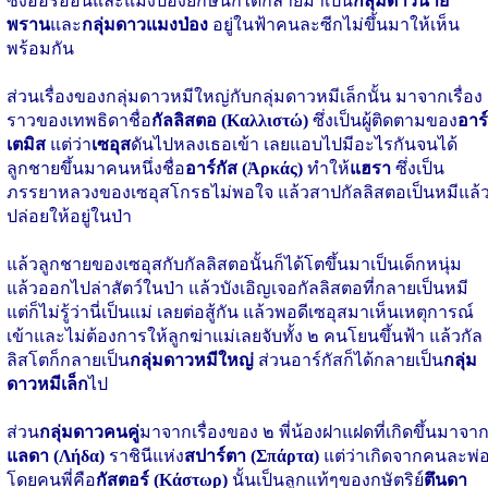
ซึ่งออริออนและแมงป่องยักษ์นี้ก็ได้กลายมาเป็น
กลุ่มดาวนาย
พราน
และ
กลุ่มดาวแมงป่อง
อยู่ในฟ้าคนละซีกไม่ขึ้นมาให้เห็น
พร้อมกัน
ส่วนเรื่องของกลุ่มดาวหมีใหญ่กับกลุ่มดาวหมีเล็กนั้น มาจากเรื่อง
ราวของเทพธิดาชื่อ
กัลลิสตอ (Καλλιστώ)
ซึ่งเป็นผู้ติดตามของ
อาร์
เตมิส
แต่ว่า
เซอุส
ดันไปหลงเธอเข้า เลยแอบไปมีอะไรกันจนได้
ลูกชายขึ้นมาคนหนึ่งชื่อ
อาร์กัส (Ἀρκάς)
ทำให้
แฮรา
ซึ่งเป็น
ภรรยาหลวงของเซอุสโกรธไม่พอใจ แล้วสาปกัลลิสตอเป็นหมีแล้
ปล่อยให้อยู่ในป่า
แล้วลูกชายของเซอุสกับกัลลิสตอนั้นก็ได้โตขึ้นมาเป็นเด็กหนุ่ม
แล้วออกไปล่าสัตว์ในป่า แล้วบังเอิญเจอกัลลิสตอที่กลายเป็นหมี
แต่ก็ไม่รู้ว่านี่เป็นแม่ เลยต่อสู้กัน แล้วพอดีเซอุสมาเห็นเหตุการณ์
เข้าและไม่ต้องการให้ลูกฆ่าแม่เลยจับทั้ง ๒ คนโยนขึ้นฟ้า แล้วกัล
ลิสโตก็กลายเป็น
กลุ่มดาวหมีใหญ่
ส่วนอาร์กัสก็ได้กลายเป็น
กลุ่ม
ดาวหมีเล็ก
ไป
ส่วน
กลุ่มดาวคนคู่
มาจากเรื่องของ ๒ พี่น้องฝาแฝดที่เกิดขึ้นมาจา
แลดา (Λήδα)
ราชินีแห่ง
สปาร์ตา (Σπάρτα)
แต่ว่าเกิดจากคนละพ่
โดยคนพี่คือ
กัสตอร์ (Κάστωρ)
นั้นเป็นลูกแท้ๆของกษัตริย์
ตึนดา