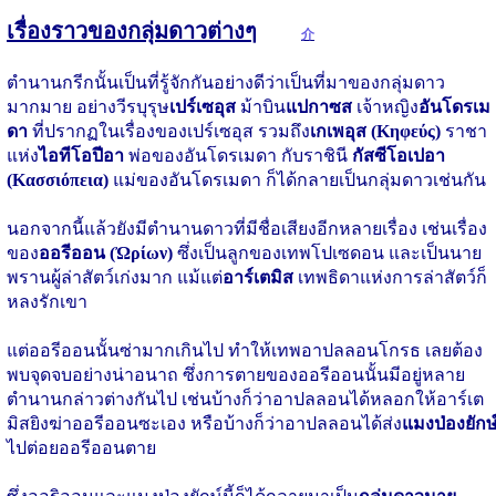
เรื่องราวของกลุ่มดาวต่างๆ
介
ตำนานกรีกนั้นเป็นที่รู้จักกันอย่างดีว่าเป็นที่มาของกลุ่มดาว
มากมาย อย่างวีรบุรุษ
เปร์เซอุส
ม้าบิน
แปกาซส
เจ้าหญิง
อันโดรเม
ดา
ที่ปรากฏในเรื่องของเปร์เซอุส รวมถึง
เกเพอุส (Κηφεύς)
ราชา
แห่ง
ไอทีโอปีอา
พ่อของอันโดรเมดา กับราชินี
กัสซีโอเปอา
(Κασσιόπεια)
แม่ของอันโดรเมดา ก็ได้กลายเป็นกลุ่มดาวเช่นกัน
นอกจากนี้แล้วยังมีตำนานดาวที่มีชื่อเสียงอีกหลายเรื่อง เช่นเรื่อง
ของ
ออรีออน (Ὠρίων)
ซึ่งเป็นลูกของเทพโปเซดอน และเป็นนาย
พรานผู้ล่าสัตว์เก่งมาก แม้แต่
อาร์เตมิส
เทพธิดาแห่งการล่าสัตว์ก็
หลงรักเขา
แต่ออรีออนนั้นซ่ามากเกินไป ทำให้เทพอาปลลอนโกรธ เลยต้อง
พบจุดจบอย่างน่าอนาถ ซึ่งการตายของออรีออนนั้นมีอยู่หลาย
ตำนานกล่าวต่างกันไป เช่นบ้างก็ว่าอาปลลอนได้หลอกให้อาร์เต
มิสยิงฆ่าออรีออนซะเอง หรือบ้างก็ว่าอาปลลอนได้ส่ง
แมงป่องยักษ
ไปต่อยออรีออนตาย