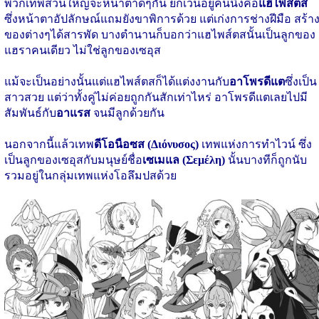
พวกเทพส่วนใหญ่จะหน้าตาดีๆกัน ยกเว้นอยู่คนนึงคือ
แฮไพส์ตส
ซึ่งหน้าตาอัปลักษณ์แถมยังขาพิการด้วย แต่เก่งการช่างฝีมือ สร้า
ของต่างๆได้สารพัด บางตำนานก็บอกว่าแฮไพส์ตสนั้นเป็นลูกของ
แฮราคนเดียว ไม่ใช่ลูกของเซอุส
แม้จะเป็นอย่างนั้นแต่แฮไพส์ตสก็ได้แต่งงานกับ
อาโพรดีแต
ซึ่งเป็น
สาวสวย แต่ว่าทั้งคู่ไม่ค่อยถูกกันสักเท่าไหร่ อาโพรดีแตเลยไปมี
สัมพันธ์กับ
อาแรส
จนมีลูกด้วยกัน
นอกจากนี้แล้วเทพ
ดีโอนือซส (Διόνυσος)
เทพแห่งการทำไวน์ ซึ่ง
เป็นลูกของเซอุสกับมนุษย์ชื่อ
เซเมแล (Σεμέλη)
นั้นบางทีก็ถูกนับ
รวมอยู่ในกลุ่มเทพแห่งโอลึมปสด้วย