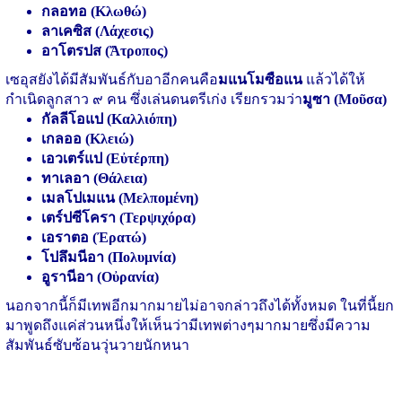
กลอทอ (Κλωθώ)
ลาเคซิส (Λάχεσις)
อาโตรปส (Ἄτροπος)
เซอุสยังได้มีสัมพันธ์กับอาอีกคนคือ
มแนโมซือแน
แล้วได้ให้
กำเนิดลูกสาว ๙ คน ซึ่งเล่นดนตรีเก่ง เรียกรวมว่า
มูซา (Μοῦσα)
กัลลีโอแป (Καλλιόπη)
เกลออ (Κλειώ)
เอวเตร์แป (Εὐτέρπη)
ทาเลอา (Θάλεια)
เมลโปเมแน (Μελπομένη)
เตร์ปซีโครา (Τερψιχόρα)
เอราตอ (Ἐρατώ)
โปลึมนีอา (Πολυμνία)
อูรานีอา (Οὐρανία)
นอกจากนี้ก็มีเทพอีกมากมายไม่อาจกล่าวถึงได้ทั้งหมด ในที่นี้ยก
มาพูดถึงแค่ส่วนหนึ่งให้เห็นว่ามีเทพต่างๆมากมายซึ่งมีความ
สัมพันธ์ซับซ้อนวุ่นวายนักหนา