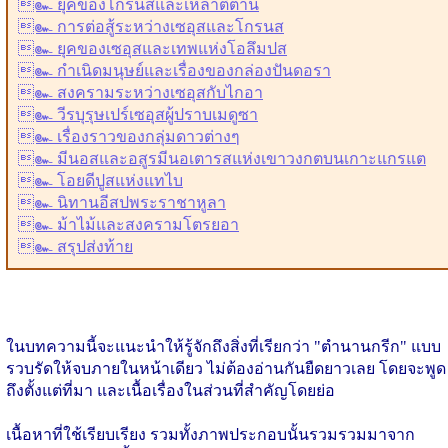
๛ ยุคของโกรนสและเหล่าตีตาน
๛ การต่อสู้ระหว่างเซอุสและโกรนส
๛ ยุคของเซอุสและเทพแห่งโอลึมปส
๛ กำเนิดมนุษย์และเรื่องของกล่องปันดอรา
๛ สงครามระหว่างเซอุสกับไกอา
๛ วีรบุรุษเปร์เซอุสผู้ปราบเมดูซา
๛ เรื่องราวของกลุ่มดาวต่างๆ
๛ มีนอสและอสูรมีนอเตารสแห่งเขาวงกตบนเกาะแกรแต
๛ โอยดีปูสแห่งแทไบ
๛ นิทานอีสปพระราชาหูลา
๛ ม้าไม้และสงครามโตรยอา
๛ สรุปส่งท้าย
ในบทความนี้จะแนะนำให้รู้จักถึงสิ่งที่เรียกว่า "ตำนานกรีก" แบบ
รวบรัดให้จบภายในหน้าเดียว ไม่ต้องอ่านกันยืดยาวเลย โดยจะพูด
ถึงตั้งแต่ที่มา และเนื้อเรื่องในส่วนที่สำคัญโดยย่อ
เนื้อหาที่ใช้เรียบเรียง รวมทั้งภาพประกอบนั้นรวมรวมมาจาก