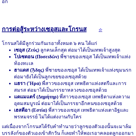
อีก
การต่อสู้ระหว่างเซอุสและโกรนส
介
โกรนสได้มีลูกร่วมกันเรอาทั้งหมด ๖ คน ได้แก่
เซอุส (Ζεύς)
ลูกคนเล็กสุด ต่อมาได้เป็นเทพเจ้าสูงสุด
โปเซดอน (Ποσειδῶν)
พี่ชายของเซอุส ได้เป็นเทพเจ้าแห่ง
ท้องทะเล
ฮาแดส (ᾍδης)
พี่ชายของเซอุส ได้เป็นเทพเจ้าแห่งขุมนรก
ต่อมายังได้เป็นลูกเขยของเซอุสด้วย
แฮรา (Ἥρα)
พี่สาวของเซอุส เทพธิดาแห่งสตรีและการ
สมรส ต่อมาได้เป็นภรรยาหลวงของเซอุสด้วย
แดแมแตร์ (Δημήτηρ)
พี่สาวของเซอุส เทพธิดาแห่งความ
อุดมสมบูรณ์ ต่อมาได้เป็นภรรยาอีกคนของเซอุสด้วย
เฮสตีอา (Εστία)
พี่สาวของเซอุส เทพธิดาแห่งเตาอิฐและ
พรหมจรรย์ ไม่ได้แต่งงานกับใคร
แต่เนื่องจากโกรนสได้รับคำทำนายว่าลูกของตัวเองนั้นจะมาล้ม
บรรลังก์ของตัวเองเข้าสักวัน ก็เลยทำให้พอเรอาคลอดลูกออกมา