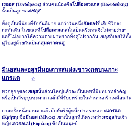
เรออส (Τυνδάρεως)
ส่วนคนน้องคือ
โปลือเดวแกส (Πολυδεύκης)
นั้นเป็นลูกของ
เซอุส
ทั้งคู่เป็นพี่น้องที่รักกันดีมาก แต่ว่าวันหนึ่ง
กัสตอร์
ก็เสียชีวิตลง
กะทันหัน ในขณะที่โ
ปลือเดวแกส
นั้นเป็นครึ่งเทพจึงไม่ตายง่ายๆ
แต่ก็ไม่อยากให้ความตายมาพรากทั้งคู่ไปจากกัน เซอุสก็เลยให้ทั้ง
คู่ไปอยู่ด้วยกันเป็น
กลุ่มดาวคนคู่
มีนอสและอสูรมีนอเตารสแห่งเขาวงกตบนเกาะ
แกรแต
介
พวกลูกๆของ
เซอุส
นั้นส่วนใหญ่แล้วจะเป็นเทพที่มีบทบาทสำคัญ
หรือเป็นวีรบุรุษซะมาก แต่ก็มีที่รับบทร้ายในตำนานกรีกเหมือนกั
กาลครั้งหนึ่งนานมาแล้วมีกษัตริย์ผู้หนึ่งปกครองเกาะ
แกรแต
(Κρήτη)
ชื่อ
มีนอส (Μίνως)
เขาเป็นลูกที่เกิดระหว่าง
เซอุส
กับเจ้า
หญิง
เอวรอแป (Εὐρώπη)
ซึ่งเป็นมนุษย์