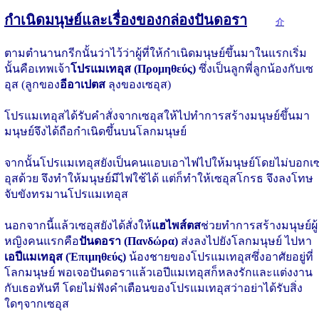
กำเนิดมนุษย์และเรื่องของกล่องปันดอรา
介
ตามตำนานกรีกนั้นว่าไว้ว่าผู้ที่ให้กำเนิดมนุษย์ขึ้นมาในแรกเริ่ม
นั้นคือเทพเจ้า
โปรแมเทอุส (Προμηθεύς)
ซึ่งเป็นลูกพี่ลูกน้องกับเซ
อุส (ลูกของ
อีอาเปตส
ลุงของเซอุส)
โปรแมเทอุสได้รับคำสั่งจากเซอุสให้ไปทำการสร้างมนุษย์ขึ้นมา
มนุษย์จึงได้ถือกำเนิดขึ้นบนโลกมนุษย์
จากนั้นโปรแมเทอุสยังเป็นคนแอบเอาไฟไปให้มนุษย์โดยไม่บอกเ
อุสด้วย จึงทำให้มนุษย์มีไฟใช้ได้ แต่ก็ทำให้เซอุสโกรธ จึงลงโทษ
จับขังทรมานโปรแมเทอุส
นอกจากนี้แล้วเซอุสยังได้สั่งให้
แฮไพส์ตส
ช่วยทำการสร้างมนุษย์ผู้
หญิงคนแรกคือ
ปันดอรา (Πανδώρα)
ส่งลงไปยังโลกมนุษย์ ไปหา
เอปีแมเทอุส (Ἐπιμηθεύς)
น้องชายของโปรแมเทอุสซึ่งอาศัยอยู่ที่
โลกมนุษย์ พอเจอปันดอราแล้วเอปีแมเทอุสก็หลงรักและแต่งงาน
กับเธอทันที โดยไม่ฟังคำเตือนของโปรแมเทอุสว่าอย่าได้รับสิ่ง
ใดๆจากเซอุส