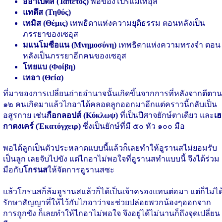
อีอาเปตส (Ἰάπετος)
พ่อของโปรแมเทอุส
แทตึส (Τηθύς)
เทมิส (Θέμις)
เทพธิดาแห่งความยุติธรรม ตอนหลังเป็น
ภรรยาของเซอุส
มแนโมซือแน (Μνημοσύνη)
เทพธิดาแห่งความทรงจำ ตอน
หลังเป็นภรรยาอีกคนของเซอุส
โพยแบ (Φοίβη)
เทอา (Θεία)
ที่มาของการเปลี่ยนถ่ายอำนาจนั้นเกิดขึ้นจากการที่หลังจากตีตาน
๑๒ คนเกิดมาแล้วไกอาได้คลอดลูกออกมาอีกแต่คราวนี้กลับเป็น
อสูรกาย เช่น
กือกลอปส์ (Κύκλωψ)
ที่เป็นปีศาจยักษ์ตาเดียว และ
เฮ
กาตงเคร์ (Ἑκατόγχειρ)
ซึ่งเป็นยักษ์ที่มี ๕๐ หัว ๑๐๐ มือ
พอได้ลูกเป็นตัวประหลาดแบบนี้แล้วก็เลยทำให้อูรานสไม่ยอมรับ
เป็นลูก เลยจับไปขัง แต่ไกอาไม่พอใจที่อูรานสทำแบบนี้ จึงได้ร่วม
มือกับ
โกรนส
ให้จัดการอูรานสซะ
แล้วโกรนสก็ล้มอูรานสแล้วก็ได้เป็นเจ้าครองแทนต่อมา แต่ก็ไม่ได
รักษาสัญญาที่ให้ไว้กับไกอาว่าจะช่วยปล่อยพวกน้องๆออกจาก
การถูกขัง ก็เลยทำให้ไกอาไม่พอใจ จึงอยู่ได้ไม่นานก็ถึงจุดเปลี่ยน