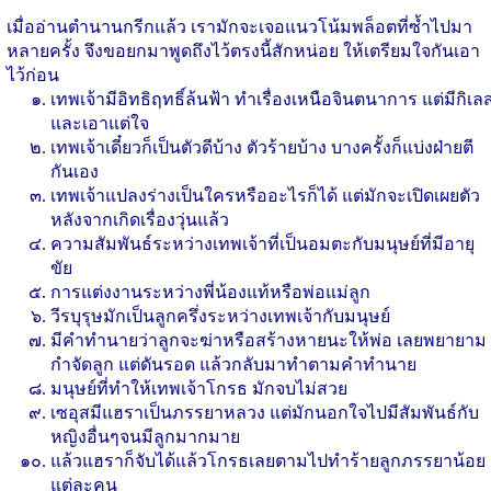
เมื่ออ่านตำนานกรีกแล้ว เรามักจะเจอแนวโน้มพล็อตที่ซ้ำไปมา
หลายครั้ง จึงขอยกมาพูดถึงไว้ตรงนี้สักหน่อย ให้เตรียมใจกันเอา
ไว้ก่อน
เทพเจ้ามีอิทธิฤทธิ์ล้นฟ้า ทำเรื่องเหนือจินตนาการ แต่มีกิเล
และเอาแต่ใจ
เทพเจ้าเดี๋ยวก็เป็นตัวดีบ้าง ตัวร้ายบ้าง บางครั้งก็แบ่งฝ่ายตี
กันเอง
เทพเจ้าแปลงร่างเป็นใครหรืออะไรก็ได้ แต่มักจะเปิดเผยตัว
หลังจากเกิดเรื่องวุ่นแล้ว
ความสัมพันธ์ระหว่างเทพเจ้าที่เป็นอมตะกับมนุษย์ที่มีอายุ
ขัย
การแต่งงานระหว่างพี่น้องแท้หรือพ่อแม่ลูก
วีรบุรุษมักเป็นลูกครึ่งระหว่างเทพเจ้ากับมนุษย์
มีคำทำนายว่าลูกจะฆ่าหรือสร้างหายนะให้พ่อ เลยพยายาม
กำจัดลูก แต่ดันรอด แล้วกลับมาทำตามคำทำนาย
มนุษย์ที่ทำให้เทพเจ้าโกรธ มักจบไม่สวย
เซอุสมีแฮราเป็นภรรยาหลวง แต่มักนอกใจไปมีสัมพันธ์กับ
หญิงอื่นๆจนมีลูกมากมาย
แล้วแฮราก็จับได้แล้วโกรธเลยตามไปทำร้ายลูกภรรยาน้อย
แต่ละคน