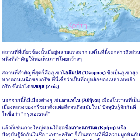
สถานที่ที่เกี่ยวข้องนั้นมีอยู่หลายแห่งมาก แต่ในที่นี้จะกล่าวถึงส่ว
หนึ่งที่สำคัญให้พอเห็นภาพโดยกว้างๆ
สถานที่สำคัญที่สุดก็คือภูเขา
โอลึมปส (Ὄλυμπος)
ซึ่งเป็นภูเขาสูง
ทางตอนเหนือของกรีซ ที่นี่เชื่อว่าเป็นที่อยู่หลักของเหล่าเทพเจ้า
กรีก ซึ่งนำโดย
เซอุส (Ζεύς)
นอกจากนี้ก็มีเมืองต่างๆ เช่น
อาแทไน (Ἀθῆναι)
เมืองโบราณที่เป็น
เมืองหลวงของกรีซมาตั้งแต่อดีตจนถึงสมัยใหม่ ปัจจุบันรู้จักกันดี
ในชื่อว่า "กรุงเอเธนส์"
แล้วก็เช่นเกาะใหญ่ตอนใต้สุดชื่อ
เกาะแกรแต (Κρήτη)
หรือ
ปัจจุบันรู้จักกันในชื่อ "เกราะครีต" ก็เป็นสถานที่ที่มีความผูกพันกับ