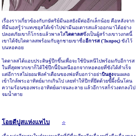
เรื่องราวเกี่ยวข้องกับกษัตริย์มีนอสยังมีต่ออีกเล็กน้อย คือหลังจาก
ที่มีนอสรู้ว่าแทเซอุสได้เข้าไปฆ่ามีนอเตารสแล้วออกมาได้อย่าง
ปลอดภัยเขาก็โกรธแล้วพาลใส่
ไดดาลส
ซึ่งเป็นผู้สร้างเขาวงกตนี้
เขาได้จับไดดาลสพร้อมกับลูกชายเขาชื่อ
อีการส (Ἴκαρος)
ขังไว้
บนหอคอย
ไดดาลสได้แอบประดิษฐ์ปีกขึ้นเพื่อจะใช้บินหนีไปพร้อมกับอีการส
ในที่สุดพวกเขาก็ได้ใช้ปีกนี้บินหนีออกจากหอคอยที่ขังได้สำเร็จ
แต่อีการสไม่ยอมฟังคำเตือนของพ่อที่บอกว่าอย่า
บินสูง
จนเผลอ
เข้าใกล้พระอาทิตย์มากเกินไป เลยทำให้ปีกที่ยึดด้วยขี้ผึ้งนั้นโดน
ความร้อนของพระอาทิตย์เผาจนละลาย แล้วอีการสก็ร่วงตกลงไป
จมน้ำตาย
โอยดีปูสแห่งแทไบ
介