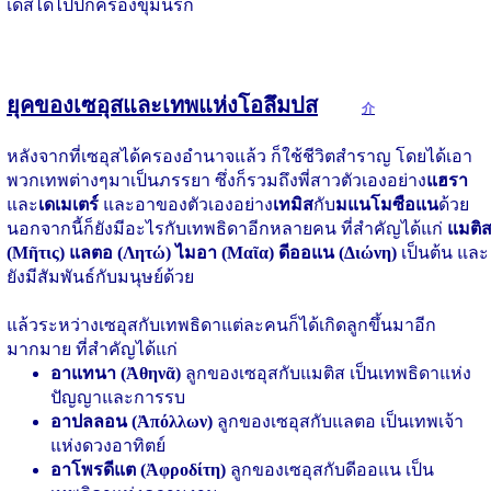
เดสได้ไปปกครองขุมนรก
ยุคของเซอุสและเทพแห่งโอลึมปส
介
หลังจากที่เซอุสได้ครองอำนาจแล้ว ก็ใช้ชีวิตสำราญ โดยได้เอา
พวกเทพต่างๆมาเป็นภรรยา ซึ่งก็รวมถึงพี่สาวตัวเองอย่าง
แฮรา
และ
เดเมเตร์
และอาของตัวเองอย่าง
เทมิส
กับ
มแนโมซือแน
ด้วย
นอกจากนี้ก็ยังมีอะไรกับเทพธิดาอีกหลายคน ที่สำคัญได้แก่
แมติ
(Μῆτις)
แลตอ (Λητώ)
ไมอา (Μαῖα)
ดีออแน (Διώνη)
เป็นต้น และ
ยังมีสัมพันธ์กับมนุษย์ด้วย
แล้วระหว่างเซอุสกับเทพธิดาแต่ละคนก็ได้เกิดลูกขึ้นมาอีก
มากมาย ที่สำคัญได้แก่
อาแทนา (Ἀθηνᾶ)
ลูกของเซอุสกับแมติส เป็นเทพธิดาแห่ง
ปัญญาและการรบ
อาปลลอน (Ἀπόλλων)
ลูกของเซอุสกับแลตอ เป็นเทพเจ้า
แห่งดวงอาทิตย์
อาโพรดีแต (Ἀφροδίτη)
ลูกของเซอุสกับดีออแน เป็น