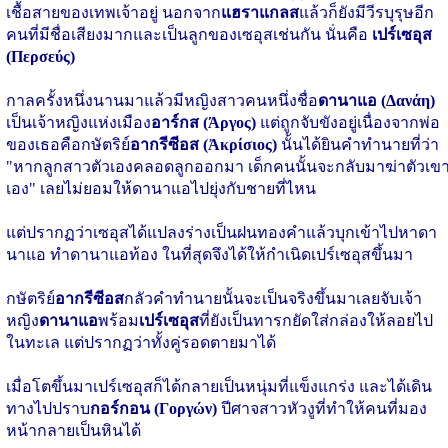
เชื้อสายของเทพเจ้าอยู่ นอกจาก
แฮราแกลส
แล้วก็ยังมีวีรบุรุษอีก
คนที่มีชื่อเสียงมากและเป็นลูกของเซอุสเช่นกัน นั่นคือ
เปร์เซอุส
(Περσεύς)
กาลครั้งหนึ่งนานมาแล้วมีหญิงสาวคนหนึ่งชื่อ
ดานาแอ (Δανάη)
เป็นเจ้าหญิงแห่งเมือง
อาร์กส (Άργος)
แต่ถูกจับขังอยู่เนื่องจากพ่อ
ของเธอคือกษัตริย์
อากรีซีอส (Ἀκρίσιος)
นั้นได้ยินคำทำนายที่ว่า
"หากลูกสาวตัวเองคลอดลูกออกมา เด็กคนนั้นจะกลับมาฆ่าตัวเข
เอง" เลยไม่ยอมให้ดานาแอไปยุ่งกับชายที่ไหน
แต่ปรากฏว่าเซอุสได้แปลงร่างเป็นฝนทองคำแล้วบุกเข้าไปหาดา
นาแอ ทำดานาแอท้อง ในที่สุดจึงได้ให้กำเนิดเปร์เซอุสขึ้นมา
กษัตริย์
อากรีซีอส
กลัวคำทำนายนั้นจะเป็นจริงขึ้นมาเลยจับเจ้า
หญิง
ดานาแอ
พร้อม
เปร์เซอุส
ที่ยังเป็นทารกยัดใส่กล่องให้ลอยไป
ในทะเล แต่ปรากฏว่าทั้งคู่รอดตายมาได้
เมื่อโตขึ้นมาเปร์เซอุสก็ได้กลายเป็นหนุ่มที่แข็งแกร่ง และได้เดิน
ทางไปปราบ
กอร์กอน (Γοργών)
ปีศาจสาวหัวงูที่ทำให้คนที่มอง
หน้ากลายเป็นหินได้