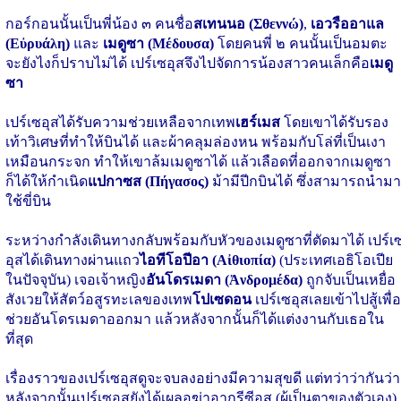
กอร์กอนนั้นเป็นพี่น้อง ๓ คนชื่อ
สเทนนอ (Σθεννώ)
,
เอวรืออาแล
(Εὐρυάλη)
และ
เมดูซา (Μέδουσα)
โดยคนพี่ ๒ คนนั้นเป็นอมตะ
จะยังไงก็ปราบไม่ได้ เปร์เซอุสจึงไปจัดการน้องสาวคนเล็กคือ
เมดู
ซา
เปร์เซอุสได้รับความช่วยเหลือจากเทพ
เฮร์เมส
โดยเขาได้รับรอง
เท้าวิเศษที่ทำให้บินได้ และผ้าคลุมล่องหน พร้อมกับโล่ที่เป็นเงา
เหมือนกระจก ทำให้เขาล้มเมดูซาได้ แล้วเลือดที่ออกจากเมดูซา
ก็ได้ให้กำเนิด
แปกาซส (Πήγασος)
ม้ามีปีกบินได้ ซึ่งสามารถนำมา
ใช้ขี่บิน
ระหว่างกำลังเดินทางกลับพร้อมกับหัวของเมดูซาที่ตัดมาได้ เปร์เ
อุสได้เดินทางผ่านแถว
ไอทีโอปีอา (Αἰθιοπία)
(ประเทศเอธิโอเปีย
ในปัจจุบัน) เจอเจ้าหญิง
อันโดรเมดา (Ἀνδρομέδα)
ถูกจับเป็นเหยื่อ
สังเวยให้สัตว์อสูรทะเลของเทพ
โปเซดอน
เปร์เซอุสเลยเข้าไปสู้เพื่อ
ช่วยอันโดรเมดาออกมา แล้วหลังจากนั้นก็ได้แต่งงานกับเธอใน
ที่สุด
เรื่องราวของเปร์เซอุสดูจะจบลงอย่างมีความสุขดี แต่ทว่าว่ากันว่า
หลังจากนั้นเปร์เซอุสยังได้เผลอฆ่าอากรีซีอส (ผู้เป็นตาของตัวเอง)