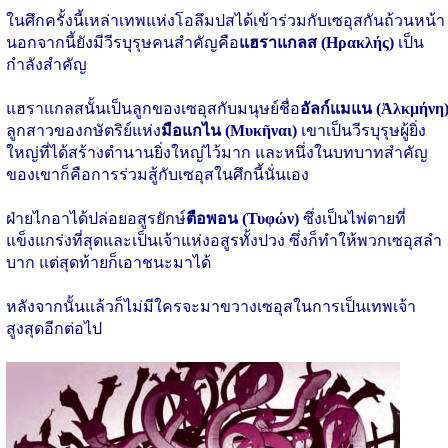
ในศึกครั้งนี้เหล่าเทพแห่งโอลึมปสได้เข้าร่วมกับเซอุสกันถ้วนหน้า
นอกจากนี้ยังมีวีรบุรุษคนสำคัญคือ
แฮราแกลส (Ηρακλής)
เป็น
กำลังสำคัญ
แฮราแกลสนั้นเป็นลูกของเซอุสกับมนุษย์ชื่อ
อัลก์แมแน (Ἀλκμήνη
ลูกสาวของกษัตริย์แห่ง
มือแกไน (Μυκῆναι)
เขาเป็นวีรบุรุษผู้ยิ่ง
ใหญ่ที่ได้สร้างตำนานยิ่งใหญ่ไว้มาก และหนึ่งในบทบาทสำคัญ
ของเขาก็คือการร่วมสู้กับเซอุสในศึกนี้นั่นเอง
ฝ่ายไกอาได้ปล่อยอสูรยักษ์
ตือพอน (Τυφών)
ซึ่งเป็นไพ่ตายที่
แข็งแกร่งที่สุดและเป็นเจ้าแห่งอสูรทั้งปวง ซึ่งก็ทำให้พวกเซอุสลำ
บาก แต่สุดท้ายก็เอาชนะมาได้
หลังจากนั้นแล้วก็ไม่มีใครจะมาขวางเซอุสในการเป็นเทพเจ้า
สูงสุดอีกต่อไป