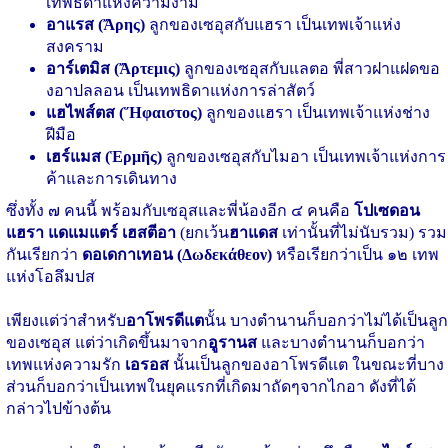
เทพธิดาแห่งความงาม
อาแรส (Ἄρης)
ลูกของเซอุสกับแฮรา เป็นเทพเจ้าแห่ง
สงคราม
อาร์เตมิส (Ἄρτεμις)
ลูกของเซอุสกับแลตอ พี่สาวฝาแฝดขอ
งอาปลลอน เป็นเทพธิดาแห่งการล่าสัตว์
แฮไพส์ตส (Ἥφαιστος)
ลูกของแฮรา เป็นเทพเจ้าแห่งช่าง
ฝีมือ
เฮร์แมส (Ἑρμῆς)
ลูกของเซอุสกับไมอา เป็นเทพเจ้าแห่งการ
ค้าและการเดินทาง
ซึ่งทั้ง ๗ คนนี้ พร้อมกับเซอุสและพี่น้องอีก ๔ คนคือ
โปเซดอน
แฮรา แดแมแตร์ เฮสตีอา
(ยกเว้น
ฮาแดส
เท่านั้นที่ไม่นับรวม) รวม
กันเรียกว่า
ดอเดกาเทอน (Δωδεκάθεον)
หรือเรียกว่าเป็น ๑๒ เทพ
แห่งโอลึมปส
เพียงแต่ว่าสำหรับ
อาโพรดีแต
นั้น บางตำนานก็บอกว่าไม่ได้เป็นลูก
ของเซอุส แต่ว่าเกิดขึ้นมาจาก
อูรานส
และบางตำนานก็บอกว่า
เทพแห่งความรัก
เอรอส
นั้นเป็นลูกของอาโพรดีแต ในขณะที่บาง
ส่วนก็บอกว่าเป็นเทพในยุคแรกที่เกิดมาถัดๆจากไกอา ดังที่ได้
กล่าวไปข้างต้น