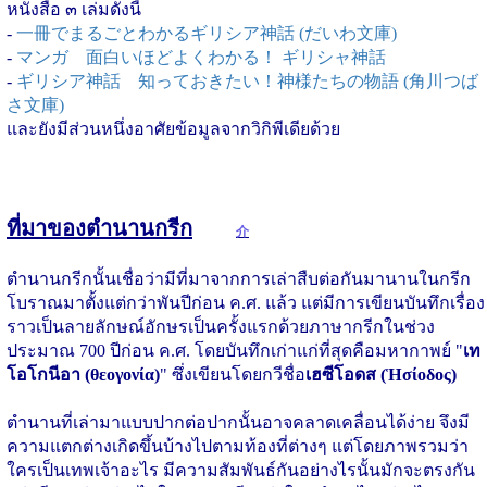
หนังสือ ๓ เล่มดังนี้
-
一冊でまるごとわかるギリシア神話 (だいわ文庫)
-
マンガ 面白いほどよくわかる！ ギリシャ神話
-
ギリシア神話 知っておきたい！神様たちの物語 (角川つば
さ文庫)
และยังมีส่วนหนึ่งอาศัยข้อมูลจากวิกิพีเดียด้วย
ที่มาของตำนานกรีก
介
ตำนานกรีกนั้นเชื่อว่ามีที่มาจากการเล่าสืบต่อกันมานานในกรีก
โบราณมาตั้งแต่กว่าพันปีก่อน ค.ศ. แล้ว แต่มีการเขียนบันทึกเรื่อง
ราวเป็นลายลักษณ์อักษรเป็นครั้งแรกด้วยภาษากรีกในช่วง
ประมาณ 700 ปีก่อน ค.ศ. โดยบันทึกเก่าแก่ที่สุดคือมหากาพย์ "
เท
โอโกนีอา (θεογονία)
" ซึ่งเขียนโดยกวีชื่อ
เฮซีโอดส (Ἡσίοδος)
ตำนานที่เล่ามาแบบปากต่อปากนั้นอาจคลาดเคลื่อนได้ง่าย จึงมี
ความแตกต่างเกิดขึ้นบ้างไปตามท้องที่ต่างๆ แต่โดยภาพรวมว่า
ใครเป็นเทพเจ้าอะไร มีความสัมพันธ์กันอย่างไรนั้นมักจะตรงกัน