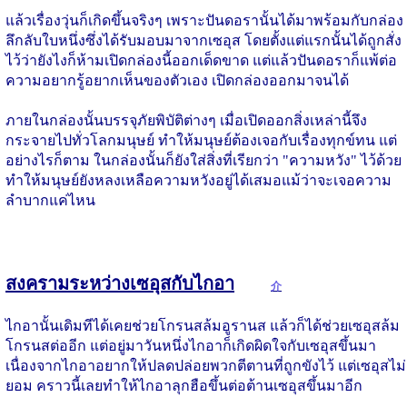
แล้วเรื่องวุ่นก็เกิดขึ้นจริงๆ เพราะปันดอรานั้นได้มาพร้อมกับกล่อง
ลึกลับใบหนึ่งซึ่งได้รับมอบมาจากเซอุส โดยตั้งแต่แรกนั้นได้ถูกสั่ง
ไว้ว่ายังไงก็ห้ามเปิดกล่องนี้ออกเด็ดขาด แต่แล้วปันดอราก็แพ้ต่อ
ความอยากรู้อยากเห็นของตัวเอง เปิดกล่องออกมาจนได้
ภายในกล่องนั้นบรรจุภัยพิบัติต่างๆ เมื่อเปิดออกสิ่งเหล่านี้จึง
กระจายไปทั่วโลกมนุษย์ ทำให้มนุษย์ต้องเจอกับเรื่องทุกข์ทน แต่
อย่างไรก็ตาม ในกล่องนั้นก็ยังใส่สิ่งที่เรียกว่า "ความหวัง" ไว้ด้วย
ทำให้มนุษย์ยังหลงเหลือความหวังอยู่ได้เสมอแม้ว่าจะเจอความ
ลำบากแค่ไหน
สงครามระหว่างเซอุสกับไกอา
介
ไกอานั้นเดิมทีได้เคยช่วยโกรนสล้มอูรานส แล้วก็ได้ช่วยเซอุสล้ม
โกรนสต่ออีก แต่อยู่มาวันหนึ่งไกอาก็เกิดผิดใจกับเซอุสขึ้นมา
เนื่องจากไกอาอยากให้ปลดปล่อยพวกตีตานที่ถูกขังไว้ แต่เซอุสไม่
ยอม คราวนี้เลยทำให้ไกอาลุกฮือขึ้นต่อต้านเซอุสขึ้นมาอีก