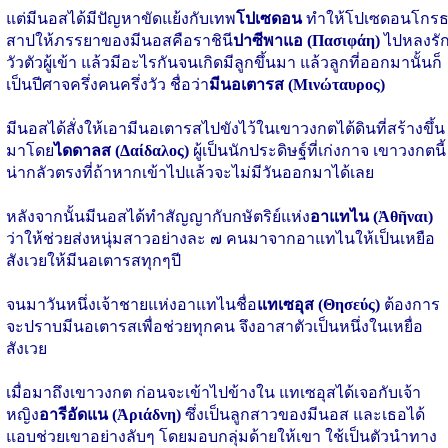
แต่มีนอสได้มีปัญหาขัดแย้งกับเทพ
โปเซดอน
ทำให้โปเซดอนโกร
สาปให้ภรรยาของมีนอสคือราชินี
ปาซีพาแอ (Πασιφάη)
ไปหลงรั
วัวตัวผู้เข้า แล้วมีอะไรกันจนเกิดมีลูกขึ้นมา แล้วลูกที่ออกมานั้นก็
เป็นปีศาจครึ่งคนครึ่งวัว ชื่อว่า
มีนอเตารส (Μινώταυρος)
มีนอสได้สั่งให้เอามีนอเตารสไปขังไว้ในเขาวงกตไต้ดินที่สร้างขึ้น
มาโดย
ไดดาลส (Δαίδαλος)
ผู้เป็นนักประดิษฐ์ที่เก่งกาจ เขาวงกตนี้
น่ากลัวตรงที่ถ้าหากเข้าไปแล้วจะไม่มีวันออกมาได้เลย
หลังจากนั้นมีนอสได้ทำสัญญากับกษัตริย์แห่ง
อาแทไน (
Ἀθῆναι
)
ว่าให้ช่วยส่งหนุ่มสาวอย่างละ ๗ คนมาจากอาแทไนให้เป็นเหยือ
สังเวยให้มีนอเตารสทุกๆปี
จนมาวันหนึ่งเจ้าชายแห่งอาแทไนชื่อ
แทเซอุส (Θησεύς)
ต้องการ
จะปราบมีนอเตารสเพื่อช่วยทุกคน จึงอาสาตัวเป็นหนึ่งในเหยื่อ
สังเวย
เมื่อมาถึงเขาวงกต ก่อนจะเข้าไปข้างใน แทเซอุสได้เจอกับเจ้า
หญิง
อารีอัดแน (Ἀριάδνη)
ซึ่งเป็นลูกสาวของมีนอส และเธอได้
แอบช่วยเขาอย่างลับๆ โดยมอบกลุ่มด้ายให้เขา ใช้เป็นตัวนำทาง