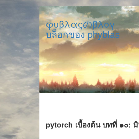
φυβλαςのβλογ
บล็อกของ phyblas
pytorch เบื้องต้น บทที่ ๑๐: ม