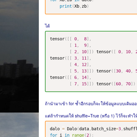
print
(
Xb
,
zb
)
ได้
tensor
(
[
[
0
,
8
]
,
[
1
,
9
]
,
[
2
,
10
]
]
)
 tensor
(
[
0
,
10
,
tensor
(
[
[
3
,
11
]
,
[
4
,
12
]
,
[
5
,
13
]
]
)
 tensor
(
[
30
,
40
,
tensor
(
[
[
6
,
14
]
,
[
7
,
15
]
]
)
 tensor
(
[
60
,
70
]
)
ถ้านำมาเข้า for ซ้ำอีกรอบก็จะให้ข้อมูลแบบเดิมอ
แต่ถ้ากำหนดให้ shuffle=True (หรือ 1) ไว้ก็จะทำใ
dalo 
=
 Dalo
(
data
,
batch_size
=
3
,
shuff
for
 i 
in
range
(
2
)
: