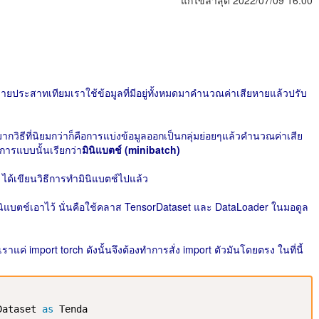
แก้ไขล่าสุด 2022/07/09 16:00
ยประสาทเทียมเราใช้ข้อมูลที่มีอยู่ทั้งหมดมาคำนวณค่าเสียหายแล้วปรับ
วิธีที่นิยมกว่าก็คือการแบ่งข้อมูลออกเป็นกลุ่มย่อยๆแล้วคำนวณค่าเสีย
ีการแบบนั้นเรียกว่า
มินิแบตช์ (minibatch)
ได้เขียนวิธีการทำมินิแบตช์ไปแล้ว
ินิแบตช์เอาไว้ นั่นคือใช้คลาส TensorDataset และ DataLoader ในมอดูล
าเราแค่ import torch ดังนั้นจึงต้องทำการสั่ง import ตัวมันโดยตรง ในที่นี้
Dataset 
as