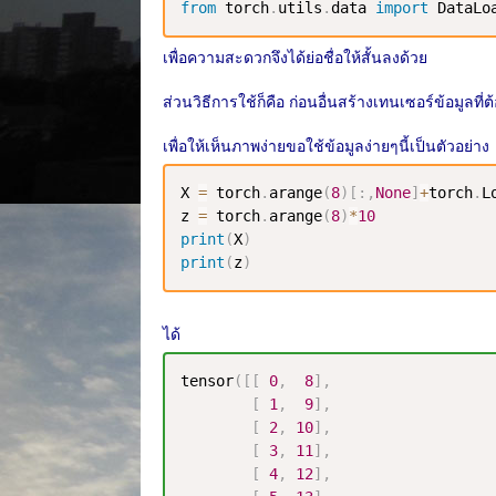
from
 torch
.
utils
.
data 
import
 DataLo
เพื่อความสะดวกจึงได้ย่อชื่อให้สั้นลงด้วย
ส่วนวิธีการใช้ก็คือ ก่อนอื่นสร้างเทนเซอร์ข้อมูล
เพื่อให้เห็นภาพง่ายขอใช้ข้อมูลง่ายๆนี้เป็นตัวอย่าง
X 
=
 torch
.
arange
(
8
)
[
:
,
None
]
+
torch
.
L
z 
=
 torch
.
arange
(
8
)
*
10
print
(
X
)
print
(
z
)
ได้
tensor
(
[
[
0
,
8
]
,
[
1
,
9
]
,
[
2
,
10
]
,
[
3
,
11
]
,
[
4
,
12
]
,