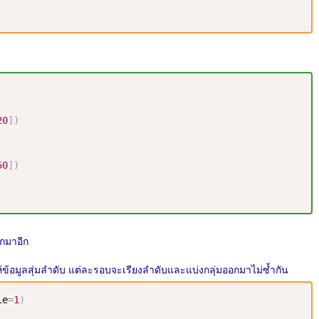
20
]
)
50
]
)
อกมาอีก
ห้ข้อมูลสุ่มลำดับ แต่ละรอบจะเรียงลำดับและแบ่งกลุ่มออกมาไม่ซ้ำกัน
le
=
1
)