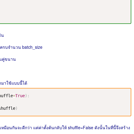
ช่น
ีไม่ครบจำนวน batch_size
นคู่ขนาน
ำมาใช้แบบนี้ได้
huffle
=
True
)
:
shuffle
)
ือนกันจะดีกว่า แต่ค่าตั้งต้นกลับให้ shuffle=False ดังนั้นในที่นี้จึงสร้าง