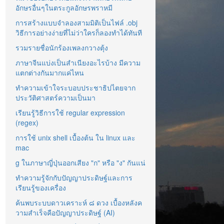
อักษรอื่นๆในตระกูลอักษรพราหมี
การสร้างแบบจำลองสามมิติเป็นไฟล์ .obj
วิธีการอย่างง่ายที่ไม่ว่าใครก็ลองทำได้ทันที
รวมรายชื่อนักร้องเพลงกวางตุ้ง
ภาษาจีนแบ่งเป็นสำเนียงอะไรบ้าง มีความ
แตกต่างกันมากแค่ไหน
ทำความเข้าใจระบอบประชาธิปไตยจาก
ประวัติศาสตร์ความเป็นมา
เรียนรู้วิธีการใช้ regular expression
(regex)
การใช้ unix shell เบื้องต้น ใน linux และ
mac
g ในภาษาญี่ปุ่นออกเสียง "ก" หรือ "ง" กันแน่
ทำความรู้จักกับปัญญาประดิษฐ์และการ
เรียนรู้ของเครื่อง
ค้นพบระบบดาวเคราะห์ ๘ ดวง เบื้องหลังค
วามสำเร็จคือปัญญาประดิษฐ์ (AI)