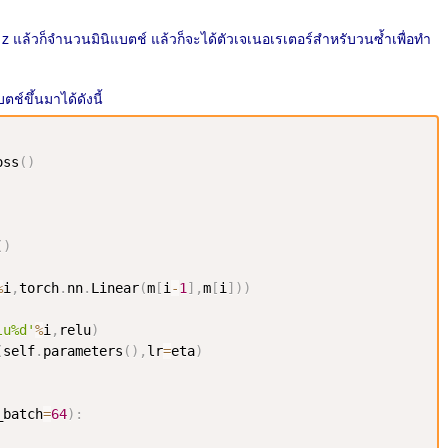
z แล้วก็จำนวนมินิแบตช์ แล้วก็จะได้ตัวเจเนอเรเตอร์สำหรับวนซ้ำเพื่อทำ
ช์ขึ้นมาได้ดังนี้
oss
(
)
(
)
%
i
,
torch
.
nn
.
Linear
(
m
[
i
-
1
]
,
m
[
i
]
)
)
lu%d'
%
i
,
relu
)
(
self
.
parameters
(
)
,
lr
=
eta
)
_batch
=
64
)
: