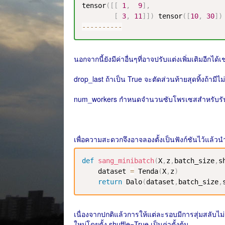
tensor
(
[
[
1
,
9
]
,
[
3
,
11
]
]
)
 tensor
(
[
10
,
30
]
)
-
-
-
-
-
-
-
-
-
-
นอกจากนี้ยังมีค่าอื่นๆที่อาจปรับแต่งเพิ่มเติมอีกได้เ
drop_last ถ้าเป็น True จะตัดส่วนท้ายสุดทิ้งถ้าม
num_workers กำหนดจำนวนซับโพรเซสสำหรับรั
เพื่อความสะดวกจึงอาจลองตั้งเป็นฟังก์ชันไว้แล้วน
def
sang_minibatch
(
X
,
z
,
batch_size
,
s
    dataset 
=
 Tenda
(
X
,
z
)
return
 Dalo
(
dataset
,
batch_size
,
เนื่องจากปกติแล้วการให้แต่ละรอบมีการสุ่มสลับไม่เหม
ใหม่โดยตั้ง shuffle=True เป็นค่าตั้งต้น