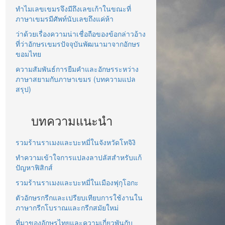
ทำไมเลขเขมรจึงมีถึงเลขเก้าในขณะที่
ภาษาเขมรมีศัพท์นับเลขถึงแค่ห้า
ว่าด้วยเรื่องความน่าเชื่อถือของข้อกล่าวอ้าง
ที่ว่าอักษรเขมรปัจจุบันพัฒนามาจากอักษร
ขอมไทย
ความสัมพันธ์การยืมคำและอักษรระหว่าง
ภาษาสยามกับภาษาเขมร (บทความแปล
สรุป)
บทความแนะนำ
รวมร้านราเมงและบะหมี่ในจังหวัดโทจิงิ
ทำความเข้าใจการแปลงลาปลัสสำหรับแก้
ปัญหาฟิสิกส์
รวมร้านราเมงและบะหมี่ในเมืองฟุกุโอกะ
ตัวอักษรกรีกและเปรียบเทียบการใช้งานใน
ภาษากรีกโบราณและกรีกสมัยใหม่
ที่มาของอักษรไทยและความเกี่ยวพันกับ