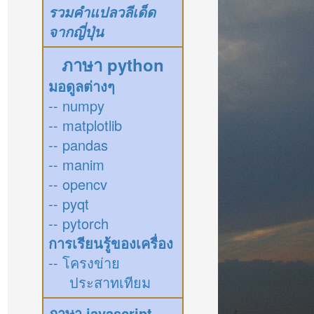
รวมคำแปลวลีเด็ด
จากญี่ปุ่น
ภาษา python
มอดูลต่างๆ
-- numpy
-- matplotlib
-- pandas
-- manim
-- opencv
-- pyqt
-- pytorch
การเรียนรู้ของเครื่อง
-- โครงข่าย
ประสาทเทียม
ภาษา javascript