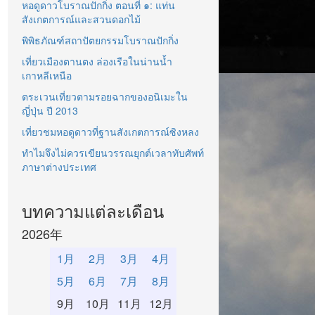
หอดูดาวโบราณปักกิ่ง ตอนที่ ๑: แท่น
สังเกตการณ์และสวนดอกไม้
พิพิธภัณฑ์สถาปัตยกรรมโบราณปักกิ่ง
เที่ยวเมืองตานตง ล่องเรือในน่านน้ำ
เกาหลีเหนือ
ตระเวนเที่ยวตามรอยฉากของอนิเมะใน
ญี่ปุ่น ปี 2013
เที่ยวชมหอดูดาวที่ฐานสังเกตการณ์ซิงหลง
ทำไมจึงไม่ควรเขียนวรรณยุกต์เวลาทับศัพท์
ภาษาต่างประเทศ
บทความแต่ละเดือน
2026年
1月
2月
3月
4月
5月
6月
7月
8月
9月
10月
11月
12月