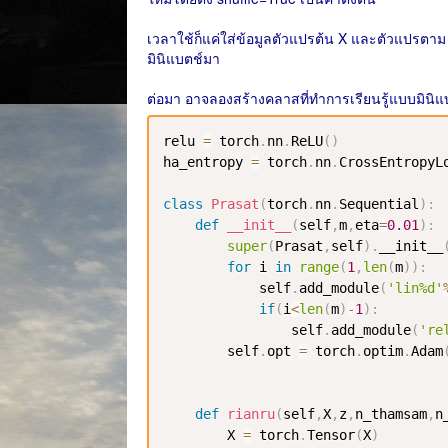
เวลาใช้ก็แค่ใส่ข้อมูลตัวแปรต้น X และตัวแปรตาม 
มินิแบตช์มา
ต่อมา อาจลองสร้างคลาสที่ทำการเรียนรู้แบบมินิแบต
relu 
=
 torch
.
nn
.
ReLU
(
)
ha_entropy 
=
 torch
.
nn
.
CrossEntropyL
class
Prasat
(
torch
.
nn
.
Sequential
)
:
def
__init__
(
self
,
m
,
eta
=
0.01
)
:
super
(
Prasat
,
self
)
.
__init__
for
 i 
in
range
(
1
,
len
(
m
)
)
:
            self
.
add_module
(
'lin%d'
if
(
i
<
len
(
m
)
-
1
)
:
                self
.
add_module
(
're
        self
.
opt 
=
 torch
.
optim
.
Adam
def
rianru
(
self
,
X
,
z
,
n_thamsam
,
n
        X 
=
 torch
.
Tensor
(
X
)