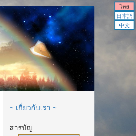
ไทย
日本語
中文
~ เกี่ยวกับเรา ~
สารบัญ