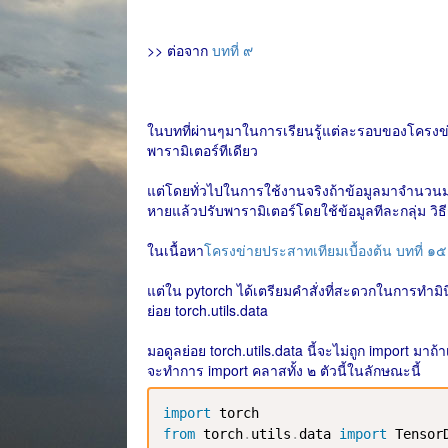
>> ต่อจาก
บทที่ ๙
ในบทที่ผ่านๆมาในการเรียนรู้แต่ละรอบของโครงข่า
พารามิเตอร์ทีเดียว
แต่โดยทั่วไปในการใช้งานจริงถ้าข้อมูลมาจำนวนมาก
หายแล้วปรับพารามิเตอร์โดยใช้ข้อมูลทีละกลุ่ม วิธ
ในเนื้อหา
โครงข่ายประสาทเทียมเบื้องต้น บทที่ ๑๕
แต่ใน pytorch ได้เตรียมคำสั่งที่สะดวกในการทำม
ย่อย torch.utils.data
มอดูลย่อย torch.utils.data นี้จะไม่ถูก import มาถ้
จะทำการ import คลาสทั้ง ๒ ตัวนี้ในลักษณะนี้
import
from
 torch
.
utils
.
data 
import
 Tensor