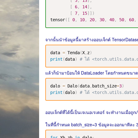
[
5
,
13
]
,
[
6
,
14
]
,
[
7
,
15
]
]
)
tensor
(
[
0
,
10
,
20
,
30
,
40
,
50
,
60
,
จากนั้นนำข้อมูลนี้มาสร้างออบเจ็กต์ TensorDatas
data 
=
 Tenda
(
X
,
z
)
print
(
data
)
# ได้ <torch.utils.data
แล้วก็นำมาป้อนให้ DataLoader โดยกำหนดขนาดมิ
dalo 
=
 Dalo
(
data
,
batch_size
=
3
)
print
(
dalo
)
# ได้ <torch.utils.data
ออบเจ็กต์ที่ได้นี้เป็นเจเนอเรเตอร์ จะทำงานเมื่อถ
ในที่นี้กำหนด batch_size=3 ข้อมูลจะออกมาทีละ 3
for
 Xb
,
zb 
in
 dalo
: