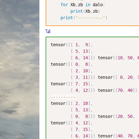
for
 Xb
,
zb 
in
 dalo
:
print
(
Xb
,
zb
)
print
(
'----------'
)
ได้
tensor
(
[
[
1
,
9
]
,
[
5
,
13
]
,
[
6
,
14
]
]
)
 tensor
(
[
10
,
50
,
tensor
(
[
[
0
,
8
]
,
[
2
,
10
]
,
[
3
,
11
]
]
)
 tensor
(
[
0
,
20
,
tensor
(
[
[
7
,
15
]
,
[
4
,
12
]
]
)
 tensor
(
[
70
,
40
]
)
-
-
-
-
-
-
-
-
-
-
tensor
(
[
[
2
,
10
]
,
[
5
,
13
]
,
[
0
,
8
]
]
)
 tensor
(
[
20
,
50
,
tensor
(
[
[
4
,
12
]
,
[
7
,
15
]
,
[
6
,
14
]
]
)
 tensor
(
[
40
,
70
,