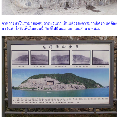
ภาพถ่ายพาโนรามาของหมู่ถ้ำตะวันตก เห็นแล้วอลังการมากทีเดียว แต่ต้อง
มาวันฟ้าใสจึงเห็นได้แบบนี้ วันที่ไปนี่หมอกหนาเลยลำบากหน่อย