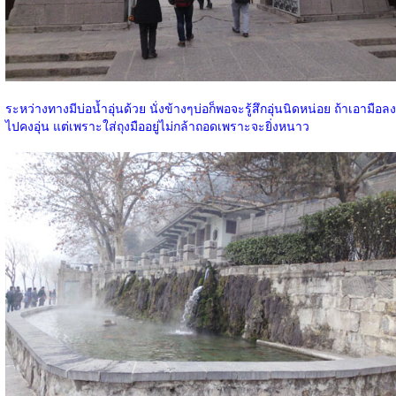
ระหว่างทางมีบ่อน้ำอุ่นด้วย นั่งข้างๆบ่อก็พอจะรู้สึกอุ่นนิดหน่อย ถ้าเอามือลง
ไปคงอุ่น แต่เพราะใส่ถุงมืออยู่ไม่กล้าถอดเพราะจะยิ่งหนาว