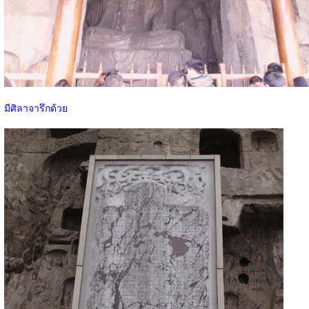
มีศิลาจารึกด้วย