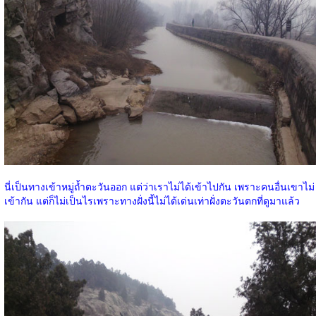
นี่เป็นทางเข้าหมู่ถ้ำตะวันออก แต่ว่าเราไม่ได้เข้าไปกัน เพราะคนอื่นเขาไม่
เข้ากัน แต่ก็ไม่เป็นไรเพราะทางฝั่งนี้ไม่ได้เด่นเท่าฝั่งตะวันตกที่ดูมาแล้ว