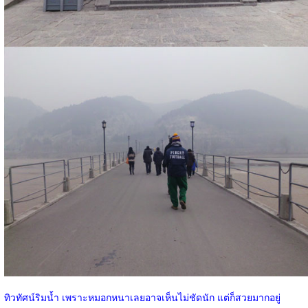
ทิวทัศน์ริมน้ำ เพราะหมอกหนาเลยอาจเห็นไม่ชัดนัก แต่ก็สวยมากอยู่