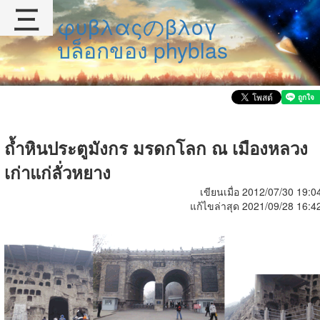
三
φυβλαςのβλογ
บล็อกของ phyblas
ถ้ำหินประตูมังกร มรดกโลก ณ เมืองหลวง
เก่าแก่ลั่วหยาง
เขียนเมื่อ 2012/07/30 19:0
แก้ไขล่าสุด 2021/09/28 16:4