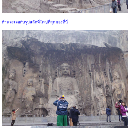
ด้านจะเจอกับรูปสลักที่ใหญ่ที่สุดของที่นี่