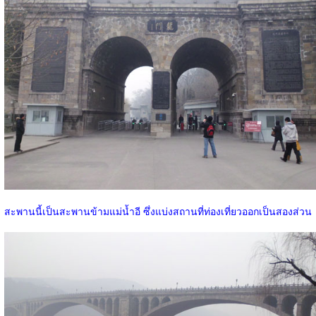
สะพานนี้เป็นสะพานข้ามแม่น้ำอี ซึ่งแบ่งสถานที่ท่องเที่ยวออกเป็นสองส่วน