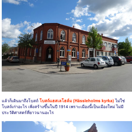
แล้วก็เดินมาถึงโบสถ์
โบสถ์แฮสเลโฮล์ม (Hässleholms kyrka)
ไม่ใช่
โบสถ์เก่าอะไร เพิ่งสร้างขึ้นในปี 1914 เพราะเมืองนี้เป็นเมืองใหม่ ไม่มี
ประวัติศาสตร์ที่ยาวนานอะไร