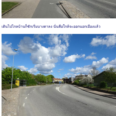
เดินไปไกลบ้านก็ชักเริ่มบางตาลง นั่นคือใกล้จะออกนอกเมืองแล้ว