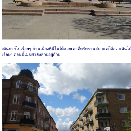
เดินถ่ายไปเรื่อยๆ บ้านเมืองที่นี่ไม่ได้สวยเท่าที่คริครานสตาแต่ก็ถือว่าเดินได
เรื่อยๆ ตอนนี้เมฆกำลังสวยอยู่ด้วย