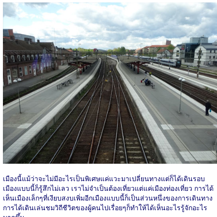
เมืองนี้แม้ว่าจะไม่มีอะไรเป็นพิเศษแค่แวะมาเปลี่ยนทางแต่ก็ได้เดินรอบ
เมืองแบบนี้ก็รู้สึกไม่เลว เราไม่จำเป็นต้องเที่ยวแต่แค่เมืองท่องเที่ยว การได้
เห็นเมืองเล็กๆที่เงียบสงบเพิ่มอีกเมืองแบบนี้ก็เป็นส่วนหนึ่งของการเดินทาง
การได้เดินเล่นชมวิถีชีวิตของผู้คนไปเรื่อยๆก็ทำให้ได้เห็นอะไรรู้จักอะไร