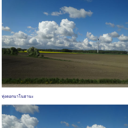
ทุ่งดอกนาโนฮานะ