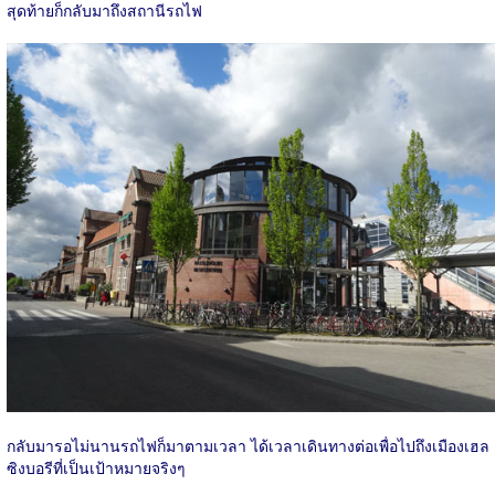
สุดท้ายก็กลับมาถึงสถานีรถไฟ
กลับมารอไม่นานรถไฟก็มาตามเวลา ได้เวลาเดินทางต่อเพื่อไปถึงเมืองเฮล
ซิงบอรีที่เป็นเป้าหมายจริงๆ