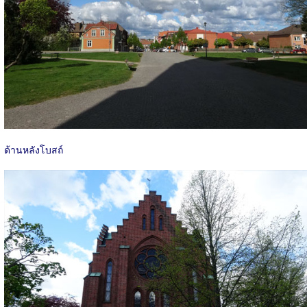
ด้านหลังโบสถ์