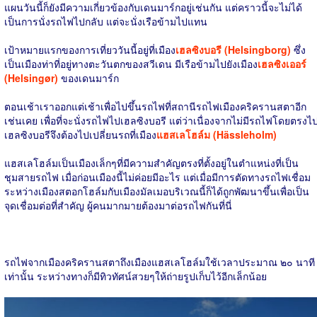
แผนวันนี้ก็ยังมีความเกี่ยวข้องกับเดนมาร์กอยู่เช่นกัน แต่คราวนี้จะไม่ได้
เป็นการนั่งรถไฟไปกลับ แต่จะนั่งเรือข้ามไปแทน
เป้าหมายแรกของการเที่ยววันนี้อยู่ที่เมือง
เฮลซิงบอรี (Helsingborg)
ซึ่ง
เป็นเมืองท่าที่อยู่ทางตะวันตกของสวีเดน มีเรือข้ามไปยังเมือง
เฮลซิงเออร์
(Helsingør)
ของเดนมาร์ก
ตอนเช้าเราออกแต่เช้าเพื่อไปขึ้นรถไฟที่สถานีรถไฟเมืองคริครานสตาอีก
เช่นเคย เพื่อที่จะนั่งรถไฟไปเฮลซิงบอรี แต่ว่าเนื่องจากไม่มีรถไฟโดยตรงไ
เฮลซิงบอรีจึงต้องไปเปลี่ยนรถที่เมือง
แฮสเลโฮล์ม (Hässleholm)
แฮสเลโฮล์มเป็นเมืองเล็กๆที่มีความสำคัญตรงที่ตั้งอยู่ในตำแหน่งที่เป็น
ชุมสายรถไฟ เมื่อก่อนเมืองนี้ไม่ค่อยมีอะไร แต่เมื่อมีการตัดทางรถไฟเชื่อม
ระหว่างเมืองสตอกโฮล์มกับเมืองมัลเมอบริเวณนี้ก็ได้ถูกพัฒนาขึ้นเพื่อเป็น
จุดเชื่อมต่อที่สำคัญ ผู้คนมากมายต้องมาต่อรถไฟกันที่นี่
รถไฟจากเมืองคริครานสตาถึงเมืองแฮสเลโฮล์มใช้เวลาประมาณ ๒๐ นาที
เท่านั้น ระหว่างทางก็มีทิวทัศน์สวยๆให้ถ่ายรูปเก็บไว้อีกเล็กน้อย