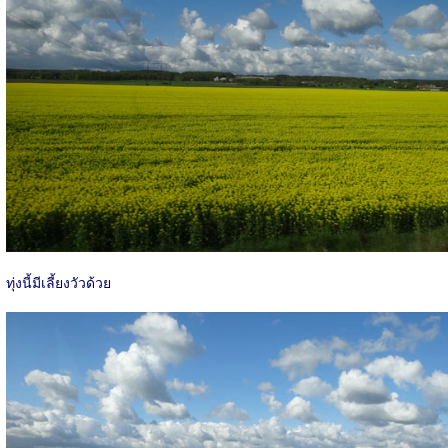
ทุ่งนี้มีเลี้ยงวัวด้วย