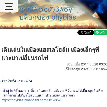
三
φυβλαςのβλογ
บล็อกของ phyblas
เดินเล่นในเมืองแฮสเลโฮล์ม เมืองเล็กๆที่
แวะมาเปลี่ยนรถไฟ
เขียนเมื่อ 2014/05/28 03:0
แก้ไขล่าสุด 2021/09/28 16:4
#อาทิตย์ 4 พ.ค. 2014
เข้าสู่วันที่สี่ของการเที่ยวสวีเดนแล้ว หลังจากที่วันก่อนไปเที่ยวลุนด์เสร็จ
แล้วก็ข้ามไปเที่ยวโคเปนเฮเกนประเทศเดนมาร์กมา
https://phyblas.hinaboshi.com/20140526