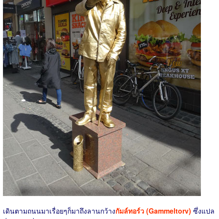
เดินตามถนนมาเรื่อยๆก็มาถึงลานกว้าง
กัมล์ทอร์ว (Gammeltorv)
ซึ่งแปล