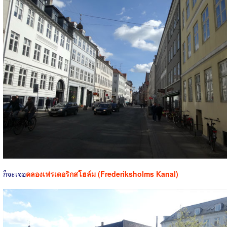
ก็จะเจอ
คลองเฟรเดอริกสโฮล์ม (Frederiksholms Kanal)