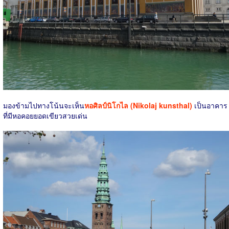
มองข้ามไปทางโน้นจะเห็น
หอศิลป์นิโกไล (Nikolaj kunsthal)
เป็นอาคาร
ที่มีหอคอยยอดเขียวสวยเด่น