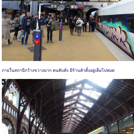
ภายในสถานีกว้างขวางมาก คนคับคั่ง มีร้านค้าตั้งอยู่เต็มไปหมด