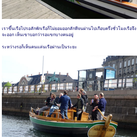
เราขึ้นเรือไปรอสักพักเรือก็ไม่ยอมออกสักทีจนผ่านไปเกือบครึ่งชั่วโมงเรือจึง
จะออก เห็นเขาบอกว่ารอแขกบางคนอยู่
ระหว่างรอก็เห็นคนแล่นเรือผ่านเป็นระยะ