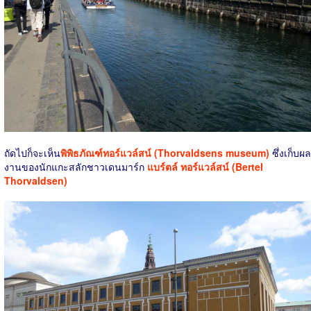
ถัดไปก็จะเห็น
พิพิธภัณฑ์ทอร์แวล์สน์ (Thorvaldsens museum)
ซึ่งเก็บผล
งานของนักแกะสลักชาวเดนมาร์ก
แบร์ตล์ ทอร์แวล์สน์ (Bertel
Thorvaldsen)