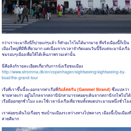
กว่าเราจะมาถึงนี่ก็บ่ายแก่ๆแล้ว ก็ทำอะไรไม่ได้มากมาย ที่จริงเมืองนี้ก็เป็น
เมืองใหญ่ที่มีที่เที่ยวมาก แต่เนื่องจากเวลาจำกัดแผนวันนี้จึงแค่จะมานั่งเรือ
ชมรอบๆเมืองเพื่อให้ได้เห็นภาพรวมเท่านั้น
นี่คือลิงก์รายละเอียดเกี่ยวกับการนั่งเรือชมเมือง
http://www.stromma.dk/en/copenhagen/sightseeing/sightseeing-by-
boat/the-grand-tour
เรือที่เราขึ้นนี้จะออกจากท่าเรือที่
กัมล์สตรัน (Gammel Strand)
ซึ่งแปลว่า
ชายหาดเก่า อยู่ไม่ไกลจากสถานีนักสามารถค่อยๆเดินจากสถานีรถไฟไปได้
เรือมีออกทุกชั่วโมง และใช้เวลานั่งเรือเที่ยวชมทั้งหมดประมาณหนึ่งชั่วโม
เราค่อยๆเดินไปเรื่อยๆ ชมบ้่านเมืองระหว่างทางไปพลางๆ เมืองนี้เป็นเมืองที
สวยดีมาก