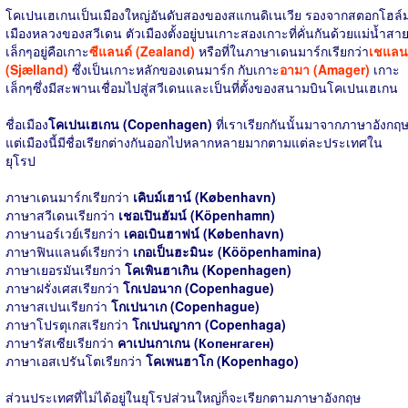
โคเปนเฮเกนเป็นเมืองใหญ่อันดับสองของสแกนดิเนเวีย รองจากสตอกโฮล์
เมืองหลวงของสวีเดน ตัวเมืองตั้งอยู่บนเกาะสองเกาะที่คั่นกันด้วยแม่น้ำสา
เล็กๆอยู่คือเกาะ
ซีแลนด์ (Zealand)
หรือที่ในภาษาเดนมาร์กเรียกว่า
เชแลน
(Sjælland)
ซึ่งเป็นเกาะหลักของเดนมาร์ก กับเกาะ
อามา (Amager)
เกาะ
เล็กๆซึ่งมีสะพานเชื่อมไปสู่สวีเดนและเป็นที่ตั้งของสนามบินโคเปนเฮเกน
ชื่อเมือง
โคเปนเฮเกน (Copenhagen)
ที่เราเรียกกันนั้นมาจากภาษาอังกฤ
แต่เมืองนี้มีชื่อเรียกต่างกันออกไปหลากหลายมากตามแต่ละประเทศใน
ยุโรป
ภาษาเดนมาร์กเรียกว่า
เคิบม์เฮาน์ (København)
ภาษาสวีเดนเรียกว่า
เชอเปินฮัมน์ (Köpenhamn)
ภาษานอร์เวย์เรียกว่า
เคอเบินฮาฟน์ (København)
ภาษาฟินแลนด์เรียกว่า
เกอเป็นฮะมินะ (Kööpenhamina)
ภาษาเยอรมันเรียกว่า
โคเพินฮาเกิน (Kopenhagen)
ภาษาฝรั่งเศสเรียกว่า
โกเปอนาก (Copenhague)
ภาษาสเปนเรียกว่า
โกเปนาเก (Copenhague)
ภาษาโปรตุเกสเรียกว่า
โกเปนญากา (Copenhaga)
ภาษารัสเซียเรียกว่า
คาเปนกาเกน (Копенгаген)
ภาษาเอสเปรันโตเรียกว่า
โคเพนฮาโก (Kopenhago)
ส่วนประเทศที่ไม่ได้อยู่ในยุโรปส่วนใหญ่ก็จะเรียกตามภาษาอังกฤษ