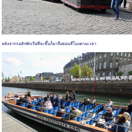
หลังจากรอสักพักเรือที่จะขึ้นก็มาถึงตอนสี่โมงตามเวลา