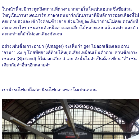
ในหน้านี้จะมีการพูดถึงสถานที่ต่างๆมากมายในโคเปนเฮเกนซึ่งชื่อส่วน
ใหญ่เป็นภาษาเดนมาร์ก ภาษาเดนมาร์กเป็นภาษาที่มีหลักการออกเสียงที่ไม่
ค่อยตายตัวและเข้าใจค่อนข้างยาก ส่วนใหญ่จะเห็นว่าอ่านไม่ค่อยตรงกับที่
สะกดเท่าไหร่ เช่นสระตัวหนึ่งอาจออกเสียงได้หลายแบบแล้วแต่คำ และตัว
สะกดท้ายก็มักไม่ออกเสียงชัดเจน
อย่างเช่นชื่อเกาะอามา (Amager) จะเห็นว่า ger ไม่ออกเสียงเลย อ่าน
"อามา" เฉยๆ โดยที่พยางค์ท้ายให้หยุดเสียงเหมือนเป็นคำตาย ส่วนชื่อเกาะ
เชแลน (Sjælland) ก็ไม่ออกเสียง d เลย ดังนั้นไม่จำเป็นต้องเขียน "ด์" เช่น
เดียวกับคำอื่นๆอีกหลายคำ
เรานั่งรถไฟมาถึงสถานีรถไฟกลางของโคเปนเฮเกน