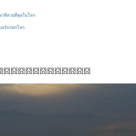
ษาที่สวยที่สุดในโลก
นบอร์มรดกโลก
囧囧囧囧囧囧囧囧囧囧囧囧囧