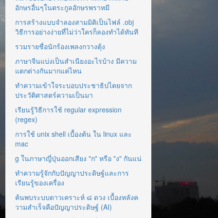
อักษรอื่นๆในตระกูลอักษรพราหมี
การสร้างแบบจำลองสามมิติเป็นไฟล์ .obj
วิธีการอย่างง่ายที่ไม่ว่าใครก็ลองทำได้ทันที
รวมรายชื่อนักร้องเพลงกวางตุ้ง
ภาษาจีนแบ่งเป็นสำเนียงอะไรบ้าง มีความ
แตกต่างกันมากแค่ไหน
ทำความเข้าใจระบอบประชาธิปไตยจาก
ประวัติศาสตร์ความเป็นมา
เรียนรู้วิธีการใช้ regular expression
(regex)
การใช้ unix shell เบื้องต้น ใน linux และ
mac
g ในภาษาญี่ปุ่นออกเสียง "ก" หรือ "ง" กันแน่
ทำความรู้จักกับปัญญาประดิษฐ์และการ
เรียนรู้ของเครื่อง
ค้นพบระบบดาวเคราะห์ ๘ ดวง เบื้องหลังค
วามสำเร็จคือปัญญาประดิษฐ์ (AI)