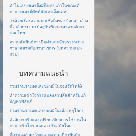
ทำไมเลขเขมรจึงมีถึงเลขเก้าในขณะที่
ภาษาเขมรมีศัพท์นับเลขถึงแค่ห้า
ว่าด้วยเรื่องความน่าเชื่อถือของข้อกล่าวอ้าง
ที่ว่าอักษรเขมรปัจจุบันพัฒนามาจากอักษร
ขอมไทย
ความสัมพันธ์การยืมคำและอักษรระหว่าง
ภาษาสยามกับภาษาเขมร (บทความแปล
สรุป)
บทความแนะนำ
รวมร้านราเมงและบะหมี่ในจังหวัดโทจิงิ
ทำความเข้าใจการแปลงลาปลัสสำหรับแก้
ปัญหาฟิสิกส์
รวมร้านราเมงและบะหมี่ในเมืองฟุกุโอกะ
ตัวอักษรกรีกและเปรียบเทียบการใช้งานใน
ภาษากรีกโบราณและกรีกสมัยใหม่
ที่มาของอักษรไทยและความเกี่ยวพันกับ