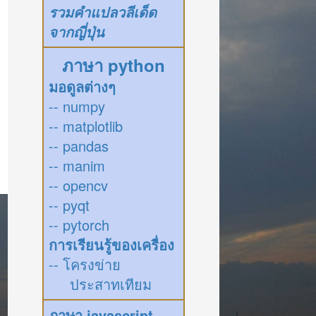
รวมคำแปลวลีเด็ด
จากญี่ปุ่น
ภาษา python
มอดูลต่างๆ
-- numpy
-- matplotlib
-- pandas
-- manim
-- opencv
-- pyqt
-- pytorch
การเรียนรู้ของเครื่อง
-- โครงข่าย
ประสาทเทียม
ภาษา javascript