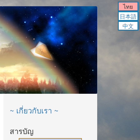
ไทย
日本語
中文
~ เกี่ยวกับเรา ~
สารบัญ