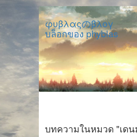
φυβλαςのβλογ
บล็อกของ phyblas
บทความในหมวด "เดนม