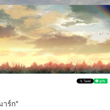
าร์ก"