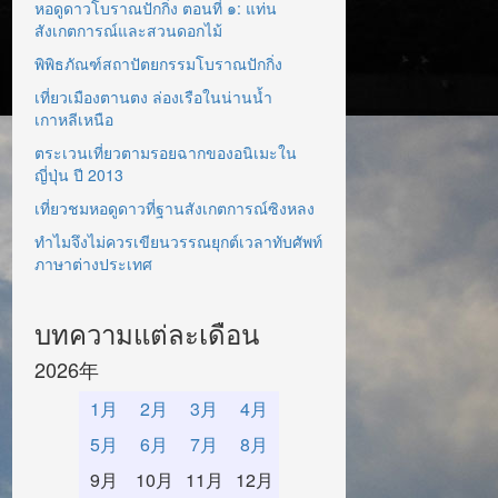
หอดูดาวโบราณปักกิ่ง ตอนที่ ๑: แท่น
สังเกตการณ์และสวนดอกไม้
พิพิธภัณฑ์สถาปัตยกรรมโบราณปักกิ่ง
เที่ยวเมืองตานตง ล่องเรือในน่านน้ำ
เกาหลีเหนือ
ตระเวนเที่ยวตามรอยฉากของอนิเมะใน
ญี่ปุ่น ปี 2013
เที่ยวชมหอดูดาวที่ฐานสังเกตการณ์ซิงหลง
ทำไมจึงไม่ควรเขียนวรรณยุกต์เวลาทับศัพท์
ภาษาต่างประเทศ
บทความแต่ละเดือน
2026年
1月
2月
3月
4月
5月
6月
7月
8月
9月
10月
11月
12月