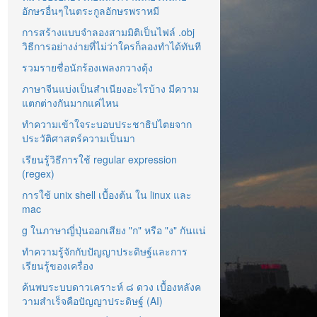
อักษรอื่นๆในตระกูลอักษรพราหมี
การสร้างแบบจำลองสามมิติเป็นไฟล์ .obj
วิธีการอย่างง่ายที่ไม่ว่าใครก็ลองทำได้ทันที
รวมรายชื่อนักร้องเพลงกวางตุ้ง
ภาษาจีนแบ่งเป็นสำเนียงอะไรบ้าง มีความ
แตกต่างกันมากแค่ไหน
ทำความเข้าใจระบอบประชาธิปไตยจาก
ประวัติศาสตร์ความเป็นมา
เรียนรู้วิธีการใช้ regular expression
(regex)
การใช้ unix shell เบื้องต้น ใน linux และ
mac
g ในภาษาญี่ปุ่นออกเสียง "ก" หรือ "ง" กันแน่
ทำความรู้จักกับปัญญาประดิษฐ์และการ
เรียนรู้ของเครื่อง
ค้นพบระบบดาวเคราะห์ ๘ ดวง เบื้องหลังค
วามสำเร็จคือปัญญาประดิษฐ์ (AI)