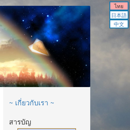
ไทย
日本語
中文
~ เกี่ยวกับเรา ~
สารบัญ