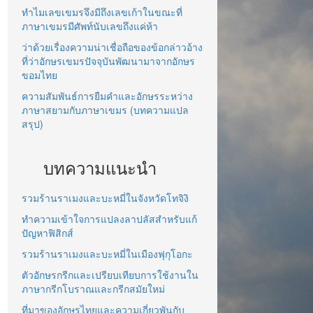
ทำไมเลขเขมรจึงมีถึงเลขเก้าในขณะที่
ภาษาเขมรมีศัพท์นับเลขถึงแค่ห้า
ว่าด้วยเรื่องความน่าเชื่อถือของข้อกล่าวอ้าง
ที่ว่าอักษรเขมรปัจจุบันพัฒนามาจากอักษร
ขอมไทย
ความสัมพันธ์การยืมคำและอักษรระหว่าง
ภาษาสยามกับภาษาเขมร (บทความแปล
สรุป)
บทความแนะนำ
รวมร้านราเมงและบะหมี่ในจังหวัดโทจิงิ
ทำความเข้าใจการแปลงลาปลัสสำหรับแก้
ปัญหาฟิสิกส์
รวมร้านราเมงและบะหมี่ในเมืองฟุกุโอกะ
ตัวอักษรกรีกและเปรียบเทียบการใช้งานใน
ภาษากรีกโบราณและกรีกสมัยใหม่
ที่มาของอักษรไทยและความเกี่ยวพันกับ