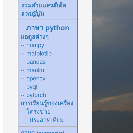
รวมคำแปลวลีเด็ด
จากญี่ปุ่น
ภาษา python
มอดูลต่างๆ
-- numpy
-- matplotlib
-- pandas
-- manim
-- opencv
-- pyqt
-- pytorch
การเรียนรู้ของเครื่อง
-- โครงข่าย
ประสาทเทียม
ภาษา javascript