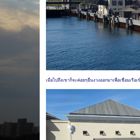
เมื่อไปถึงเขาก็จะค่อยๆยื่นงวงออกมาเพื่อเชื่อมเรือเข