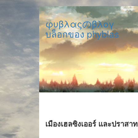
φυβλαςのβλογ
บล็อกของ phyblas
เมืองเฮลซิงเออร์ และปราส