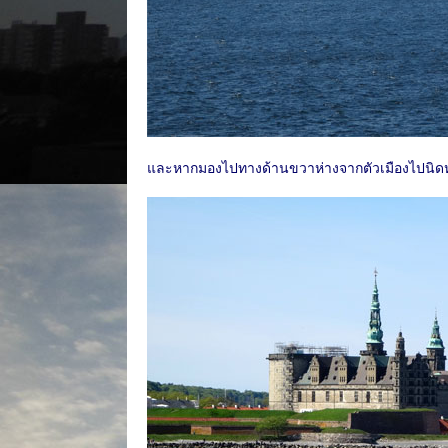
และหากมองไปทางด้านขวาห่างจากตัวเมืองไปนิด