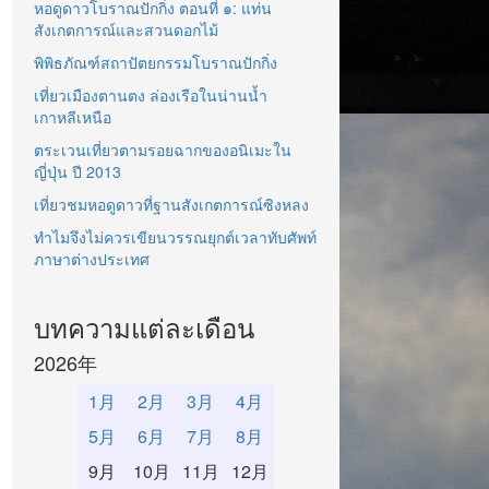
หอดูดาวโบราณปักกิ่ง ตอนที่ ๑: แท่น
สังเกตการณ์และสวนดอกไม้
พิพิธภัณฑ์สถาปัตยกรรมโบราณปักกิ่ง
เที่ยวเมืองตานตง ล่องเรือในน่านน้ำ
เกาหลีเหนือ
ตระเวนเที่ยวตามรอยฉากของอนิเมะใน
ญี่ปุ่น ปี 2013
เที่ยวชมหอดูดาวที่ฐานสังเกตการณ์ซิงหลง
ทำไมจึงไม่ควรเขียนวรรณยุกต์เวลาทับศัพท์
ภาษาต่างประเทศ
บทความแต่ละเดือน
2026年
1月
2月
3月
4月
5月
6月
7月
8月
9月
10月
11月
12月