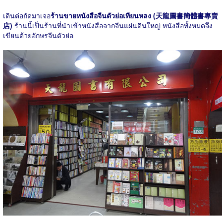
เดินต่อถัดมาเจอ
ร้านขายหนังสือจีนตัวย่อเทียนหลง (天龍圖書簡體書專賣
店)
ร้านนี้เป็นร้านที่นำเข้าหนังสือจากจีนแผ่นดินใหญ่ หนังสือทั้งหมดจึง
เขียนด้วยอักษรจีนตัวย่อ