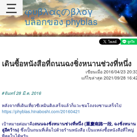
三
φυβλαςのβλογ
บล็อกของ phyblas
เดินซื้อหนังสือที่ถนนฉงชิ่งหนานช่วงที่หนึ่ง
เขียนเมื่อ 2016/04/23 20:3
แก้ไขล่าสุด 2021/09/28 16:4
#จันทร์ 28 มี.ค. 2016
หลังจากที่เดินเที่ยวซีเหมินติงเสร็จแล้วก็แวะชมโถงจงซานเสร็จไป
https://phyblas.hinaboshi.com/20160421
เป้าหมายต่อมาคือ
ถนนฉงชิ่งหนานช่วงที่หนึ่ง (重慶南路一段, ฉงชิ่งหนาน
ลู่อีตว้าน)
ซึ่งเป็นถนนที่เต็มไปด้วยร้านหนังสือ เป็นแหล่งซื้อหนังสือที่ใหญ่
ที่สุดในไต้หวัน