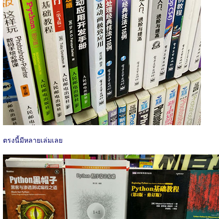
ตรงนี้มีหลายเล่มเลย