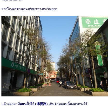
จากโถงจงซานตรงต่อมาทางตะวันออก
แล้วออกมาที่
ถนนปั๋วไอ้ (博愛路)
เดินตามถนนนี้ลงมาทางใต้