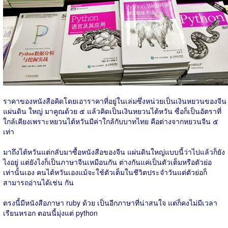
ราคาของหนังสือคิดโดยเอาราคาที่อยู่ในเล่มซึ่งหน่วยเป็นเงินหยวนของจีน
แผ่นดิน ใหญ่ มาคูณด้วย ๕ แล้วคิดเป็นเงินหยวนไต้หวัน ซื่อก็เป็นอัตราที่
ใกล้เคียงเพราะหยวนไต้หวันมีค่าใกล้กับบาทไทย คือต่างจากหยวนจีน ๕
เท่า
มาถึงไต้หวันแต่กลับมาซื้อหนังสือของจีน แผ่นดินใหญ่แบบนี้ว่าไปแล้วก็ยัง
ไงอยู่ แต่ยังไงก็เป็นภาษาจีนเหมือนกัน ต่างกันแค่เป็นตัวเต็มหรือตัวย่อ
เท่านั้นเอง คนไต้หวันเองแม้จะใช้ตัวเต็มในชีวิตประจำวันแต่ตัวย่อก็
สามารถอ่านได้เช่น กัน
ตรงนี้มีหนังสือภาษา ruby ด้วย เป็นอีกภาษาที่น่าสนใจ แต่ก็คงไม่มีเวลา
เรียนหรอก ตอนนี้มุ่งแต่ python