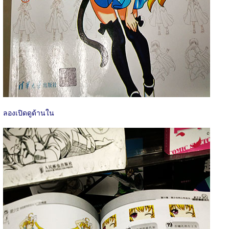
ลองเปิดดูด้านใน