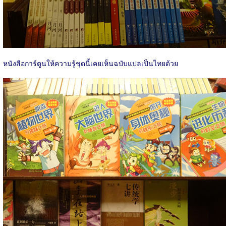
หนังสือการ์ตูนให้ความรู้ชุดนี้เคยเห็นฉบับแปลเป็นไทยด้วย