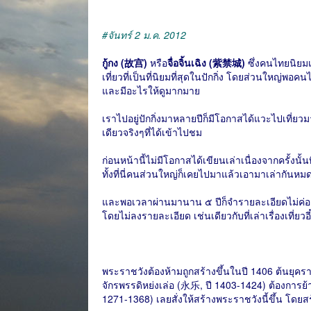
#จันทร์ 2 ม.ค. 2012
กู้กง (故宫)
หรือ
จื่อจิ้นเฉิง (紫禁城)
ซึ่งคนไทยนิยมเร
เที่ยวที่เป็นที่นิยมที่สุดในปักกิ่ง โดยส่วนใหญ่พอคน
และมีอะไรให้ดูมากมาย
เราไปอยู่ปักกิ่งมาหลายปีก็มีโอกาสได้แวะไปเที่ยวมาครั
เดียวจริงๆที่ได้เข้าไปชม
ก่อนหน้านี้ไม่มีโอกาสได้เขียนเล่าเนื่องจากครั้งน
ทั้งที่นี่คนส่วนใหญ่ก็เคยไปมาแล้วเอามาเล่ากันหม
และพอเวลาผ่านมานาน ๕ ปีก็จำรายละเอียดไม่ค่อยได
โดยไม่ลงรายละเอียด เช่นเดียวกับที่เล่าเรื่องเที่
พระราชวังต้องห้ามถูกสร้างขึ้นในปี 1406 ต้นยุครา
จักรพรรดิหย่งเล่อ (永乐, ปี 1403-1424) ต้องการย้
1271-1368) เลยสั่งให้สร้างพระราชวังนี้ขึ้น โดยส