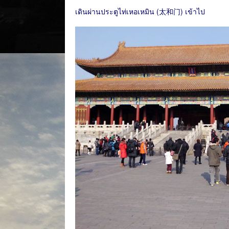
เดินผ่านประตูไท่เหอเหมิน (太和门) เข้าไป