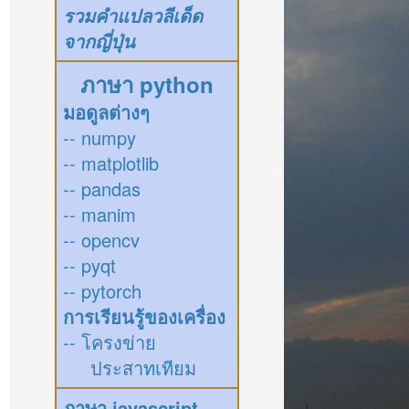
รวมคำแปลวลีเด็ด
จากญี่ปุ่น
ภาษา python
มอดูลต่างๆ
-- numpy
-- matplotlib
-- pandas
-- manim
-- opencv
-- pyqt
-- pytorch
การเรียนรู้ของเครื่อง
-- โครงข่าย
ประสาทเทียม
ภาษา javascript