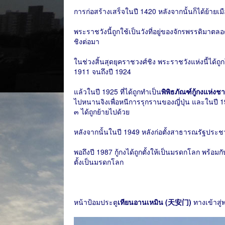
การก่อสร้างเสร็จในปี 1420 หลังจากนั้นก็ได้ย้ายเมือ
พระราชวังนี้ถูกใช้เป็นวังที่อยู่ของจักรพรรดิมาต
ชิงต่อมา
ในช่วงสิ้นสุดยุคราชวงศ์ชิง พระราชวังแห่งนี้ได้ถูกใ
1911 จนถึงปี 1924
แล้วในปี 1925 ที่ได้ถูกทำเป็น
พิพิธภัณฑ์กู้กงแ
ไปหนานจิงเพื่อหนีการรุกรานของญี่ปุ่น และในปี 
๓ ได้ถูกย้ายไปด้วย
หลังจากนั้นในปี 1949 หลังก่อตั้งสาธารณรัฐประชาชนจี
พอถึงปี 1987 กู้กงได้ถูกตั้งให้เป็นมรดกโลก พร้อมกั
ตั้งเป็นมรดกโลก
หน้าป้อมประตู
เทียนอานเหมิน (天安门)
ทางเข้าสู