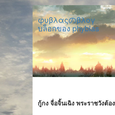
φυβλαςのβλογ
บล็อกของ phyblas
กู้กง จื่อจิ้นเฉิง พระราชวังต้อ