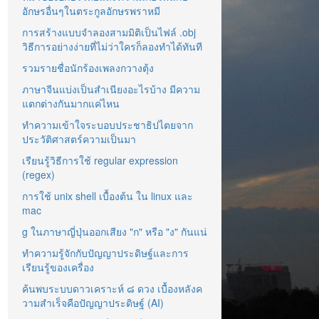
อักษรอื่นๆในตระกูลอักษรพราหมี
การสร้างแบบจำลองสามมิติเป็นไฟล์ .obj
วิธีการอย่างง่ายที่ไม่ว่าใครก็ลองทำได้ทันที
รวมรายชื่อนักร้องเพลงกวางตุ้ง
ภาษาจีนแบ่งเป็นสำเนียงอะไรบ้าง มีความ
แตกต่างกันมากแค่ไหน
ทำความเข้าใจระบอบประชาธิปไตยจาก
ประวัติศาสตร์ความเป็นมา
เรียนรู้วิธีการใช้ regular expression
(regex)
การใช้ unix shell เบื้องต้น ใน linux และ
mac
g ในภาษาญี่ปุ่นออกเสียง "ก" หรือ "ง" กันแน่
ทำความรู้จักกับปัญญาประดิษฐ์และการ
เรียนรู้ของเครื่อง
ค้นพบระบบดาวเคราะห์ ๘ ดวง เบื้องหลังค
วามสำเร็จคือปัญญาประดิษฐ์ (AI)