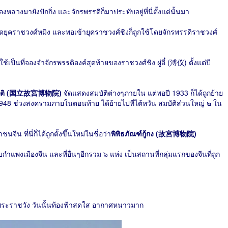
งหลวงมายังปักกิ่ง และจักรพรรดิก็มาประทับอยู่ที่นี่ตั้งแต่นั้นมา
ลอดยุคราชวงศ์หมิง และพอเข้ายุคราชวงศ์ชิงก็ถูกใช้โดยจักรพรรดิราชวงศ์
ช้เป็นที่จองจำจักรพรรดิองค์สุดท้ายของราชวงศ์ชิง ผู่อี๋ (溥仪) ตั้งแต่ปี
ห่งชาติ (国立故宮博物院)
จัดแสดงสมบัติต่างๆภายใน แต่พอปี 1933 ก็ได้ถูกย้าย
1948 ช่วงสงครามภายในตอนท้าย ได้ย้ายไปที่ไต้หวัน สมบัติส่วนใหญ่ ๒ ใน
น ที่นี่ก็ได้ถูกตั้งขึ้นใหม่ในชื่อว่า
พิพิธภัณฑ์กู้กง (故宮博物院)
บกำแพงเมืองจีน และที่อื่นๆอีกรวม ๖​ แห่ง เป็นสถานที่กลุ่มแรกของจีนที่ถูก
่พระราชวัง วันนั้นท้องฟ้าสดใส อากาศหนาวมาก