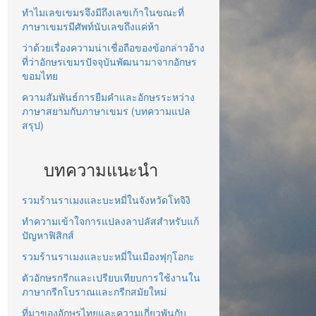
ทำไมเลขเขมรจึงมีถึงเลขเก้าในขณะที่
ภาษาเขมรมีศัพท์นับเลขถึงแค่ห้า
ว่าด้วยเรื่องความน่าเชื่อถือของข้อกล่าวอ้าง
ที่ว่าอักษรเขมรปัจจุบันพัฒนามาจากอักษร
ขอมไทย
ความสัมพันธ์การยืมคำและอักษรระหว่าง
ภาษาสยามกับภาษาเขมร (บทความแปล
สรุป)
บทความแนะนำ
รวมร้านราเมงและบะหมี่ในจังหวัดโทจิงิ
ทำความเข้าใจการแปลงลาปลัสสำหรับแก้
ปัญหาฟิสิกส์
รวมร้านราเมงและบะหมี่ในเมืองฟุกุโอกะ
ตัวอักษรกรีกและเปรียบเทียบการใช้งานใน
ภาษากรีกโบราณและกรีกสมัยใหม่
ที่มาของอักษรไทยและความเกี่ยวพันกับ