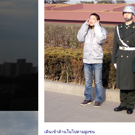
เดินเข้าด้านในไปตามฝูงชน