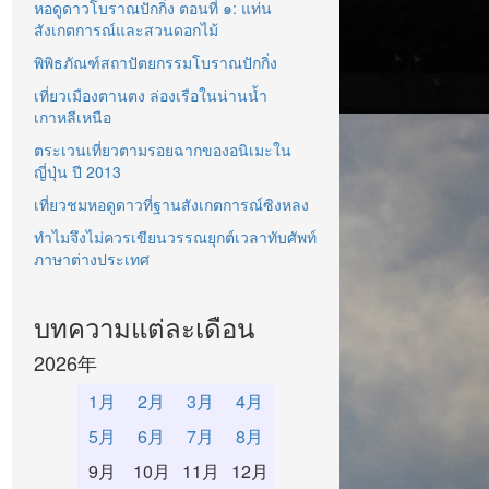
หอดูดาวโบราณปักกิ่ง ตอนที่ ๑: แท่น
สังเกตการณ์และสวนดอกไม้
พิพิธภัณฑ์สถาปัตยกรรมโบราณปักกิ่ง
เที่ยวเมืองตานตง ล่องเรือในน่านน้ำ
เกาหลีเหนือ
ตระเวนเที่ยวตามรอยฉากของอนิเมะใน
ญี่ปุ่น ปี 2013
เที่ยวชมหอดูดาวที่ฐานสังเกตการณ์ซิงหลง
ทำไมจึงไม่ควรเขียนวรรณยุกต์เวลาทับศัพท์
ภาษาต่างประเทศ
บทความแต่ละเดือน
2026年
1月
2月
3月
4月
5月
6月
7月
8月
9月
10月
11月
12月