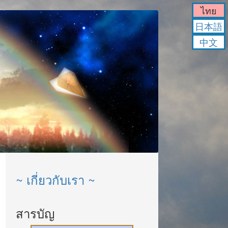
ไทย
日本語
中文
~ เกี่ยวกับเรา ~
สารบัญ