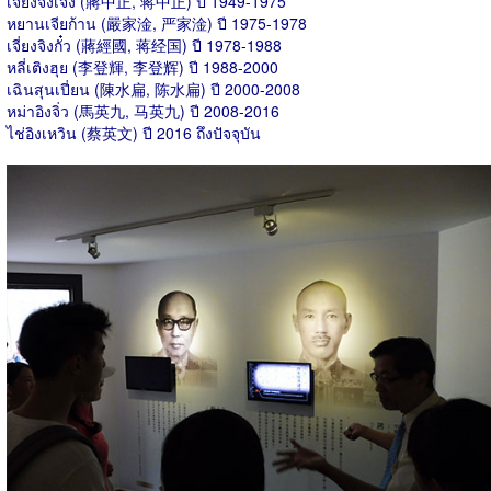
เจี่ยงจงเจิ้ง (蔣中正, 蒋中正) ปี 1949-1975
หยานเจียก้าน (嚴家淦, 严家淦) ปี 1975-1978
เจี่ยงจิงกั๋ว (蔣經國, 蒋经国) ปี 1978-1988
หลี่เติงฮุย (李登輝, 李登辉) ปี 1988-2000
เฉินสุนเปี่ยน (陳水扁, 陈水扁) ปี 2000-2008
หม่าอิงจิ่ว (馬英九, 马英九) ปี 2008-2016
ไช่อิงเหวิน (蔡英文) ปี 2016 ถึงปัจจุบัน