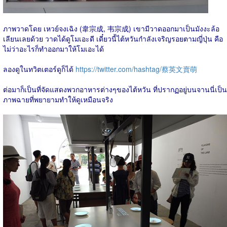
ภาพวาดโดย เหวย์จงเฉิง (韋宗成, 韦宗成) เขามีวาดออกมาเป็นมังงะล้อ
เลียนเลยด้วย วาดได้ดูโมเอะดี เดี๋ยวนี้ไต้หวันกำลังเจริญรอยตามญี่ปุ่น คือ
ไม่ว่าอะไรก็ทำออกมาให้โมเอะได้
ลองดูในทวิตเตอร์ดูก็ได้
https://twitter.com/hashtag/蔡英文賣萌
ต่อมาก็เป็นที่จัดแสดงพวกอาหารต่างๆของไต้หวัน ที่ปรากฏอยู่บนจานนี่เป็น
ภาพฉายที่พยายามทำให้ดูเหมือนจริง