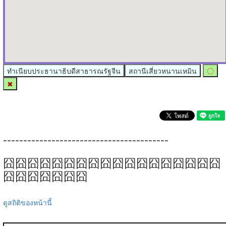
ทำเนียบประธานาธิบดีสาธารณรัฐจีน
สถานีเสี่ยวหนานเหมิน
〇
✖
-----------------------------------------
囧囧囧囧囧囧囧囧囧囧囧囧囧囧囧囧囧囧
囧囧囧囧囧囧囧
ดูสถิติของหน้านี้