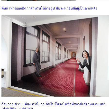
ที่หน้าทางออกมีฉากสำหรับให้ถ่ายรูป มีประนาธิบดีอยู่เป็นฉากหลัง
ก็จบการเข้าชมเพียงเท่านี้ เราเดินไปขึ้นรถไฟฟ้าที่สถานีเสี่ยวหนานเหมิน
(小南門站, 小南门站)