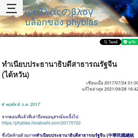
三
φυβλαςのβλογ
บล็อกของ phyblas
ทำเนียบประธานาธิบดีสาธารณรัฐจีน
(ไต้หวัน)
เขียนเมื่อ 2017/07/24 01:0
แก้ไขล่าสุด 2021/09/28 16:4
# พฤหัส 6 ก.ค. 2017
จากตอนที่แล้วที่เล่าถึงหออนุสรณ์จงเจิ้งไป
https://phyblas.hinaboshi.com/20170722
ซึ่งปิดท้ายด้วยภาพ
ทำเนียบประธานาธิบดีสาธารณรัฐจีน (中華民國總統