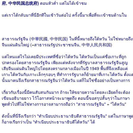
府, 中华民国总统府)
ตอนหัวค่ำ แต่ไม่ได้เข้าชม
แต่เราได้กลับมาที่นี่อีกทีในเช้าวันต่อไป ครั้งนี้มาเพื่อที่จะเข้าชมด้านใน
สาธารณรัฐจีน (中華民國, 中华民国) ในที่นี้หมายถึงใต้หวัน ไม่ใช่หมายถึง
จีนแผ่นดินใหญ่ (=สาธารณรัฐประชาชนจีน, 中华人民共和国)
แต่ไหนแต่ไรไม่เคยมีประเทศที่ชื่อว่าไต้หวัน ไต้หวันเป็นแค่ชื่อเกาะที่ถูก
ปกครองโดยสาธารณรัฐจีน เพียงแต่หลังจากที่รัฐบาลสาธารณรัฐจีนสูญ
เสียจีนแผ่นดินใหญ่ไปโดยสงครามกลางเมืองในปี 1949 พื้นที่จึงเหลือแค่
เกาะไต้หวันกับเกาะเล็กๆรอบๆ ที่ทำการรัฐบาลก็ย้ายมาที่เกาะไต้หวัน ตั้งแต
นั้นมาคนจึงเรียกสาธารณรัฐจีนว่าไต้หวัน แต่ก็ไม่ใช่ชื่ออย่างเป็นทางการ
เกี่ยวกับเรื่องนี้มีคนสับสนกันมาก ถ้าจะให้ขยายความโดยละเอียดก็จะต้อง
เขียนอธิบายยาว ไว้โอกาสหน้าจะมาพูดถึง ตอนนี้ขอสรุปสั้นๆว่าในภาษา
พูดทั่วไปที่ไม่ใช่ทางการอาจสามารถถือว่า "สาธารณรัฐจีน" = "ไต้หวัน"
ดังนั้นที่นี่จึงเรียกว่า "ทำเนียบประธานาธิบดีสาธารณรัฐจีน" แต่ในภาษาพู
ก็อาจเรียกว่าเป็น "ทำเนียบประธานาธิบดีไต้หวัน" ได้