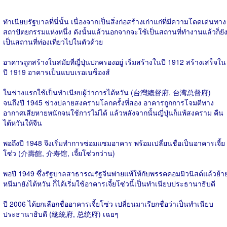
ทำเนียบรัฐบาลที่นี่นั้น เนื่องจากเป็นสิ่งก่อสร้างเก่าแก่ที่มีความโดดเด่นทาง
สถาปัตยกรรมแห่งหนึ่ง ดังนั้นแล้วนอกจากจะใช้เป็นสถานที่ทำงานแล้วก็ยั
เป็นสถานที่ท่องเที่ยวไปในตัวด้วย
อาคารถูกสร้างในสมัยที่ญี่ปุ่นปกครองอยู่ เริ่มสร้างในปี 1912 สร้างเสร็จใน
ปี 1919 อาคารเป็นแบบเรอเนซ็องส์
ในช่วงแรกใช้เป็นทำเนียบผู้ว่าการไต้หวัน (台灣總督府, 台湾总督府)
จนถึงปี 1945 ช่วงปลายสงครามโลกครั้งที่สอง อาคารถูกการโจมตีทาง
อากาศเสียหายหนักจนใช้การไม่ได้ แล้วหลังจากนั้นญี่ปุ่นก็แพ้สงคราม คืน
ไต้หวันให้จีน
พอถึงปี 1948 จึงเริ่มทำการซ่อมแซมอาคาร พร้อมเปลี่ยนชื่อเป็นอาคารเจี้ย
โซ่ว (介壽館, 介寿馆, เจี้ยโซ่วกว่าน)
พอปี 1949 ซึ่งรัฐบาลสาธารณรัฐจีนพ่ายแพ้ให้กับพรรคคอมมิวนิสต์แล้วย้า
หนีมายังไต้หวัน ก็ได้เริ่มใช้อาคารเจี้ยโซ่วนี้เป็นทำเนียบประธานาธิบดี
ปี 2006 ได้ยกเลือกชื่ออาคารเจี้ยโซ่ว เปลี่ยนมาเรียกชื่อว่าเป็นทำเนียบ
ประธานาธิบดี (總統府, 总统府) เฉยๆ