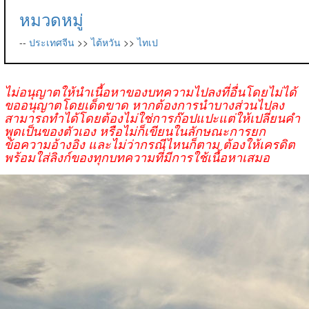
หมวดหมู่
--
ประเทศจีน
>>
ไต้หวัน
>>
ไทเป
ไม่อนุญาตให้นำเนื้อหาของบทความไปลงที่อื่นโดยไม่ได้
ขออนุญาตโดยเด็ดขาด หากต้องการนำบางส่วนไปลง
สามารถทำได้โดยต้องไม่ใช่การก๊อปแปะแต่ให้เปลี่ยนคำ
พูดเป็นของตัวเอง หรือไม่ก็เขียนในลักษณะการยก
ข้อความอ้างอิง และไม่ว่ากรณีไหนก็ตาม ต้องให้เครดิต
พร้อมใส่ลิงก์ของทุกบทความที่มีการใช้เนื้อหาเสมอ