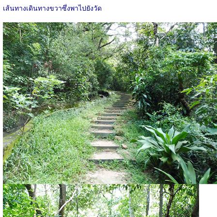
เส้นทางเดินทางขวาซึ่งพาไปยังวัด