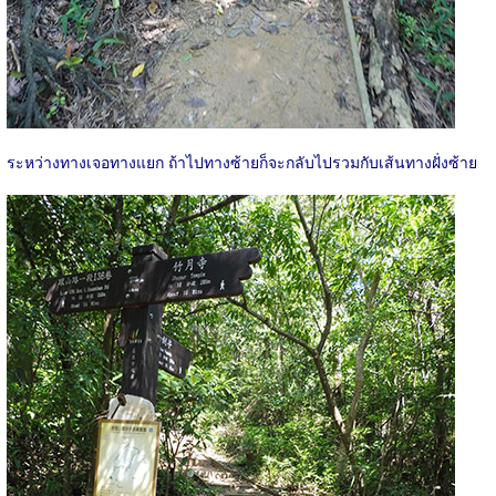
ระหว่างทางเจอทางแยก ถ้าไปทางซ้ายก็จะกลับไปรวมกับเส้นทางฝั่งซ้าย