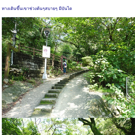
ทางเดินขึ้นเขาช่วงต้นๆสบายๆ มีบันได