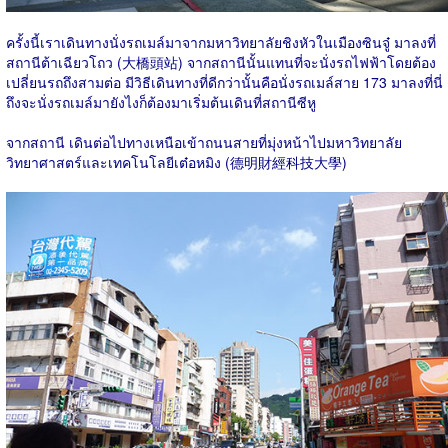
ครั้งนี้เราเดินทางนั่งรถเมล์มาจากมหาวิทยาลัยชิงหัวในเมืองซินจู๋ มาลงที่
สถานีต้าเฉียวโถว (大橋頭站) จากสถานีนั้นแทนที่จะนั่งรถไฟฟ้าโดยต้อง
เปลี่ยนรถถึงสามต่อ มีวิธีเดินทางที่ดีกว่านั้นคือนั่งรถเมล์สาย 173 มาลงที่นี่
ถึงจะนั่งรถเมล์มายังไงก็ต้องมาเริ่มต้นเดินที่สถานีซีหู
จากสถานี เดินต่อไปทางเหนือเข้าถนนสายที่มุ่งหน้าไปมหาวิทยาลัย
วิทยาศาสตร์และเทคโนโลยีเต๋อหมิง (德明財經科技大學)