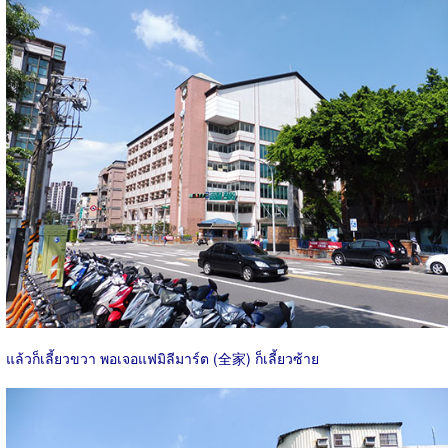
แล้วก็เลี้ยวขวา พอเจอแฟมิลีมาร์ต (全家) ก็เลี้ยวซ้าย