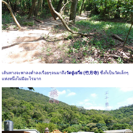
เส้นทางจะพาลงต่ำลงเรื่อยๆจนมาถึง
วัดจู๋เยวี่ย (竹月寺)
ซึ่งก็เป็นวัดเล็กๆ
แห่งหนึ่งไม่มีอะไรมาก