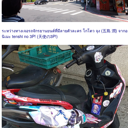
ระหว่างทางเจอรถจักรยานยนต์ที่มีลายตัวละคร โกโตว จุง (五島 潤) จากอ
นิเมะ tenshi no 3P! (天使の3P!)