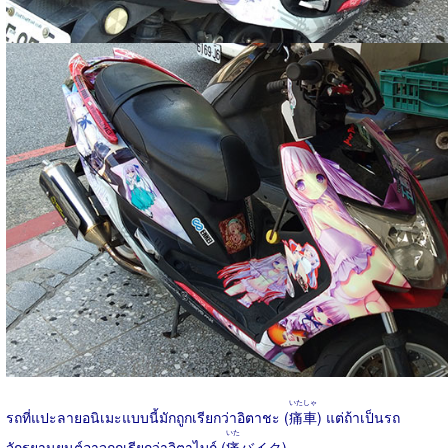
いたしゃ
รถที่แปะลายอนิเมะแบบนี้มักถูกเรียกว่าอิตาชะ (
痛車
) แต่ถ้าเป็นรถ
いた
จักรยานยนต์อาจถูกเรียกว่าอิตาไบก์ (
痛
バイク)