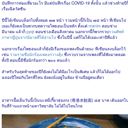
บันทึกการท่องเที่ยวอะไร มีแต่บันทึกเรื่อง COVID-19 ทั้งนั้น แล้วช่วงท้ายปีก
เรื่องฉ๊ดวัคซีน
ปีนี้ได้เขียนบล็อกไปทั้งหมด ๗๗ หน้า รวมหน้านี้ก็เป็น ๗๘ หน้า ที่เขียนไป
เยอะก็ยังคงเป็นพวกบทความไพธอนเป็นหลัก ตั้งแต่
manim
ตอนช่วง
มีนาคม แล้วก็
pyqt
ตอนช่วงเดือนสิงหาคม นอกจากนี้ก็พวกรวบ
รวมศัพท์
ภาษาญี่ปุ่นจากนิยายที่ได้อ่านไป
ซึ่งในปีนี้ แต่ก็ไม่ได้เยอะเท่าปีที่แล้ว
นอกจากเรื่องไพธอนแล้วก็ยังมีเรื่องของเพลงจีนด้วยนะ ที่เขียนลงบล็อกไว้
เช่น
รวมรายชื่อนักร้องเพลงกวางตุ้ง
ซึ่งรวบรวมจากเพลงที่ได้ฟังมาตลอด
ทั้งปี ตอนนี้มีชื่อนักร้องกว่า ๒๐๐ คนแล้ว
สำหรับวันสุดท้ายของปีก็ยังคงไม่ได้มีอะไรเป็นพิเศษ แล้วก็ไม่ได้ออกไป
ฉลองปีใหม่กับใครที่ไหน ยังคงนั่งอยู่ในห้อง ข้ามปีอยู่คนเดียว
อาหารมื้อเย็นวันนี้เป็นบะหมี่เกี๊ยวฮ่องกง (香港水餃面) ๘๕ บาท เดินออกไ
กินที่ร้านแถวหน้ามหาวิทยาลัย ไม่ได้ไปไหนไกล