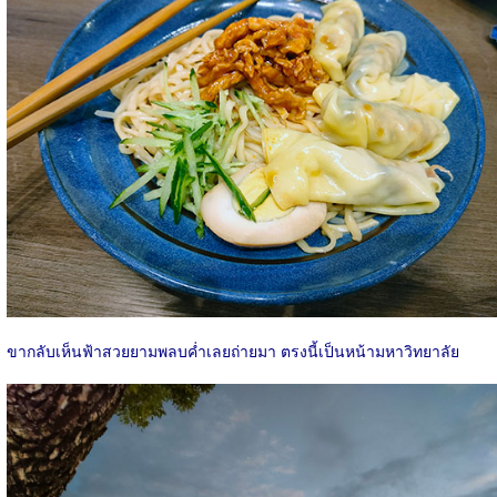
ขากลับเห็นฟ้าสวยยามพลบค่ำเลยถ่ายมา ตรงนี้เป็นหน้ามหาวิทยาลัย