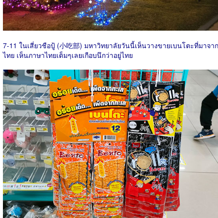
7-11 ในเสี่ยวชือปู้ (小吃部) มหาวิทยาลัยวันนี้เห็นวางขายเบนโตะที่มาจา
ไทย เห็นภาษาไทยเต็มๆเลยเกือบนึกว่าอยู่ไทย