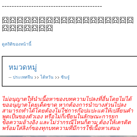
-----------------------------------------
囧囧囧囧囧囧囧囧囧囧囧囧囧囧囧囧囧囧
囧囧囧囧囧囧囧
ดูสถิติของหน้านี้
หมวดหมู่
--
ประเทศจีน
>>
ไต้หวัน
>>
ซินจู๋
ไม่อนุญาตให้นำเนื้อหาของบทความไปลงที่อื่นโดยไม่ได้
ขออนุญาตโดยเด็ดขาด หากต้องการนำบางส่วนไปลง
สามารถทำได้โดยต้องไม่ใช่การก๊อปแปะแต่ให้เปลี่ยนคำ
พูดเป็นของตัวเอง หรือไม่ก็เขียนในลักษณะการยก
ข้อความอ้างอิง และไม่ว่ากรณีไหนก็ตาม ต้องให้เครดิต
พร้อมใส่ลิงก์ของทุกบทความที่มีการใช้เนื้อหาเสมอ