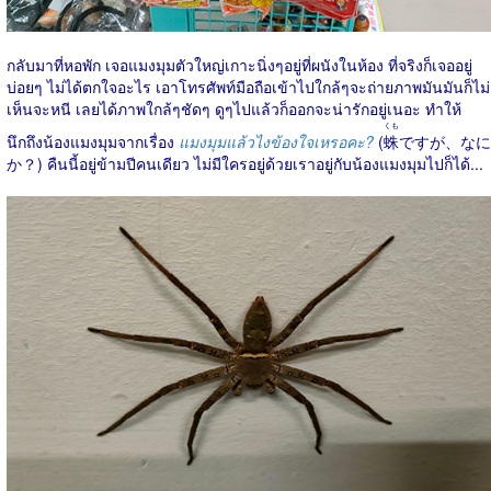
กลับมาที่หอพัก เจอแมงมุมตัวใหญ่เกาะนิ่งๆอยู่ที่ผนังในห้อง ที่จริงก็เจออยู่
บ่อยๆ ไม่ได้ตกใจอะไร เอาโทรศัพท์มือถือเข้าไปใกล้ๆจะถ่ายภาพมันมันก็ไม่
เห็นจะหนี เลยได้ภาพใกล้ๆชัดๆ ดูๆไปแล้วก็ออกจะน่ารักอยู่เนอะ ทำให้
くも
นึกถึงน้องแมงมุมจากเรื่อง
แมงมุมแล้วไงข้องใจเหรอคะ?
(
蛛
ですが、なに
か？) คืนนี้อยู่ข้ามปีคนเดียว ไม่มีใครอยู่ด้วยเราอยู่กับน้องแมงมุมไปก็ได้...