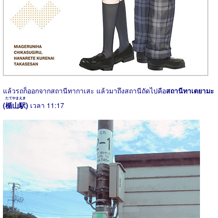
แล้วรถก็ออกจากสถานีทากาเสะ แล้วมาถึงสถานีถัดไปคือ
สถานีทาเตยามะ
たてやまえき
(
楯山駅
)
เวลา 11:17