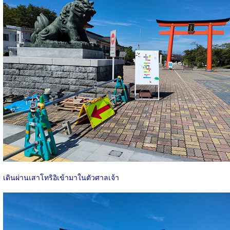
เดินผ่านเสาโทริอิเข้ามาในตัวศาลเจ้า