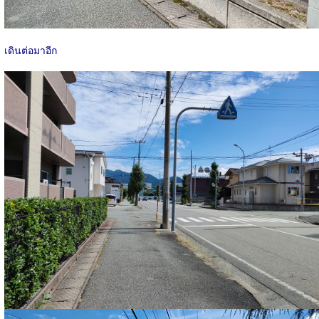
เดินต่อมาอีก