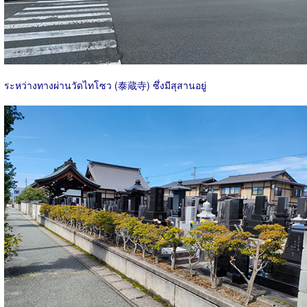
ระหว่างทางผ่านวัดไทโซว (泰蔵寺) ซึ่งมีสุสานอยู่