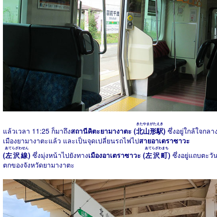
きたやまがたえき
แล้วเวลา 11:25 ก็มาถึง
สถานีคิตะยามางาตะ (
北山形駅
)
ซึ่งอยู่ใกล้ใจกลา
เมืองยามางาตะแล้ว และเป็นจุดเปลี่ยนรถไฟไป
สายอาเตราซาวะ
あてらざわせん
あてらざわまち
(
左沢線
)
ซึ่งมุ่งหน้าไปยังทาง
เมืองอาเตราซาวะ (
左沢町
)
ซึ่งอยู่แถบตะวั
ตกของจังหวัดยามางาตะ