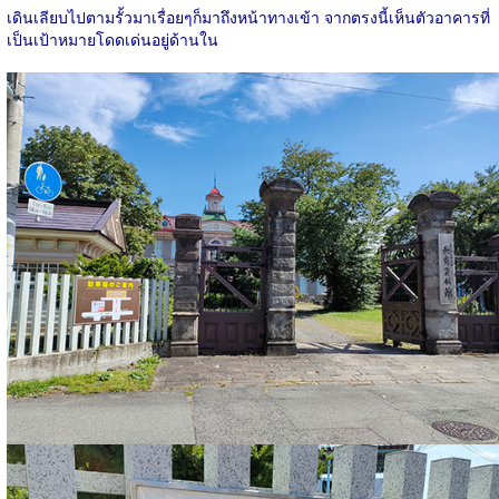
เดินเลียบไปตามรั้วมาเรื่อยๆก็มาถึงหน้าทางเข้า จากตรงนี้เห็นตัวอาคารที่
เป็นเป้าหมายโดดเด่นอยู่ด้านใน