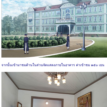
จากนั้นเข้ามาชมด้านในส่วนจัดแสดงภายในอาคาร ค่าเข้าชม ๑๕๐ เยน