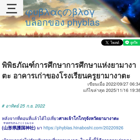
三
φυβλαςのβλογ
บล็อกของ phyblas
พิพิธภัณฑ์การศึกษาการศึกษาแห่งยามางา
ตะ อาคารเก่าของโรงเรียนครูยามางาตะ
เขียนเมื่อ 2022/09/27 06:3
แก้ไขล่าสุด 2025/11/16 19:3
# อาทิตย์ 25 ก.ย. 2022
หลังจากที่ตอนที่แล้วได้ไปเที่ยว
ศาลเจ้าโกโกกุจังหวัดยามางาตะ
やまがたけんごこくじんじゃ
(
山形県護国神社
)
มา
https://phyblas.hinaboshi.com/20220926