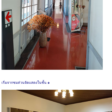
เริ่มจากชมส่วนจัดแสดงในชั้น ๑