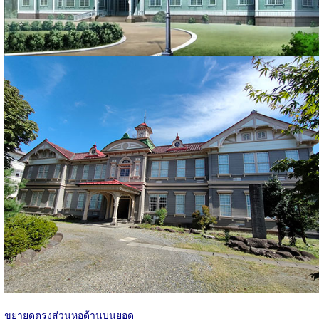
ขยายดูตรงส่วนหอด้านบนยอด