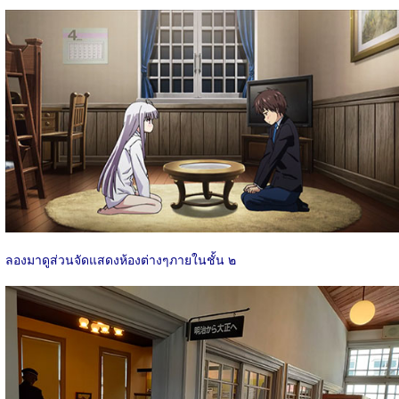
ลองมาดูส่วนจัดแสดงห้องต่างๆภายในชั้น ๒