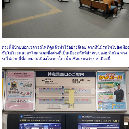
ตรงนี้มีป้ายบอกเวลารถไฟที่ดูแล้วทำไว้อย่างดีเลย จากที่นี่มีรถไฟไปยังเมือ
ซัปโปโระและฮาโกดาเตะซึ่งต่างก็เป็นเมืองหลักที่สำคัญของฮกไกโด ทาง
รถไฟสายนี้ที่ลากผ่านเมืองโทวยาโกะนั้นเชื่อมระหว่าง ๒ เมืองนี้