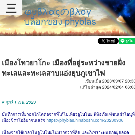
三
φυβλαςのβλογ
บล็อกของ phyblas
เมืองโทวยาโกะ เมืองที่อยู่ระหว่างชายฝั่ง
ทะเลและทะเลสาบแอ่งยุบภูเขาไฟ
เขียนเมื่อ 2023/09/07 20:3
แก้ไขล่าสุด 2024/02/04 06:0
# ศุกร์ 1 ก.ย. 2023
บันทึกการเที่ยวฮกไกโดต่อจากที่ได้ไปเที่ยวอูโปโปย พิพิธภัณฑ์ชนเผ่าไอนุที่
เมืองชิราโออิมาจนเสร็จ
https://phyblas.hinaboshi.com/20230906
เนื่องจากใช้เวลาในอูโปโปยไปมากกว่าที่คิด และก็เพราะฝนตกอยู่ตลอด