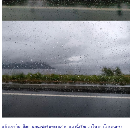
แล้วเราก็มาถึงย่านอนเซงริมทะเลสาบ แถวนี้เรียกว่าโทวยาโกะอนเซง