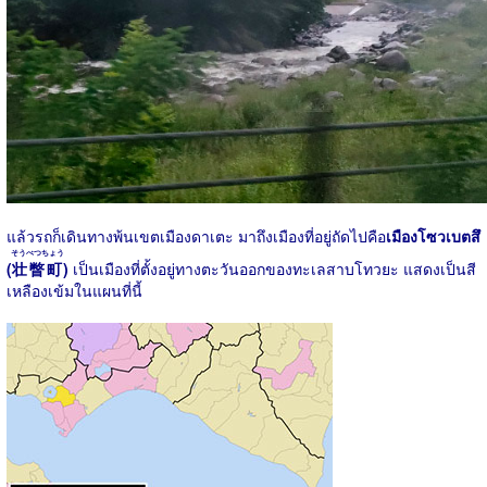
แล้วรถก็เดินทางพ้นเขตเมืองดาเตะ มาถึงเมืองที่อยู่ถัดไปคือ
เมืองโซวเบตสึ
そうべつちょう
(
壮瞥町
)
เป็นเมืองที่ตั้งอยู่ทางตะวันออกของทะเลสาบโทวยะ แสดงเป็นสี
เหลืองเข้มในแผนที่นี้