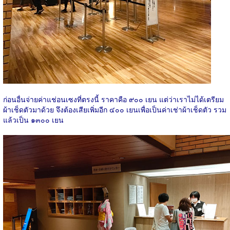
ก่อนอื่นจ่ายค่าแช่อนเซงที่ตรงนี้ ราคาคือ ๙๐๐ เยน แต่ว่าเราไม่ได้เตรียม
ผ้าเช็ดตัวมาด้วย จึงต้องเสียเพิ่มอีก ๔๐๐ เยนเพื่อเป็นค่าเช่าผ้าเช็ดตัว รวม
แล้วเป็น ๑๓๐๐ เยน