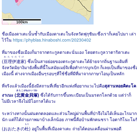
ชื่อเมืองดาเตะนั้นซ้ำกับเมืองดาเตะในจังหวัดฟุกุชิมะซึ่งเราก็เคยไปมา เล่า
ไว้ใน
https://phyblas.hinaboshi.com/20230402
ที่มาของชื่อเมืองก็มาจากตระกูลดาเตะนั่นเอง โดยตระกูลวาตาริดาเตะ
わたりだてけ
(
亘理伊達家
) ซึ่งเป็นสายย่อยของตระกูดาเตะได้ย้ายจากถิ่นฐานเดิมที่
จังหวัดมิยางิมายังพื้นที่นี้ในสมัยเมย์จิเพื่อทำการบุกเบิก ก็เลยเป็นที่มาของชื่
เมืองนี้ ต่างจากเมืองอื่นๆรอบๆที่ใช้ชื่อที่มีที่มาจากภาษาไอนุเป็นหลัก
ที่จริงแล้วเมืองนี้ยังมีสถานที่เที่ยวอีกแห่งที่อยากแวะไปคือ
สุสานหอยคิตะโค
きたこがねかいづか
งาเนะ (
北黄金貝塚
)
ซึ่งได้รับการขึ้นทะเบียนเป็นมรดกโลกด้วย แต่ว่าก็
ไม่มีเวลาจึงไม่มีโอกาสได้แวะ
ระหว่างทางนั้นฝนตกตลอดและส่วนใหญ่ผ่านพื้นที่ป่าจึงไม่ได้เห็นอะไรมาก
นัก แต่ก็ได้ถ่ายภาพมาบ้างเล็กน้อย ภาพนี้คือบ้านพักคนชรา โอตากิโนะโมร
もり
(おおたきの
杜
) อยู่ในพื้นที่เมืองดาเตะ ถ่ายได้ตอนเคลื่อนผ่านพอดี