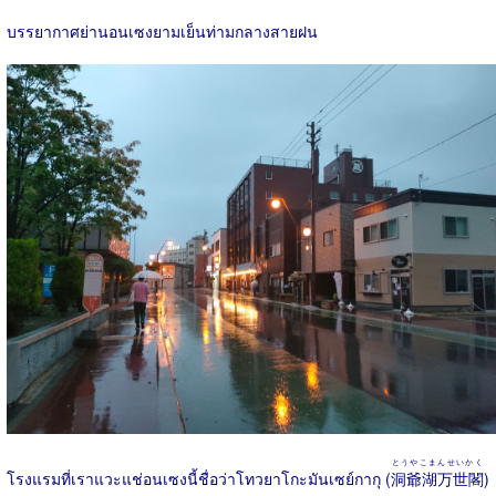
บรรยากาศย่านอนเซงยามเย็นท่ามกลางสายฝน
とうやこまんせいかく
โรงแรมที่เราแวะแช่อนเซงนี้ชื่อว่าโทวยาโกะมันเซย์กากุ (
洞爺湖万世閣
)