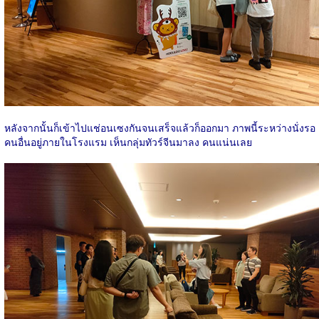
หลังจากนั้นก็เข้าไปแช่อนเซงกันจนเสร็จแล้วก็ออกมา ภาพนี้ระหว่างนั่งรอ
คนอื่นอยู่ภายในโรงแรม เห็นกลุ่มทัวร์จีนมาลง คนแน่นเลย