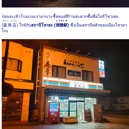
ก่อนจะเข้าโรงแรมเรามาแวะซื้อของที่ร้านสะดวกซื้อชื่อโมริโชวเตง
もりしょうてん
とうやえき
(
森商店
) ใกล้กับ
สถานีโทวยะ (
洞爺駅
)
ซึ่งเป็นสถานีหลักของเมืองโทวยา
โกะ