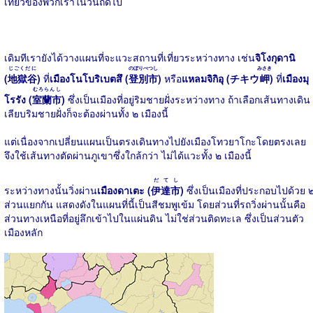
เที่ยวของพวกเราในวันถัดไป
เดิมทีเรายังได้วางแผนที่จะแวะสถานที่เที่ยวระหว่างทาง เช่น
จิโงกุดานิ
じごくだに
のぼりべつし
みさき
(
地獄谷
)
ที่
เมืองโนโบริเบตสึ (
登別市
)
หรือ
แหลมจิกิอุ (チキウ
岬
)
ที่
เมืองมุ
むろらんし
โรรัง (
室蘭市
)
ซึ่งเป็นเมืองที่อยู่ริมชายฝั่งระหว่างทาง ถ้าเลือกเส้นทางเดิน
เลียบริมชายฝั่งก็จะต้องผ่านทั้ง ๒ เมืองนี้
แต่เนื่องจากเปลี่ยนแผนเป็นตรงเดินทางไปยังเมืองโทวยาโกะโดยตรงเลย
จึงใช้เส้นทางตัดผ่านภูเขาซึ่งใกล้กว่า ไม่ได้แวะทั้ง ๒ เมืองนี้
だてし
ระหว่างทางนั้นวิ่งผ่าน
เมืองดาเตะ (
伊達市
)
ซึ่งเป็นเมืองที่ประกอบไปด้วย 
ส่วนแยกกัน แสดงดังในแผนที่นี้เป็นสีชมพูเข้ม โดยส่วนที่รถวิ่งผ่านนั้นคือ
ส่วนทางเหนือที่อยู่ลึกเข้าไปในแผ่นดิน ไม่ใช่ส่วนติดทะเล ซึ่งเป็นส่วนตัว
เมืองหลัก