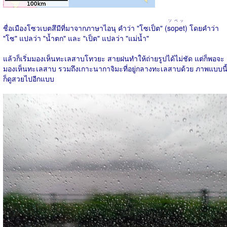
ソペッ
ชื่อเมืองโซวเบตสึมีที่มาจากภาษาไอนุ คำว่า "โซเป็ต" (
sopet
) โดยคำว่า
"โซ" แปลว่า "น้ำตก" และ "เป็ต" แปลว่า "แม่น้ำ"
แล้วก็เริ่มมองเห็นทะเลสาบโทวยะ สายฝนทำให้ถ่ายรูปได้ไม่ชัด แต่ก็พอจะ
มองเห็นทะเลสาบ รวมถึงเกาะนากาจิมะที่อยู่กลางทะเลสาบด้วย ภาพแบบนี
ก็ดูสวยไปอีกแบบ