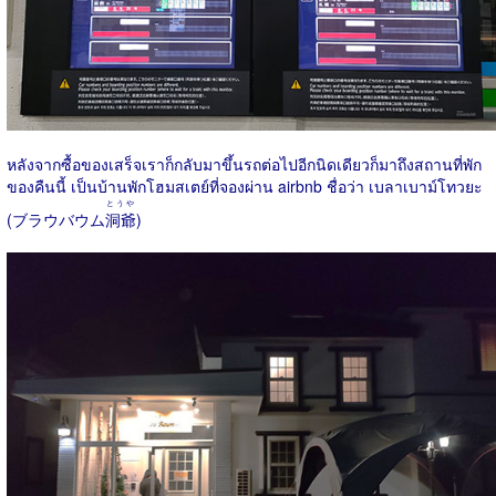
หลังจากซื้อของเสร็จเราก็กลับมาขึ้นรถต่อไปอีกนิดเดียวก็มาถึงสถานที่พัก
ของคืนนี้ เป็นบ้านพักโฮมสเตย์ที่จองผ่าน airbnb ชื่อว่า เบลาเบาม์โทวยะ
とうや
(ブラウバウム
洞爺
)