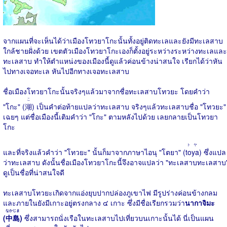
จากแผนที่จะเห็นได้ว่าเมืองโทวยาโกะนั้นทั้งอยู่ติดทะเลและยังมีทะเลสาบ
ใกล้ชายฝั่งด้วย เขตตัวเมืองโทวยาโกะเองก็ตั้งอยู่ระหว่างระหว่างทะเลและ
ทะเลสาบ ทำให้ตำแหน่งของเมืองนี้ดูแล้วค่อนข้างน่าสนใจ เรียกได้ว่าหัน
ไปทางเจอทะเล หันไปอีกทางเจอทะเลสาบ
ชื่อเมืองโทวยาโกะนั้นจริงๆแล้วมาจากชื่อทะเลสาบโทวยะ โดยคำว่า
こ
"โกะ" (
湖
) เป็นคำต่อท้ายแปลว่าทะเลสาบ จริงๆแล้วทะเลสาบชื่อ "โทวยะ"
เฉยๆ แต่ชื่อเมืองนี้เติมคำว่า "โกะ" ตามหลังไปด้วย เลยกลายเป็นโทวยา
โกะ
トヤ
และที่จริงแล้วคำว่า "โทวยะ" นั้นก็มาจากภาษาไอนุ "โตยา" (
toya
) ซึ่งแปล
ว่าทะเลสาบ ดังนั้นชื่อเมืองโทวยาโกะนี้จึงอาจแปลว่า "ทะเลสาบทะเลสาบ
ดูเป็นชื่อที่น่าสนใจดี
ทะเลสาบโทวยะเกิดจากแอ่งยุบปากปล่องภูเขาไฟ มีรูปร่างค่อนข้างกลม
และภายในยังมีเกาะอยู่ตรงกลาง ๔ เกาะ ซึ่งมีชื่อเรียกรวมว่า
นากาจิมะ
なかじま
(
中島
)
ซึ่งสามารถนั่งเรือในทะเลสาบไปเที่ยวบนเกาะนั้นได้ นี่เป็นแผน