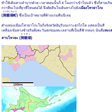
ทำให้เดินทางลำบากด้วย เวลาตอนนั้นก็ 4 โมงกว่าเข้าไปแล้ว ซึงก็สายเกิ
กว่าที่จะไปเที่ยวที่ไหนต่อได้ จึงตัดสินใจเดินทางไปยัง
เมืองโทวยาโกะ
とうやこちょう
(
洞爺湖町
)
ซึ่งเป็นเป้าหมายที่ค้างแรมคืนนีเลย
ตำแหน่งเมืองโทวยาโกะในกิ่งจังหวัดอิบุริบนเกาะฮกไกโด แสดงเป็นสี
เหลืองเข้มทางซ้ายริมฝั่งตะวันตกของทะเลสาบที่เป็นสีฟ้ากลมๆ นั่นคือ
ทะเ
とうやこ
สาบโทวยะ (
洞爺湖
)