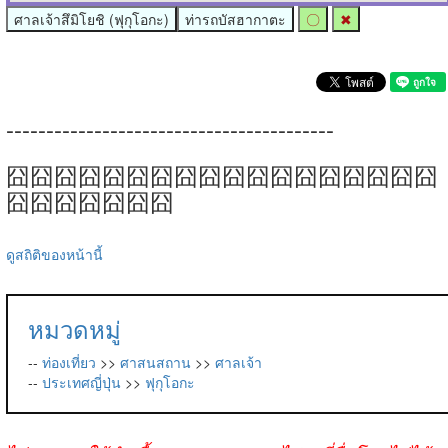
ศาลเจ้าสึมิโยชิ (ฟุกุโอกะ)
ท่ารถบัสฮากาตะ
〇
✖
-----------------------------------------
囧囧囧囧囧囧囧囧囧囧囧囧囧囧囧囧囧囧
囧囧囧囧囧囧囧
ดูสถิติของหน้านี้
หมวดหมู่
--
ท่องเที่ยว
>>
ศาสนสถาน
>>
ศาลเจ้า
--
ประเทศญี่ปุ่น
>>
ฟุกุโอกะ