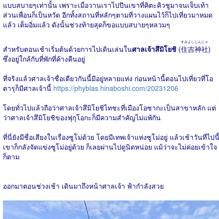
แบบสบายๆเท่านั้น เพราะเมื่อวานเราไปปีนเขาที่คิตะคิวชูมาจนเจ็บเท้า
ส่วนเพื่อนก็เป็นหวัด อีกทั้งสถานที่หลักๆตามที่วางแผนไว้ก็ไปเที่ยวมาหมด
แล้ว เต็มอิ่มแล้ว ดังนั้นช่วงท้ายสุดก็ขอแบบสบายๆหลวมๆ
すみよしじんじゃ
สำหรับตอนเช้าเริ่มต้นด้วยการไปเดินเล่นใน
ศาลเจ้าสึมิโยชิ
(
住吉神社
)
ซึ่งอยู่ใกล้กับที่พักที่ค้างคืนอยู่
ที่จริงแล้วศาลเจ้าชื่อเดียวกันนี้มีอยู่หลายแห่ง ก่อนหน้านี้ตอนไปเที่ยวที่โอ
ตารุก็มีศาลเจ้านี้
https://phyblas.hinaboshi.com/20231206
โดยทั่วไปแล้วถือว่าศาลเจ้าสึมิโยชิไทชะที่เมืองโอซากะเป็นสาขาหลัก แต่
ว่าศาลเจ้าสึมิโยชิของฟุกุโอกะก็มีความสำคัญไม่แพ้กัน
ที่นี่ยังมีชื่อเสียงในเรื่องซูโม่ด้วย โดยมีเทพเจ้าแห่งซูโม่อยู่ แล้วเช้าวันที่ไปนี
เขาก็กลังจัดแข่งซูโม่อยู่ด้วย ก็เลยผ่านไปดูนิดหน่อย แม้ว่าจะไม่ค่อยเข้าใจ
ก็ตาม
ออกมาตอนช่วงเช้า เดินมาถึงหน้าศาลเจ้า ฟ้ากำลังสวย