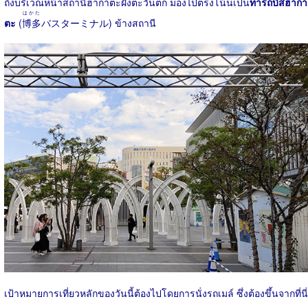
ถึงบริเวณหน้าสถานีฮากาตะฝั่งตะวันตก มองไปตรงโน้นเป็น
ท่ารถบัสฮากา
はかた
ตะ
(
博多
バスターミナル) ข้างสถานี
เป้าหมายการเที่ยวหลักของวันนี้ต้องไปโดยการนั่งรถเมล์ ซึ่งต้องขึ้นจากที่นี่