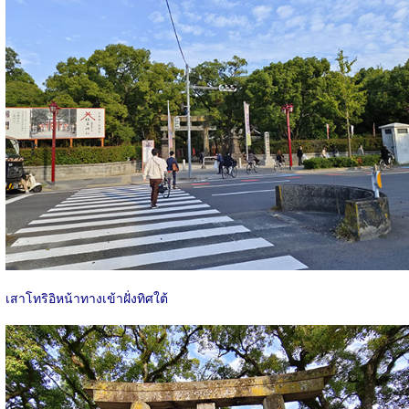
เสาโทริอิหน้าทางเข้าฝั่งทิศใต้