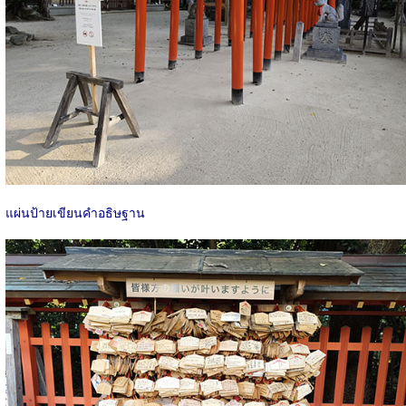
แผ่นป้ายเขียนคำอธิษฐาน