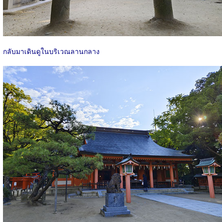
กลับมาเดินดูในบริเวณลานกลาง