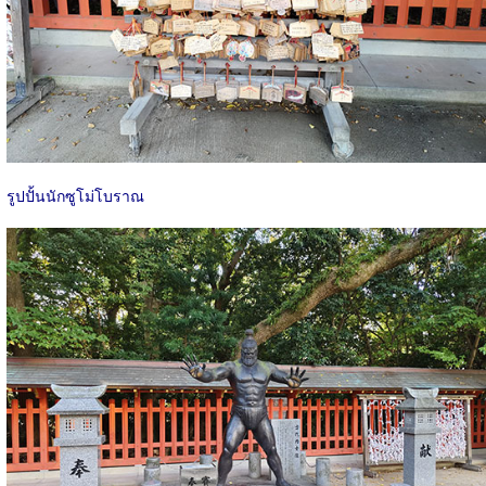
รูปปั้นนักซูโม่โบราณ