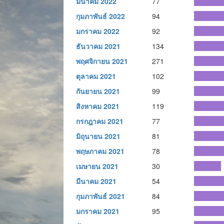
มีนาคม 2022
77
กุมภาพันธ์ 2022
94
มกราคม 2022
92
ธันวาคม 2021
134
พฤศจิกายน 2021
271
ตุลาคม 2021
102
กันยายน 2021
99
สิงหาคม 2021
119
กรกฎาคม 2021
77
มิถุนายน 2021
81
พฤษภาคม 2021
78
เมษายน 2021
30
มีนาคม 2021
54
กุมภาพันธ์ 2021
84
มกราคม 2021
95