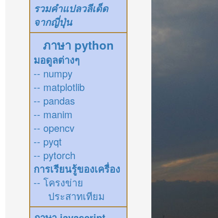
รวมคำแปลวลีเด็ด
จากญี่ปุ่น
ภาษา python
มอดูลต่างๆ
-- numpy
-- matplotlib
-- pandas
-- manim
-- opencv
-- pyqt
-- pytorch
การเรียนรู้ของเครื่อง
-- โครงข่าย
ประสาทเทียม
ภาษา javascript