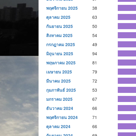
พฤศจิกายน 2025
38
ตุลาคม 2025
63
กันยายน 2025
50
สิงหาคม 2025
54
กรกฎาคม 2025
49
มิถุนายน 2025
94
พฤษภาคม 2025
81
เมษายน 2025
79
มีนาคม 2025
72
กุมภาพันธ์ 2025
53
มกราคม 2025
67
ธันวาคม 2024
66
พฤศจิกายน 2024
71
ตุลาคม 2024
66
กันยายน 2024
69