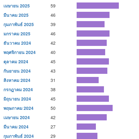
เมษายน 2025
59
มีนาคม 2025
46
กุมภาพันธ์ 2025
39
มกราคม 2025
46
ธันวาคม 2024
42
พฤศจิกายน 2024
40
ตุลาคม 2024
45
กันยายน 2024
43
สิงหาคม 2024
31
กรกฎาคม 2024
38
มิถุนายน 2024
45
พฤษภาคม 2024
50
เมษายน 2024
42
มีนาคม 2024
27
กุมภาพันธ์ 2024
29