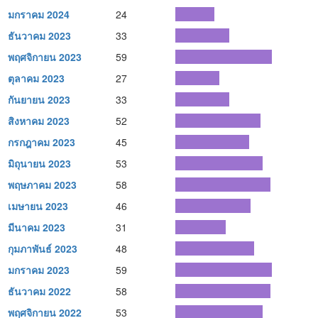
มกราคม 2024
24
ธันวาคม 2023
33
พฤศจิกายน 2023
59
ตุลาคม 2023
27
กันยายน 2023
33
สิงหาคม 2023
52
กรกฎาคม 2023
45
มิถุนายน 2023
53
พฤษภาคม 2023
58
เมษายน 2023
46
มีนาคม 2023
31
กุมภาพันธ์ 2023
48
มกราคม 2023
59
ธันวาคม 2022
58
พฤศจิกายน 2022
53