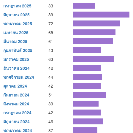
กรกฎาคม 2025
33
มิถุนายน 2025
89
พฤษภาคม 2025
72
เมษายน 2025
65
มีนาคม 2025
61
กุมภาพันธ์ 2025
43
มกราคม 2025
63
ธันวาคม 2024
42
พฤศจิกายน 2024
44
ตุลาคม 2024
42
กันยายน 2024
51
สิงหาคม 2024
39
กรกฎาคม 2024
42
มิถุนายน 2024
46
พฤษภาคม 2024
37