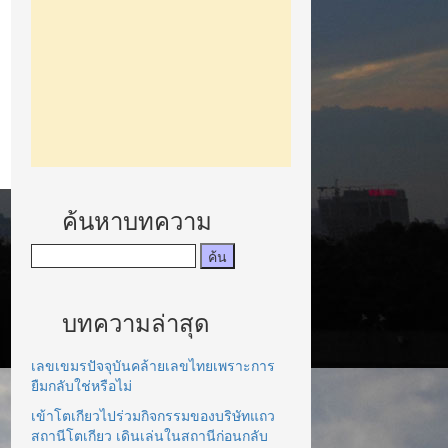
ค้นหาบทความ
บทความล่าสุด
เลขเขมรปัจจุบันคล้ายเลขไทยเพราะการ
ยืมกลับใช่หรือไม่
เข้าโตเกียวไปร่วมกิจกรรมของบริษัทแถว
สถานีโตเกียว เดินเล่นในสถานีก่อนกลับ