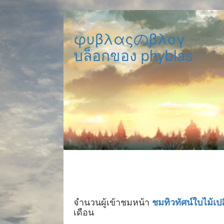
φυβλαςのβλογ
บล็อกของ phyblas
จำนวนผู้เข้าชมหน้า
ชมทิวทัศน์ใบไม้เปล
เดือน