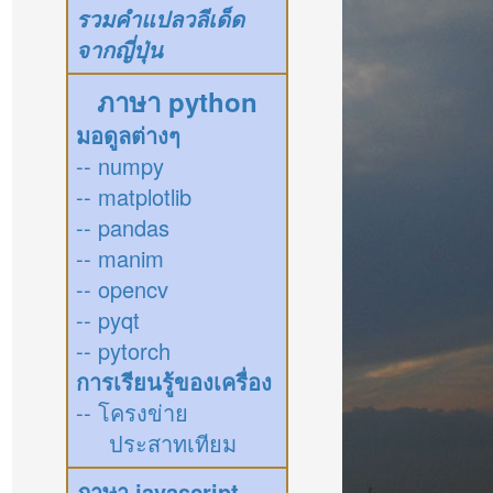
รวมคำแปลวลีเด็ด
จากญี่ปุ่น
ภาษา python
มอดูลต่างๆ
-- numpy
-- matplotlib
-- pandas
-- manim
-- opencv
-- pyqt
-- pytorch
การเรียนรู้ของเครื่อง
-- โครงข่าย
ประสาทเทียม
ภาษา javascript