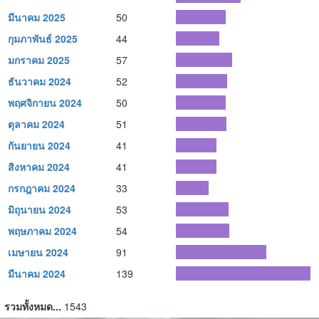
มีนาคม 2025
50
กุมภาพันธ์ 2025
44
มกราคม 2025
57
ธันวาคม 2024
52
พฤศจิกายน 2024
50
ตุลาคม 2024
51
กันยายน 2024
41
สิงหาคม 2024
41
กรกฎาคม 2024
33
มิถุนายน 2024
53
พฤษภาคม 2024
54
เมษายน 2024
91
มีนาคม 2024
139
รวมทั้งหมด...
1543